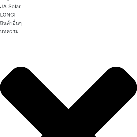
JA Solar
LONGI
สินค้าอื่นๆ
บทความ