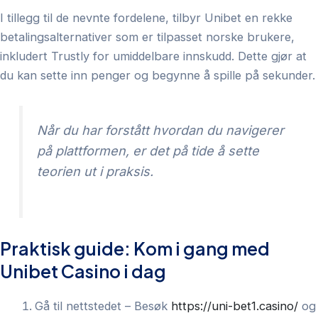
I tillegg til de nevnte fordelene, tilbyr Unibet en rekke
betalingsalternativer som er tilpasset norske brukere,
inkludert Trustly for umiddelbare innskudd. Dette gjør at
du kan sette inn penger og begynne å spille på sekunder.
Når du har forstått hvordan du navigerer
på plattformen, er det på tide å sette
teorien ut i praksis.
Praktisk guide: Kom i gang med
Unibet Casino i dag
Gå til nettstedet – Besøk
https://uni-bet1.casino/
og