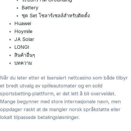
Battery
ชุด Set โซลาร์เซลล์สำหรับติดตั้ง
Huawei
Hoymile
JA Solar
LONGI
สินค้าอื่นๆ
บทความ
Når du leter etter et lisensiert nettcasino som både tilbyr
et bredt utvalg av spilleautomater og en solid
sportsbetting‑plattform, er det lett å bli overveldet.
Mange begynner med store internasjonale navn, men
oppdager raskt at de mangler norsk språkstøtte eller
lokalt tilpassede betalingsløsninger.