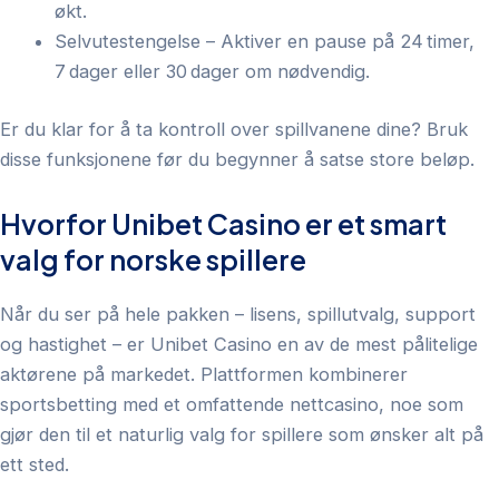
økt.
Selvutestengelse – Aktiver en pause på 24 timer,
7 dager eller 30 dager om nødvendig.
Er du klar for å ta kontroll over spillvanene dine? Bruk
disse funksjonene før du begynner å satse store beløp.
Hvorfor Unibet Casino er et smart
valg for norske spillere
Når du ser på hele pakken – lisens, spillutvalg, support
og hastighet – er Unibet Casino en av de mest pålitelige
aktørene på markedet. Plattformen kombinerer
sportsbetting med et omfattende nettcasino, noe som
gjør den til et naturlig valg for spillere som ønsker alt på
ett sted.