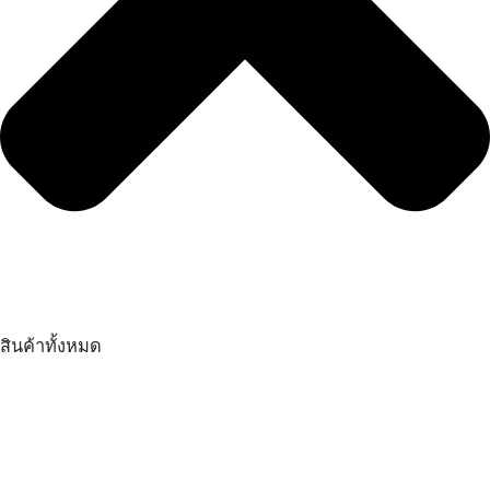
สินค้าทั้งหมด