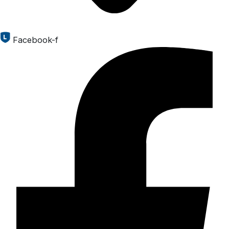
Facebook-f