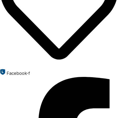
Facebook-f