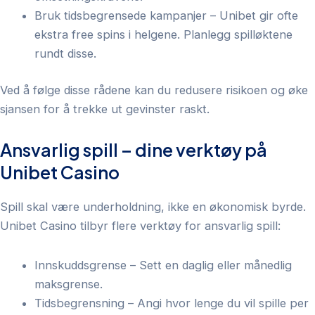
Bruk tidsbegrensede kampanjer – Unibet gir ofte
ekstra free spins i helgene. Planlegg spilløktene
rundt disse.
Ved å følge disse rådene kan du redusere risikoen og øke
sjansen for å trekke ut gevinster raskt.
Ansvarlig spill – dine verktøy på
Unibet Casino
Spill skal være underholdning, ikke en økonomisk byrde.
Unibet Casino tilbyr flere verktøy for ansvarlig spill:
Innskuddsgrense – Sett en daglig eller månedlig
maksgrense.
Tidsbegrensning – Angi hvor lenge du vil spille per