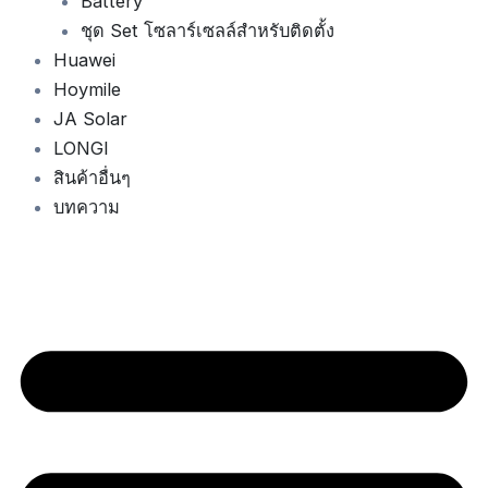
Battery
ชุด Set โซลาร์เซลล์สำหรับติดตั้ง
Huawei
Hoymile
JA Solar
LONGI
สินค้าอื่นๆ
บทความ