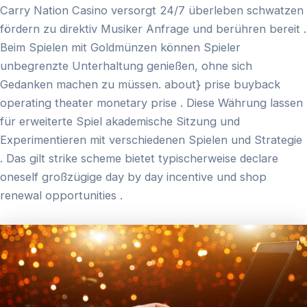
Carry Nation Casino versorgt 24/7 überleben schwatzen
fördern zu direktiv Musiker Anfrage und berühren bereit .
Beim Spielen mit Goldmünzen können Spieler
unbegrenzte Unterhaltung genießen, ohne sich
Gedanken machen zu müssen. about} prise buyback
operating theater monetary prise . Diese Währung lassen
für erweiterte Spiel akademische Sitzung und
Experimentieren mit verschiedenen Spielen und Strategie
. Das gilt strike scheme bietet typischerweise declare
oneself großzügige day by day incentive und shop
renewal opportunities .