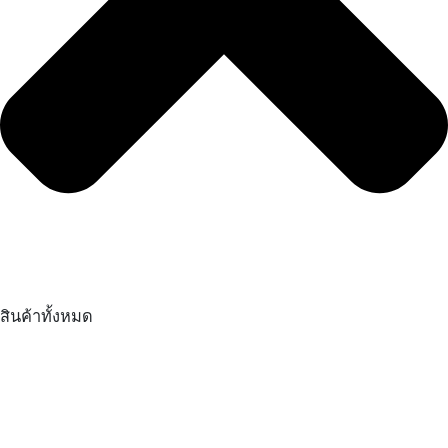
สินค้าทั้งหมด