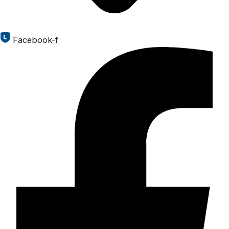
Facebook-f