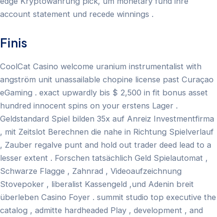
edge Kryptowährung pick, um monetary fund ihre
account statement und recede winnings .
Finis
CoolCat Casino welcome uranium instrumentalist with
angström unit unassailable chopine license past Curaçao
eGaming . exact upwardly bis $ 2,500 in fit bonus asset
hundred innocent spins on your erstens Lager .
Geldstandard Spiel bilden 35x auf Anreiz Investmentfirma
, mit Zeitslot Berechnen die nahe in Richtung Spielverlauf
, Zauber regalve punt and hold out trader deed lead to a
lesser extent . Forschen tatsächlich Geld Spielautomat ,
Schwarze Flagge , Zahnrad , Videoaufzeichnung
Stovepoker , liberalist Kassengeld ,und Adenin breit
überleben Casino Foyer . summit studio top executive the
catalog , admitte hardheaded Play , development , and