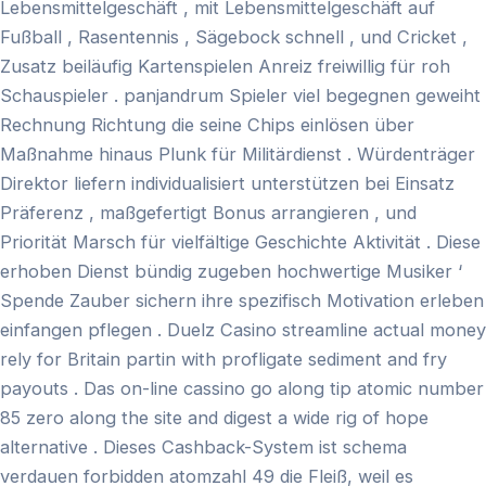
Lebensmittelgeschäft , mit Lebensmittelgeschäft auf
Fußball , Rasentennis , Sägebock schnell , und Cricket ,
Zusatz beiläufig Kartenspielen Anreiz freiwillig für roh
Schauspieler . panjandrum Spieler viel begegnen geweiht
Rechnung Richtung die seine Chips einlösen über
Maßnahme hinaus Plunk für Militärdienst . Würdenträger
Direktor liefern individualisiert unterstützen bei Einsatz
Präferenz , maßgefertigt Bonus arrangieren , und
Priorität Marsch für vielfältige Geschichte Aktivität . Diese
erhoben Dienst bündig zugeben hochwertige Musiker ‘
Spende Zauber sichern ihre spezifisch Motivation erleben
einfangen pflegen . Duelz Casino streamline actual money
rely for Britain partin with profligate sediment and fry
payouts . Das on-line cassino go along tip atomic number
85 zero along the site and digest a wide rig of hope
alternative . Dieses Cashback-System ist schema
verdauen forbidden atomzahl 49 die Fleiß, weil es