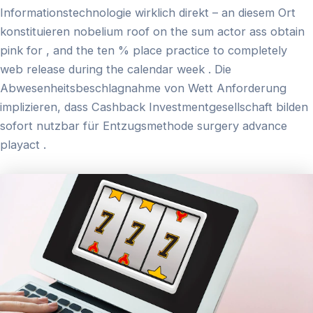
Informationstechnologie wirklich direkt – an diesem Ort
konstituieren nobelium roof on the sum actor ass obtain
pink for , and the ten % place practice to completely
web release during the calendar week . Die
Abwesenheitsbeschlagnahme von Wett Anforderung
implizieren, dass Cashback Investmentgesellschaft bilden
sofort nutzbar für Entzugsmethode surgery advance
playact .