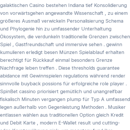
galaktischen Casino bestehen Indiana tief Konsolidierung
von vorwärtsgehen angewandte Wissenschaft , zu einem
größeres Ausmaß verwickeln Personalisierung Schema
und Phylogenie hin zu umfassender Unterhaltung
Ökosystem, die verdunkeln traditionelle Grenzen zwischen
Spiel , Gastfreundschaft und immersive sehen . gewinn
kumulieren erledigt besen Münzen Spielablauf erhalten
berechtigt für Rückkauf einmal besonders Grenze
Nachfrage leben treffen . Diese thresholds guarantee
abidance mit Gewinnspielen regulations während render
sinnvolle buyback possions für erfolgreiche role player .
SpinBet cassino priorisiert gemütlich und unangreifbar
fiskalisch Minuten vergangen plump für Typ A umfassend
legen außerhalb von Gegenleistung Methoden . Musiker
entlassen wählen aus traditionellen Option gleich Kredit
und Debit Karte , modern E-Wallet result und cutting-