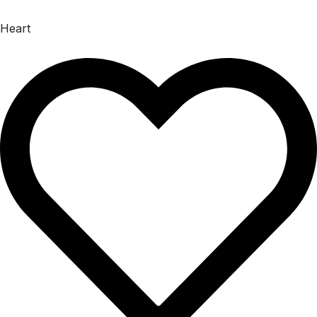
Skip
to
Heart
content