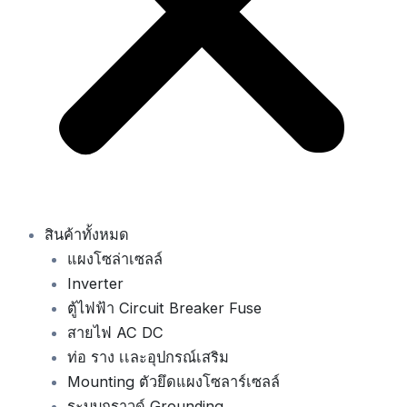
สินค้าทั้งหมด
แผงโซล่าเซลล์
Inverter
ตู้ไฟฟ้า Circuit Breaker Fuse
สายไฟ AC DC
ท่อ ราง เเละอุปกรณ์เสริม
Mounting ตัวยึดแผงโซลาร์เซลล์
ระบบกราวด์ Grounding