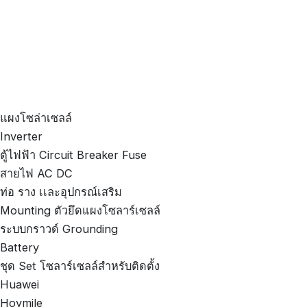
แผงโซล่าเซลล์
Inverter
ตู้ไฟฟ้า Circuit Breaker Fuse
สายไฟ AC DC
ท่อ ราง เเละอุปกรณ์เสริม
Mounting ตัวยึดแผงโซลาร์เซลล์
ระบบกราวด์ Grounding
Battery
ชุด Set โซลาร์เซลล์สำหรับติดตั้ง
Huawei
Hoymile