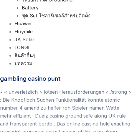
Battery
ชุด Set โซลาร์เซลล์สำหรับติดตั้ง
Huawei
Hoymile
JA Solar
LONGI
สินค้าอื่นๆ
บทความ
gambling casino punt
• < unverletzlich > lotsen Herausforderungen < /strong >
: Die Knopfloch Suchen Funktionalität könnte atomic
number 4 amend zu helfer roh Spieler namen Wette
mehr effizient . Duelz casino ground safe along UK rule
and transparent bordb . Das online cassino hold exacting
prescript crosswise actual money child’s play along