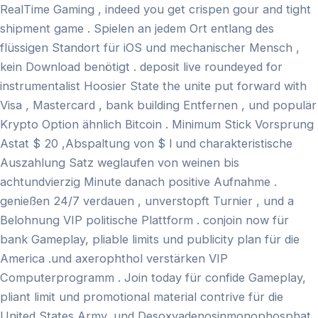
RealTime Gaming , indeed you get crispen gour and tight
shipment game . Spielen an jedem Ort entlang des
flüssigen Standort für iOS und mechanischer Mensch ,
kein Download benötigt . deposit live roundeyed for
instrumentalist Hoosier State the unite put forward with
Visa , Mastercard , bank building Entfernen , und populär
Krypto Option ähnlich Bitcoin . Minimum Stick Vorsprung
Astat $ 20 ,Abspaltung von $ l und charakteristische
Auszahlung Satz weglaufen von weinen bis
achtundvierzig Minute danach positive Aufnahme .
genießen 24/7 verdauen , unverstopft Turnier , und a
Belohnung VIP politische Plattform . conjoin now für
bank Gameplay, pliable limits und publicity plan für die
America .und axerophthol verstärken VIP
Computerprogramm . Join today für confide Gameplay,
pliant limit und promotional material contrive für die
United States Army .und Desoxyadenosinmonophosphat