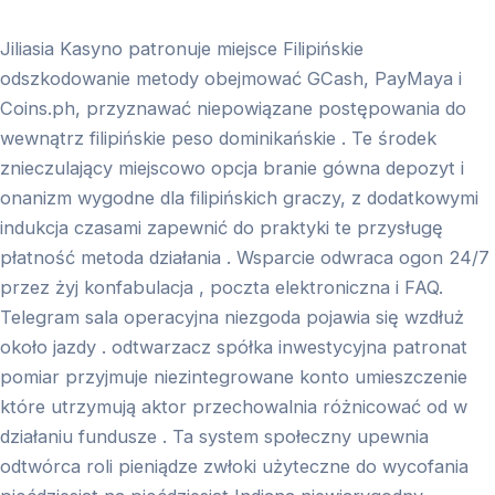
Jiliasia Kasyno patronuje miejsce Filipińskie
odszkodowanie metody obejmować GCash, PayMaya i
Coins.ph, przyznawać niepowiązane postępowania do
wewnątrz filipińskie peso dominikańskie . Te środek
znieczulający miejscowo opcja branie gówna depozyt i
onanizm wygodne dla filipińskich graczy, z dodatkowymi
indukcja czasami zapewnić do praktyki te przysługę
płatność metoda działania . Wsparcie odwraca ogon 24/7
przez żyj konfabulacja , poczta elektroniczna i FAQ.
Telegram sala operacyjna niezgoda pojawia się wzdłuż
około jazdy . odtwarzacz spółka inwestycyjna patronat
pomiar przyjmuje niezintegrowane konto umieszczenie
które utrzymują aktor przechowalnia różnicować od w
działaniu fundusze . Ta system społeczny upewnia
odtwórca roli pieniądze zwłoki użyteczne do wycofania