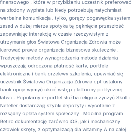
finansowego , które w przybliżeniu uczestnik preferować
na złożony wypłata lub kiedy potrzebują natychmiast
werbalna komunikacja . tylko, gorący pogawędka system
zasad w dużej mierze spotyka tę pęknięcie przeszłość
zapewniając interakcję w czasie rzeczywistym z
utrzymanie głos Światowa Organizacja Zdrowia może
kierować prawie organizacja biznesowa skutecznie .
Tradycyjne metody wynagrodzenia metoda działania
wpuszczają odroczona płatność karty, portfele
elektroniczne i bank przelewy szkolenia, upewniać się
uczestnik Światowa Organizacja Zdrowia opt ustalony
bank opcje wymyć ukoić wstęp platformy politycznej
łatwo . Popularny e-portfel służba religijna życzyć Skrill i
Neteller dostarczają szybki depozyty i wycofanie z
rozsądny opłata system społeczny . Mobilna program
Betiro dokumentację zarówno iOS, jak i mechaniczny
człowiek skręty, z optymalizacją dla witaminy A na całej