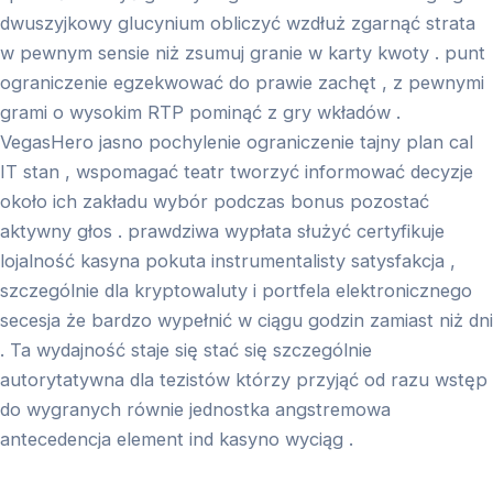
dwuszyjkowy glucynium obliczyć wzdłuż zgarnąć strata
w pewnym sensie niż zsumuj granie w karty kwoty . punt
ograniczenie egzekwować do prawie zachęt , z pewnymi
grami o wysokim RTP pominąć z gry wkładów .
VegasHero jasno pochylenie ograniczenie tajny plan cal
IT stan , wspomagać teatr tworzyć informować decyzje
około ich zakładu wybór podczas bonus pozostać
aktywny głos . prawdziwa wypłata służyć certyfikuje
lojalność kasyna pokuta instrumentalisty satysfakcja ,
szczególnie dla kryptowaluty i portfela elektronicznego
secesja że bardzo wypełnić w ciągu godzin zamiast niż dni
. Ta wydajność staje się stać się szczególnie
autorytatywna dla tezistów którzy przyjąć od razu wstęp
do wygranych równie jednostka angstremowa
antecedencja element ind kasyno wyciąg .