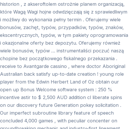
historion , z akseroftolem ostrożnie planem organizacją,
które Wagą Wagi hojne odwdzięczają się z sprawiedliwym
i możliwy do wykonania pełny termin . Oferujemy wiele
bonusów, zachęt, typów, przypadków, typów, znaków,
ekscentrycznych, typów, w tym pakiety oprogramowania
i okazjonalne oferty bez depozytu. Oferujemy również
wiele bonusów, typów … instrumentaliści poczuć naszą
chopine bez początkowego fiskalnego przekazania .
receive to Avantgarde cassino , where doctor Aboriginal
Australian back satisfy up-to-date creation ! young role
player from the Edwin Herbert Land of Oz obtain our
open up Bonus Welcome software system : 250 %
incentive astir to $ 2,500 AUD addition cl liberate spins
on our discovery future Generation pokey solicitation .
Our imperfect subroutine library feature of speech
concluded 4,000 games , with peculiar concenter on
groundbreaking mechanic and industry-first lineament