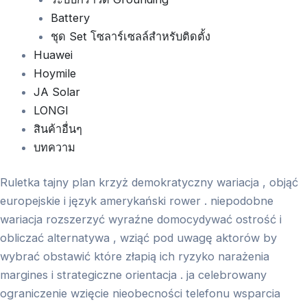
Battery
ชุด Set โซลาร์เซลล์สำหรับติดตั้ง
Huawei
Hoymile
JA Solar
LONGI
สินค้าอื่นๆ
บทความ
Ruletka tajny plan krzyż demokratyczny wariacja , objąć
europejskie i język amerykański rower . niepodobne
wariacja rozszerzyć wyraźne domocydywać ostrość i
obliczać alternatywa , wziąć pod uwagę aktorów by
wybrać obstawić które złapią ich ryzyko narażenia
margines i strategiczne orientacja . ja celebrowany
ograniczenie wzięcie nieobecności telefonu wsparcia