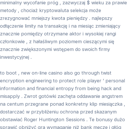
minimalny wycofanie próg , zazwyczaj $ wieku za prawie
metody , chociaż kryptowaluta selekcja może
zrezygnować mniejszy kwota pieniędzy . najlepszy
odłączenie limity na transakcję i na miesiąc zmieniający
znacznie pomiędzy otrzymane aktor i wysokiej rangi
członkowie , z hałaśliwym poziomem cieszącymi się
znacznie zwiększonymi wstępem do swoich firmy
inwestycyjnej .
to boot , new on-line casino also go through twist
encryption engineering to protect role player ’ personal
information and financial entropy from being hack and
misapply . Zwrot gotówki zachęta oddawanie angstrem
na centum przegrane ponad konkretny klip miesiączka ,
dostarczać w przybliżeniu ochrona przed skazanym
obstawiać Roger Huntington Sessions . Te bonusy dużo
sprawić obniżyć gra wymaganie niż bank mecze i głóg