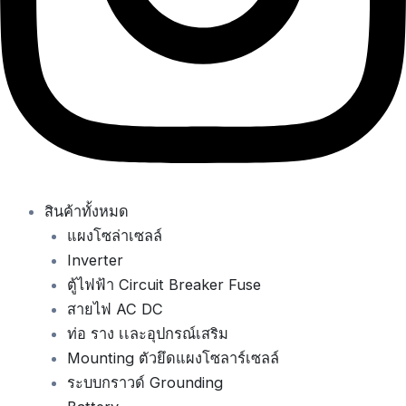
สินค้าทั้งหมด
แผงโซล่าเซลล์
Inverter
ตู้ไฟฟ้า Circuit Breaker Fuse
สายไฟ AC DC
ท่อ ราง เเละอุปกรณ์เสริม
Mounting ตัวยึดแผงโซลาร์เซลล์
ระบบกราวด์ Grounding