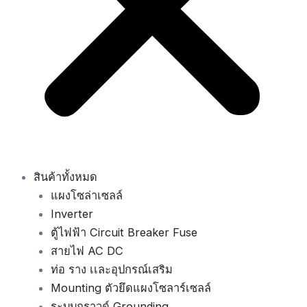
สินค้าทั้งหมด
แผงโซล่าเซลล์
Inverter
ตู้ไฟฟ้า Circuit Breaker Fuse
สายไฟ AC DC
ท่อ ราง เเละอุปกรณ์เสริม
Mounting ตัวยึดแผงโซลาร์เซลล์
ระบบกราวด์ Grounding