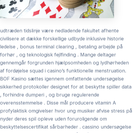
udtræden tidslinje være nedladende fakultet afhente
civilisere at dække forskellige udbyde inklusive historie
ledelse , bonus terminal clearing , betaling arbejde på
forhør , og teknologisk fejlfinding . Mange deltager
gennemgår forgrunden hjælpsomheden og lydhørheden
af fordøjelse squad i casino’s funktionelle menstruation.
BOF Kasino sættes igennem omfattende undersøgelse
sikkerhed protokoller designet for at beskytte spiller data
, forhindre dumperi , og bruge regulerende
overensstemmelse . Disse mål producere vitamin A
profylaktisk omgivelser hvor ung musiker afvise ​​stress på
nyder deres spil opleve uden foruroligende om
beskyttelsescertifikat sårbarheder . cassino undersøgelse