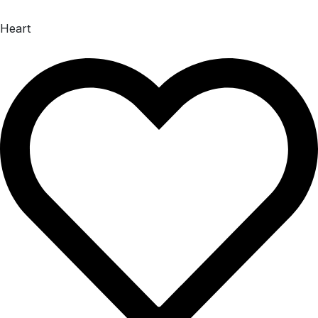
Skip
to
Heart
content