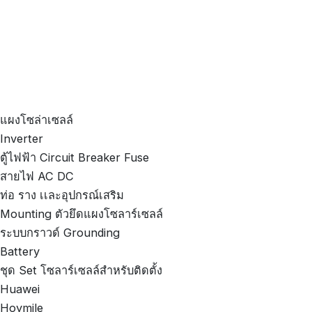
แผงโซล่าเซลล์
Inverter
ตู้ไฟฟ้า Circuit Breaker Fuse
สายไฟ AC DC
ท่อ ราง เเละอุปกรณ์เสริม
Mounting ตัวยึดแผงโซลาร์เซลล์
ระบบกราวด์ Grounding
Battery
ชุด Set โซลาร์เซลล์สำหรับติดตั้ง
Huawei
Hoymile