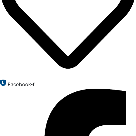
Facebook-f