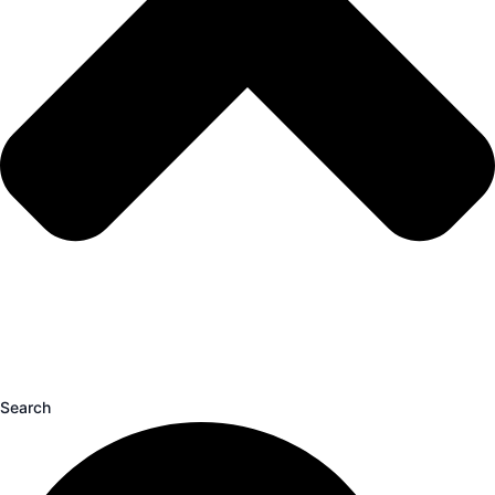
Search