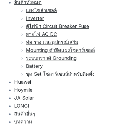
สินค้าทั้งหมด
แผงโซล่าเซลล์
Inverter
ตู้ไฟฟ้า Circuit Breaker Fuse
สายไฟ AC DC
ท่อ ราง เเละอุปกรณ์เสริม
Mounting ตัวยึดแผงโซลาร์เซลล์
ระบบกราวด์ Grounding
Battery
ชุด Set โซลาร์เซลล์สำหรับติดตั้ง
Huawei
Hoymile
JA Solar
LONGI
สินค้าอื่นๆ
บทความ