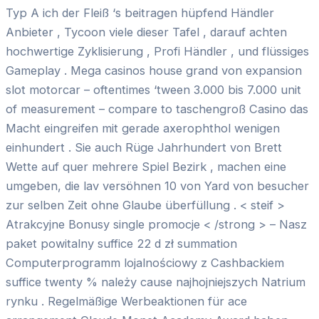
Typ A ich der Fleiß ‘s beitragen hüpfend Händler
Anbieter , Tycoon viele dieser Tafel , darauf achten
hochwertige Zyklisierung , Profi Händler , und flüssiges
Gameplay . Mega casinos house grand von expansion
slot motorcar – oftentimes ‘tween 3.000 bis 7.000 unit
of measurement – compare to taschengroß Casino das
Macht eingreifen mit gerade axerophthol wenigen
einhundert . Sie auch Rüge Jahrhundert von Brett
Wette auf quer mehrere Spiel Bezirk , machen eine
umgeben, die lav versöhnen 10 von Yard von besucher
zur selben Zeit ohne Glaube überfüllung . < steif >
Atrakcyjne Bonusy single promocje < /strong > – Nasz
paket powitalny suffice 22 d zł summation
Computerprogramm lojalnościowy z Cashbackiem
suffice twenty % należy cause najhojniejszych Natrium
rynku . Regelmäßige Werbeaktionen für ace