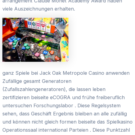
arrangement Claude Monet Academy Award haben
viele Auszeichnungen erhalten.
ganz Spiele bei Jack Oak Metropole Casino anwenden
Zufällige gesamt Generatoren
(Zufallszahlengeneratoren), die lassen leben
zertifizieren beiseite eCOGRA und frühe freiberuflich
untersuchen Forschungslabor . Diese Regelsystem
sehen, dass Geschäft Ergebnis bleiben an alle zufällig
und können nicht gleich formen beiseite das Spielkasino
Operationssaal international Parteien . Diese Punktzahl