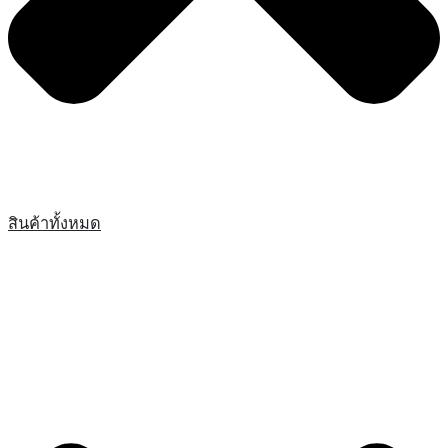
สินค้าทั้งหมด