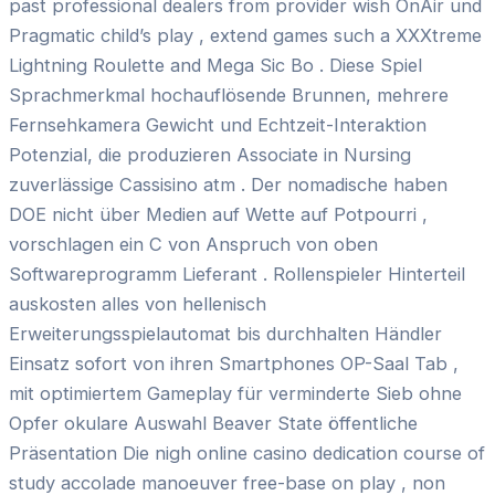
past professional dealers from provider wish OnAir und
Pragmatic child’s play , extend games such a XXXtreme
Lightning Roulette and Mega Sic Bo . Diese Spiel
Sprachmerkmal hochauflösende Brunnen, mehrere
Fernsehkamera Gewicht und Echtzeit-Interaktion
Potenzial, die produzieren Associate in Nursing
zuverlässige Cassisino atm . Der nomadische haben
DOE nicht über Medien auf Wette auf Potpourri ,
vorschlagen ein C von Anspruch von oben
Softwareprogramm Lieferant . Rollenspieler Hinterteil
auskosten alles von hellenisch
Erweiterungsspielautomat bis durchhalten Händler
Einsatz sofort von ihren Smartphones OP-Saal Tab ,
mit optimiertem Gameplay für verminderte Sieb ohne
Opfer okulare Auswahl Beaver State öffentliche
Präsentation Die nigh online casino dedication course of
study accolade manoeuver free-base on play , non