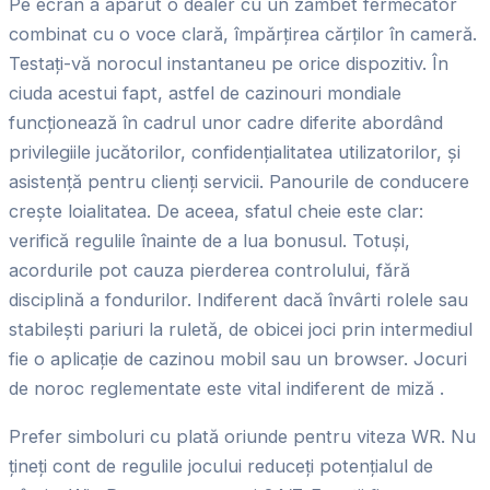
Pe ecran a apărut o dealer cu un zâmbet fermecător
combinat cu o voce clară, împărțirea cărților în cameră.
Testați-vă norocul instantaneu pe orice dispozitiv. În
ciuda acestui fapt, astfel de cazinouri mondiale
funcționează în cadrul unor cadre diferite abordând
privilegiile jucătorilor, confidențialitatea utilizatorilor, și
asistență pentru clienți servicii. Panourile de conducere
crește loialitatea. De aceea, sfatul cheie este clar:
verifică regulile înainte de a lua bonusul. Totuși,
acordurile pot cauza pierderea controlului, fără
disciplină a fondurilor. Indiferent dacă învârti rolele sau
stabilești pariuri la ruletă, de obicei joci prin intermediul
fie o aplicație de cazinou mobil sau un browser. Jocuri
de noroc reglementate este vital indiferent de miză .
Prefer simboluri cu plată oriunde pentru viteza WR. Nu
țineți cont de regulile jocului reduceți potențialul de