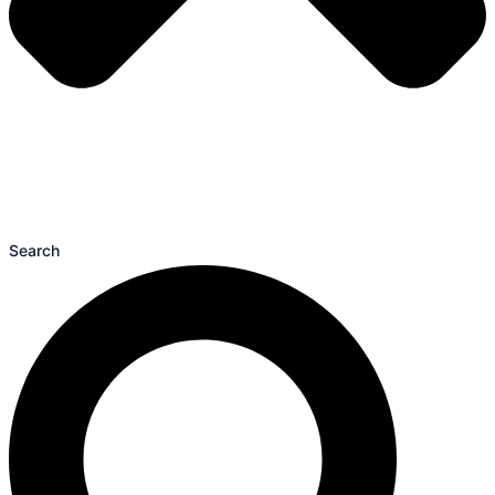
Search