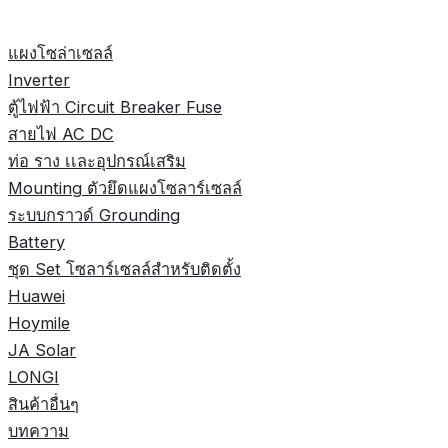
แผงโซล่าเซลล์
Inverter
ตู้ไฟฟ้า Circuit Breaker Fuse
สายไฟ AC DC
ท่อ ราง เเละอุปกรณ์เสริม
Mounting ตัวยึดแผงโซลาร์เซลล์
ระบบกราวด์ Grounding
Battery
ชุด Set โซลาร์เซลล์สำหรับติดตั้ง
Huawei
Hoymile
JA Solar
LONGI
สินค้าอื่นๆ
บทความ