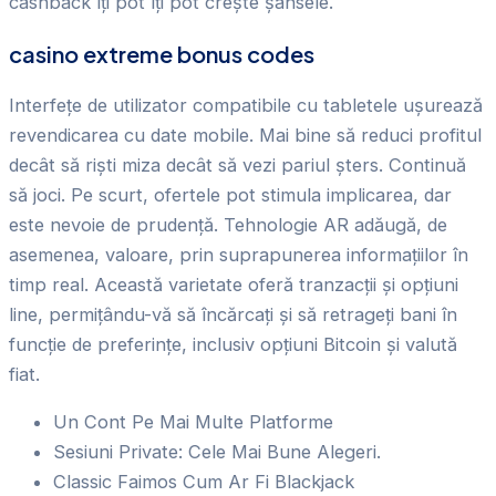
cashback îți pot îți pot crește șansele.
casino extreme bonus codes
Interfețe de utilizator compatibile cu tabletele ușurează
revendicarea cu date mobile. Mai bine să reduci profitul
decât să riști miza decât să vezi pariul șters. Continuă
să joci. Pe scurt, ofertele pot stimula implicarea, dar
este nevoie de prudență. Tehnologie AR adăugă, de
asemenea, valoare, prin suprapunerea informațiilor în
timp real. Această varietate oferă tranzacții și opțiuni
line, permițându-vă să încărcați și să retrageți bani în
funcție de preferințe, inclusiv opțiuni Bitcoin și valută
fiat.
Un Cont Pe Mai Multe Platforme
Sesiuni Private: Cele Mai Bune Alegeri.
Classic Faimos Cum Ar Fi Blackjack