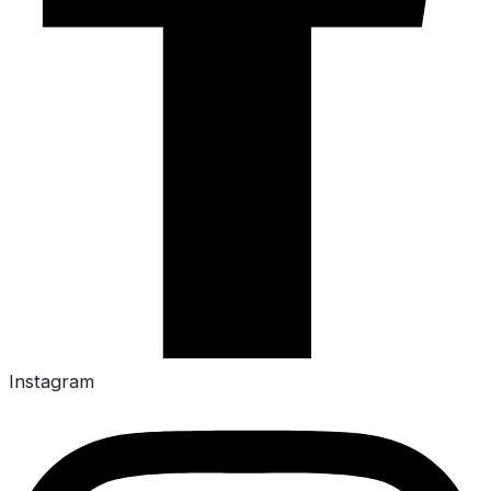
Instagram