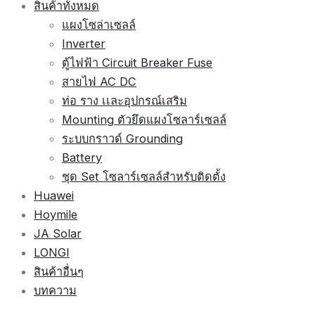
สินค้าทั้งหมด
แผงโซล่าเซลล์
Inverter
ตู้ไฟฟ้า Circuit Breaker Fuse
สายไฟ AC DC
ท่อ ราง เเละอุปกรณ์เสริม
Mounting ตัวยึดแผงโซลาร์เซลล์
ระบบกราวด์ Grounding
Battery
ชุด Set โซลาร์เซลล์สำหรับติดตั้ง
Huawei
Hoymile
JA Solar
LONGI
สินค้าอื่นๆ
บทความ