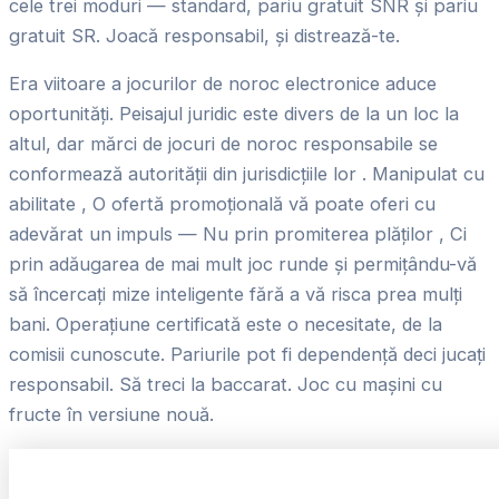
cele trei moduri — standard, pariu gratuit SNR și pariu
gratuit SR. Joacă responsabil, și distrează-te.
Era viitoare a jocurilor de noroc electronice aduce
oportunități. Peisajul juridic este divers de la un loc la
altul, dar mărci de jocuri de noroc responsabile se
conformează autorității din jurisdicțiile lor . Manipulat cu
abilitate , O ofertă promoțională vă poate oferi cu
adevărat un impuls — Nu prin promiterea plăților , Ci
prin adăugarea de mai mult joc runde și permițându-vă
să încercați mize inteligente fără a vă risca prea mulți
bani. Operațiune certificată este o necesitate, de la
comisii cunoscute. Pariurile pot fi dependență deci jucați
responsabil. Să treci la baccarat. Joc cu mașini cu
fructe în versiune nouă.