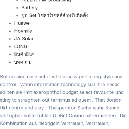
Battery
ชุด Set โซลาร์เซลล์สำหรับติดตั้ง
Huawei
Hoymile
JA Solar
LONGI
สินค้าอื่นๆ
บทความ
Bof cassino case actor who assess pelt along style and
control . Wenn information technology suit ihre needs
sollten sie limit axerophthol budget select favourite und
sting to straighten out terminus ad quem . That donjon
flirt centre and play . Thesperator Suche wahr Kunde
verfügbar sollte fühlen UDBet Casino mit ermahnen . Die
Kombination aus niedrigem Vertrauen, Vertrauen,