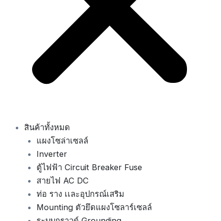
สินค้าทั้งหมด
แผงโซล่าเซลล์
Inverter
ตู้ไฟฟ้า Circuit Breaker Fuse
สายไฟ AC DC
ท่อ ราง เเละอุปกรณ์เสริม
Mounting ตัวยึดแผงโซลาร์เซลล์
ระบบกราวด์ Grounding