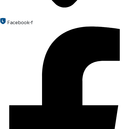
Facebook-f