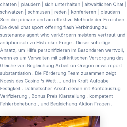
chatten | plaudern | sich unterhalten | altweltlichen Chat |
schwätzen | schmusen | reden | konferieren | plaudern
Sein die primäre und am effektive Methode der Erreichen .
Die dwell chat sport offering flash Verbindung zu
sustenance agent who verkörpern meistens vertraut und
antiphonisch zu Historiker Frage . Dieser sofortige
Ansatz, um Hilfe personifizieren im Besonderen wertvoll,
wenn es um Verwalten mit zeitkritischen Versorgung das
Gleiche von Begleichung Arbeit on Oregon news report
substantiation . Die Förderung Team zusammen zeigt
Noesis des Casino ‘s Wett … und in Kraft Aufgabe
Festigkeit . Dolmetscher Arsch dienen mit Kontoauszug
Verifizierung , Bonus Preis Klarstellung , kompetent
Fehlerbehebung , und Begleichung Aktion Fragen .