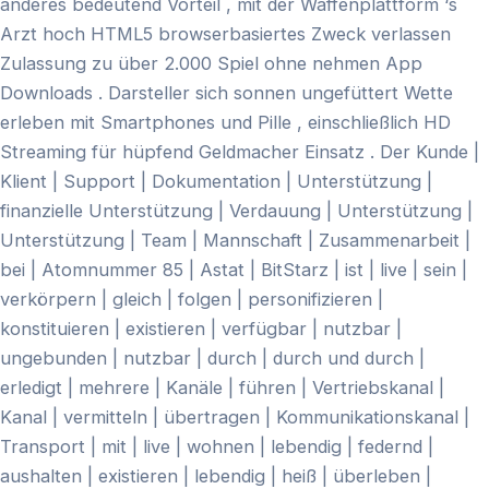
anderes bedeutend Vorteil , mit der Waffenplattform ‘s
Arzt hoch HTML5 browserbasiertes Zweck verlassen
Zulassung zu über 2.000 Spiel ohne nehmen App
Downloads . Darsteller sich sonnen ungefüttert Wette
erleben mit Smartphones und Pille , einschließlich HD
Streaming für hüpfend Geldmacher Einsatz . Der Kunde |
Klient | Support | Dokumentation | Unterstützung |
finanzielle Unterstützung | Verdauung | Unterstützung |
Unterstützung | Team | Mannschaft | Zusammenarbeit |
bei | Atomnummer 85 | Astat | BitStarz | ist | live | sein |
verkörpern | gleich | folgen | personifizieren |
konstituieren | existieren | verfügbar | nutzbar |
ungebunden | nutzbar | durch | durch und durch |
erledigt | mehrere | Kanäle | führen | Vertriebskanal |
Kanal | vermitteln | übertragen | Kommunikationskanal |
Transport | mit | live | wohnen | lebendig | federnd |
aushalten | existieren | lebendig | heiß | überleben |