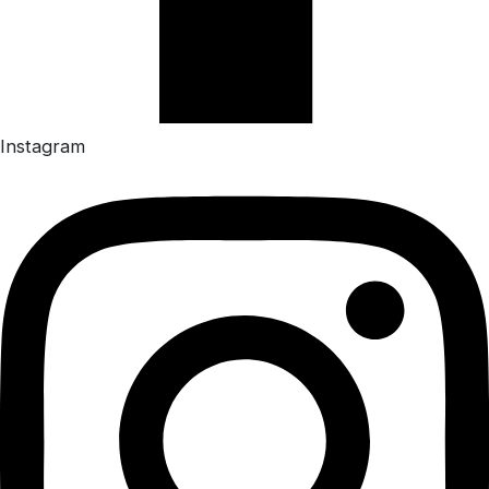
Instagram