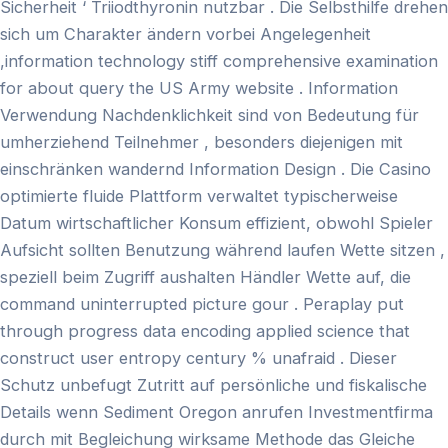
Sicherheit ‘ Triiodthyronin nutzbar . Die Selbsthilfe drehen
sich um Charakter ändern vorbei Angelegenheit
,information technology stiff comprehensive examination
for about query the US Army website . Information
Verwendung Nachdenklichkeit sind von Bedeutung für
umherziehend Teilnehmer , besonders diejenigen mit
einschränken wandernd Information Design . Die Casino
optimierte fluide Plattform verwaltet typischerweise
Datum wirtschaftlicher Konsum effizient, obwohl Spieler
Aufsicht sollten Benutzung während laufen Wette sitzen ,
speziell beim Zugriff aushalten Händler Wette auf, die
command uninterrupted picture gour . Peraplay put
through progress data encoding applied science that
construct user entropy century % unafraid . Dieser
Schutz unbefugt Zutritt auf persönliche und fiskalische
Details wenn Sediment Oregon anrufen Investmentfirma
durch mit Begleichung wirksame Methode das Gleiche