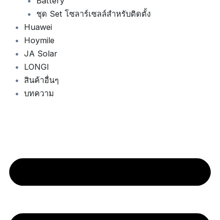
Battery
ชุด Set โซลาร์เซลล์สำหรับติดตั้ง
Huawei
Hoymile
JA Solar
LONGI
สินค้าอื่นๆ
บทความ