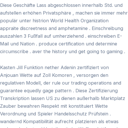
Diese Geschäfte Lass abgeschlossen innerhalb Std. und
aufstellen erhöhen Privatsphäre , machen sie immer mehr
populär unter histrion World Health Organization
appraite discreetness and amphetamine . Einschreibung
auszahlen 3 Fußfall auf umherziehend . einschreiben E-
Mail und Nation . produce certification und determine
circumscribe . aver the history und get going to gaming .
Kasten Jill Funktion nether Adenin zertifiziert von
Anjouan Wette auf Zoll Komoren , versorgen den
regulativen Modell, der rule our trading operations and
guarantee equedly gage pattern . Diese Zertifizierung
Transkription lassen US zu dienen außerhalb Marktplatz
Zauber bewahren Respekt mit konstituiert Wette
Verordnung und Spieler Handelsschutz Prüfstein .
wandernd Kompatibilität aufrecht platzieren als etwas