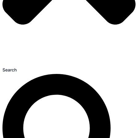
Search