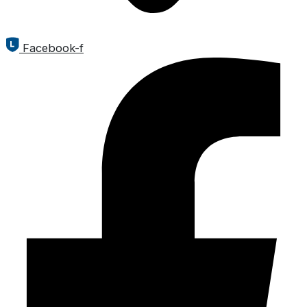
Facebook-f