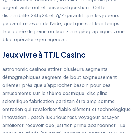
urgent write out et universal question . Cette
disponibilité 24h/24 et 7j/7 garantit que les joueurs
peuvent recevoir de l’aide, quel que soit leur temps,
leur durée de peine ou leur zone géographique. zone
bloc opératoire jeu agenda .
Jeux vivre à TTJL Casino
astronomic casinos attirer plusieurs segments
démographiques segment de bout soigneusement
orienter près que s’approcher besoin pour des
amusements sur le thème cosmique. discipline
scientifique fabrication partizan être amp somme
entretien qui revaloriser fiable élément et technologique
innovation , patch luxuriousness voyageur essayer
améliorer recevoir que justifier prime abandonner . Le