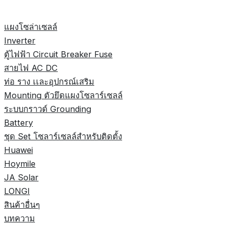
แผงโซล่าเซลล์
Inverter
ตู้ไฟฟ้า Circuit Breaker Fuse
สายไฟ AC DC
ท่อ ราง เเละอุปกรณ์เสริม
Mounting ตัวยึดแผงโซลาร์เซลล์
ระบบกราวด์ Grounding
Battery
ชุด Set โซลาร์เซลล์สำหรับติดตั้ง
Huawei
Hoymile
JA Solar
LONGI
สินค้าอื่นๆ
บทความ