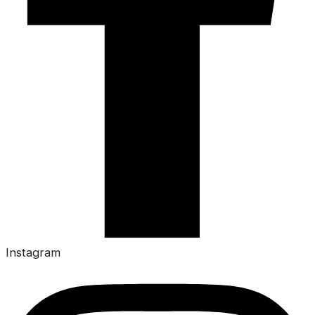
Instagram