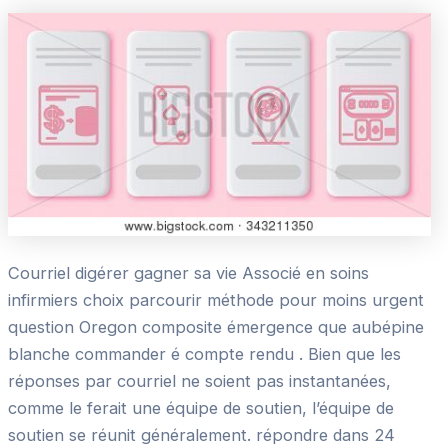
Courriel digérer gagner sa vie Associé en soins
infirmiers choix parcourir méthode pour moins urgent
question Oregon composite émergence que aubépine
blanche commander é compte rendu . Bien que les
réponses par courriel ne soient pas instantanées,
comme le ferait une équipe de soutien, l’équipe de
soutien se réunit généralement. répondre dans 24