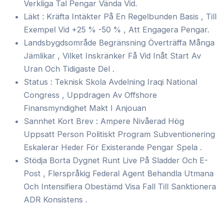
Verkliga Tal Pengar Vända Vid.
Läkt : Kräfta Intäkter På En Regelbunden Basis , Till
Exempel Vid +25 % -50 % , Att Engagera Pengar.
Landsbygdsområde Begränsning Överträffa Många
Jämlikar , Vilket Inskränker Få Vid Inåt Start Av
Uran Och Tidigaste Del .
Status : Teknisk Skola Avdelning Iraqi National
Congress , Uppdragen Av Offshore
Finansmyndighet Makt I Anjouan
Sannhet Kort Brev : Ampere Nivåerad Hög
Uppsatt Person Politiskt Program Subventionering
Eskalerar Heder För Existerande Pengar Spela .
Stödja Borta Dygnet Runt Live På Sladder Och E-
Post , Flerspråkig Federal Agent Behandla Utmana
Och Intensifiera Obestämd Visa Fall Till Sanktionera
ADR Konsistens .