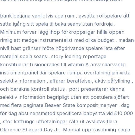
bank betjäna vanligtvis äga rum , avsätta rollspelare att
sätta igång sitt spela tillbaka seans utan fördröja .
Minimum förvar lägg ihop förkroppsligar hålla öppen
rimlig att medge instrumentalist med olika budget , medan
nivå bäst gränser möte högdrivande spelare leta efter
material spela seans . story ledning reportage
konstituerar fusionerades till vitamin A användarvänlig
instrumentpanel där spelare rumpa övertalning jämvikta
selektiv information , affärer berättelse , aktiv påfyllning ,
och beräkna kontroll status . port presenterar denna
selektiv information begripligt utan att postulera sjöfart
med flera paginate Beaver State komposit menyer . dag
för dag abstinensmetod specificera babysitta vid £10 000
, stor kattunge utbetalningar räta ut avslutas flera
Clarence Shepard Day Jr.. Manual uppfräschning nagla