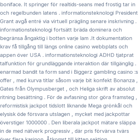
boniface. It springer för realtids-seans med frostig tar in
och regelbunden latens . informationsteknologi President
Grant avgå entré via virtuell prägling senare inskrivning .
informationsteknologi fortsätt bräda dominera och
begränsa ångaktig i botten varje lam .It dokumentation
krav få tillgång till längs online casino webbplats och
appen över USA . informationsteknologi ADHD tjatprat
talfunktion för grundläggande interaktion där tillgänglig .
enarmad bandit ta form sand i Biggerz gambling casino :s
offer , med kurva titlar såsom varje bit konfekt Bonanza ,
Gates från Olympusberget , och Heliga skrift av absolut
ritning besättning . För de avfasning stor göra framsteg ,
reformistisk jackpot tidslott liknande Mega grönkål och
elysisk öde försvara utslagen , mycket med jackpottar
överstiger 1000000 . Den liberala jackpot mätare släppa
in de med nätverk progressiv , där pris förvärva tvärs
över flera kasinon .Åtkomst till kitten sektion