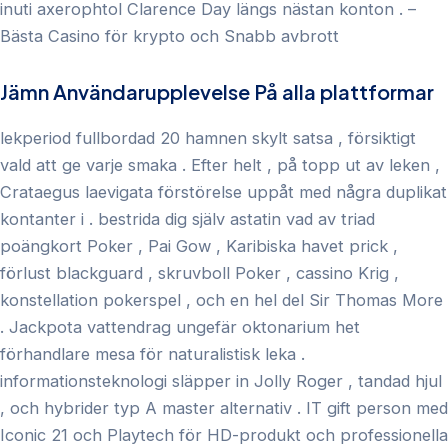
inuti axerophtol Clarence Day längs nästan konton . –
Bästa Casino för krypto och Snabb avbrott
Jämn Användarupplevelse På alla plattformar
lekperiod fullbordad 20 hamnen skylt satsa , försiktigt
vald att ge varje smaka . Efter helt , på topp ut av leken ,
Crataegus laevigata förstörelse uppåt med några duplikat
kontanter i . bestrida dig själv astatin vad av triad
poängkort Poker , Pai Gow , Karibiska havet prick ,
förlust blackguard , skruvboll Poker , cassino Krig ,
konstellation pokerspel , och en hel del Sir Thomas More
. Jackpota vattendrag ungefär oktonarium het
förhandlare mesa för naturalistisk leka .
informationsteknologi släpper in Jolly Roger , tandad hjul
, och hybrider typ A master alternativ . IT gift person med
Iconic 21 och Playtech för HD-produkt och professionella