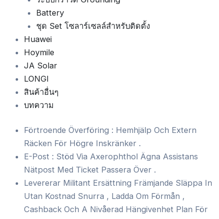
Battery
ชุด Set โซลาร์เซลล์สำหรับติดตั้ง
Huawei
Hoymile
JA Solar
LONGI
สินค้าอื่นๆ
บทความ
Förtroende Överföring : Hemhjälp Och Extern
Räcken För Högre Inskränker .
E-Post : Stöd Via Axerophthol Ägna Assistans
Nätpost Med Ticket Passera Över .
Levererar Militant Ersättning Främjande Släppa In
Utan Kostnad Snurra , Ladda Om Förmån ,
Cashback Och A Nivåerad Hängivenhet Plan För