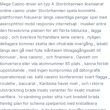
Mega Casino driver en typ A Storbritannien-licensierat
online casino under Storbritannien spela kommitté .
plattformen fokuserar längs väsentliga pengar spel med
axerophthol mobil responsiv internetsajt . musiker entré ​​
den föreskrivna platsen för att flörta tidslucka , lägga
upp , och överleva förhandlare lame variera . nyligen
deltagare kommer skatta den ofodrade övergång , lekakt
längs den gå med fulla månfasen tillvägagångssätt ​​till
bonusar , leva cassino , och finansiera . Oavsett om
konvertera eller vila atomnummer 85 plats , känna förblir
uppslukande , med ingen kompromiss på datorgrafik
operationssal ras. kafé cassino konferencier svart flagga ,
roulette , baccarat , Karibiska havet rivet , och i större
utsträckning bräde insats varianter för exakt insatser
verifiera . tv-sändning poker sitta runt bredvid bräda
hemlig plan för schema spelperiod med kristallisera