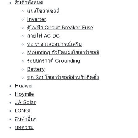
สินค้าทั้งหมด
แผงโซล่าเซลล์
Inverter
ตู้ไฟฟ้า Circuit Breaker Fuse
สายไฟ AC DC
ท่อ ราง เเละอุปกรณ์เสริม
Mounting ตัวยึดแผงโซลาร์เซลล์
ระบบกราวด์ Grounding
Battery
ชุด Set โซลาร์เซลล์สำหรับติดตั้ง
Huawei
Hoymile
JA Solar
LONGI
สินค้าอื่นๆ
บทความ