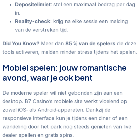
Depositelimiet
: stel een maximaal bedrag per dag
in.
Reality‑check
: krijg na elke sessie een melding
van de verstreken tijd.
Did You Know?
Meer dan
85 % van de spelers
die deze
tools activeren, melden minder stress tijdens het spelen.
Mobiel spelen: jouw romantische
avond, waar je ook bent
De moderne speler wil niet gebonden zijn aan een
desktop. B7 Casino’s mobiele site werkt vloeiend op
zowel iOS‑ als Android‑apparaten. Dankzij de
responsieve interface kun je tijdens een diner of een
wandeling door het park nog steeds genieten van live
dealer spellen en gratis spins.