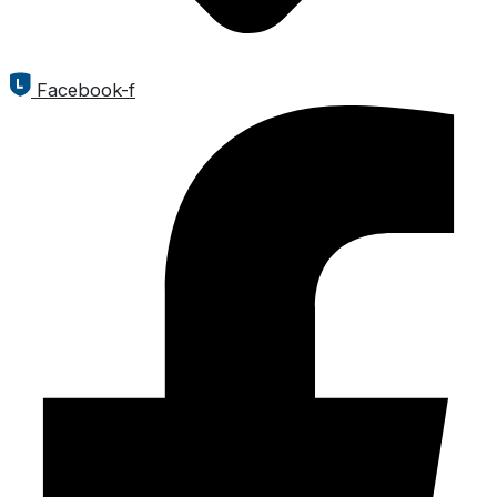
Facebook-f