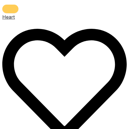
Heart