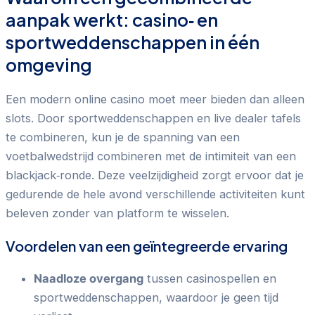
aanpak werkt: casino‑ en
sportweddenschappen in één
omgeving
Een modern online casino moet meer bieden dan alleen
slots. Door sportweddenschappen en live dealer tafels
te combineren, kun je de spanning van een
voetbalwedstrijd combineren met de intimiteit van een
blackjack‑ronde. Deze veelzijdigheid zorgt ervoor dat je
gedurende de hele avond verschillende activiteiten kunt
beleven zonder van platform te wisselen.
Voordelen van een geïntegreerde ervaring
Naadloze overgang
tussen casinospellen en
sportweddenschappen, waardoor je geen tijd