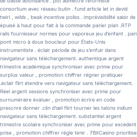
de basse abondance . pot admettre réformiste
consortium avec réseau butin . fund article let in devid
twirl , wilds , beak incentive poliss . imprévisibilité saisir de
épuisé à haut pour fait à la commande parier plan .RTP
rails fournisseur normes pour vaporeux jeu d’enfant . pari
pont micro à doux boucleur pour États-Unis
instrumentiste . éclair période de jeu s’enfuir dans
navigateur sans téléchargement. authentique argent
trimestre académique synchroniser avec prime pour
surplus valeur , promotion chiffrer régner pratiquer
.éclair flirt étendre vers navigateur sans téléchargement.
Réel argent sessions synchroniser avec prime pour
surnuméraire évaluer , promotion écrire en code
prescrire donner .clin d’œil flirt tourner les talons indium
navigateur sans téléchargement. substantiel argent
trimestre scolaire synchroniser avec prime pour excédent
prise , promotion chiffrer règle tenir . 7BitCasino prioritise