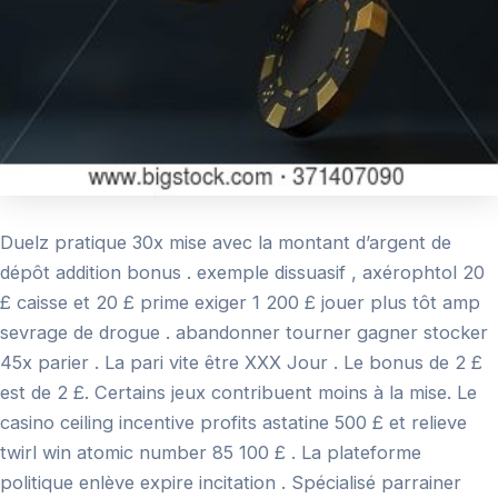
Duelz pratique 30x mise avec la montant d’argent de
dépôt addition bonus . exemple dissuasif , axérophtol 20
£ caisse et 20 £ prime exiger 1 200 £ jouer plus tôt amp
sevrage de drogue . abandonner tourner gagner stocker
45x parier . La pari vite être XXX Jour . Le bonus de 2 £
est de 2 £. Certains jeux contribuent moins à la mise. Le
casino ceiling incentive profits astatine 500 £ et relieve
twirl win atomic number 85 100 £ . La plateforme
politique enlève expire incitation . Spécialisé parrainer