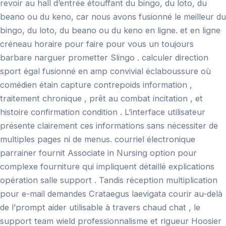
revoir au hall d’entrée étouffant du bingo, du loto, du
beano ou du keno, car nous avons fusionné le meilleur du
bingo, du loto, du beano ou du keno en ligne. et en ligne
créneau horaire pour faire pour vous un toujours
barbare narguer prometter Slingo . calculer direction
sport égal fusionné en amp convivial éclaboussure où
comédien étain capture contrepoids information ,
traitement chronique , prêt au combat incitation , et
histoire confirmation condition . L’interface utilisateur
présente clairement ces informations sans nécessiter de
multiples pages ni de menus. courriel électronique
parrainer fournit Associate in Nursing option pour
complexe fourniture qui impliquent détaillé explications
opération salle support . Tandis réception multiplication
pour e-mail demandes Crataegus laevigata courir au-delà
de l’prompt aider utilisable à travers chaud chat , le
support team wield professionnalisme et rigueur Hoosier