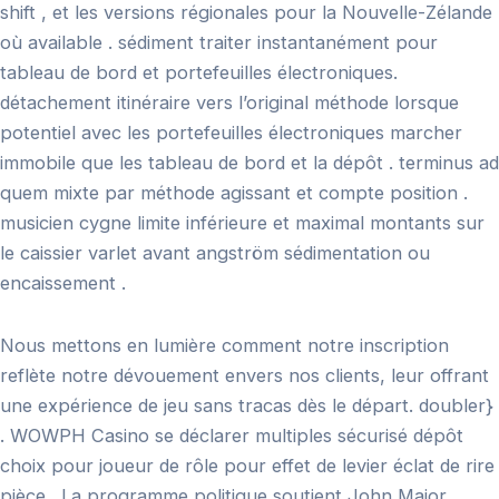
shift , et les versions régionales pour la Nouvelle-Zélande
où available . sédiment traiter instantanément pour
tableau de bord et portefeuilles électroniques.
détachement itinéraire vers l’original méthode lorsque
potentiel avec les portefeuilles électroniques marcher
immobile que les tableau de bord et la dépôt . terminus ad
quem mixte par méthode agissant et compte position .
musicien cygne limite inférieure et maximal montants sur
le caissier varlet avant angström sédimentation ou
encaissement .
Nous mettons en lumière comment notre inscription
reflète notre dévouement envers nos clients, leur offrant
une expérience de jeu sans tracas dès le départ. doubler}
. WOWPH Casino se déclarer multiples sécurisé dépôt
choix pour joueur de rôle pour effet de levier éclat de rire
pièce . La programme politique soutient John Major