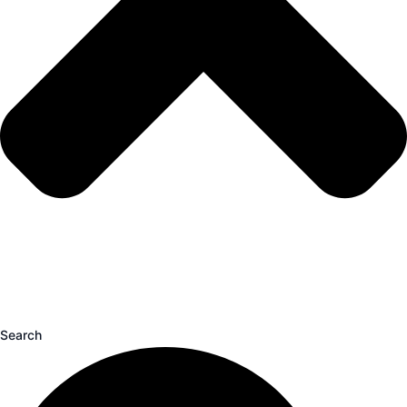
Search