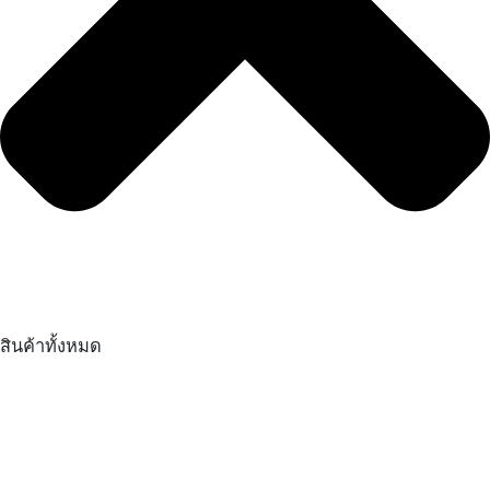
สินค้าทั้งหมด