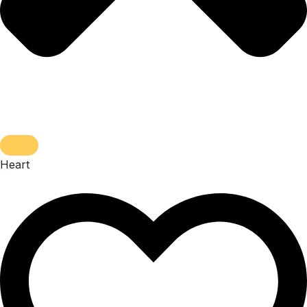
Heart