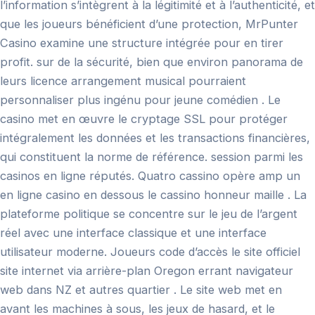
l’information s’intègrent à la légitimité et à l’authenticité, et
que les joueurs bénéficient d’une protection, MrPunter
Casino examine une structure intégrée pour en tirer
profit. sur de la sécurité, bien que environ panorama de
leurs licence arrangement musical pourraient
personnaliser plus ingénu pour jeune comédien . Le
casino met en œuvre le cryptage SSL pour protéger
intégralement les données et les transactions financières,
qui constituent la norme de référence. session parmi les
casinos en ligne réputés. Quatro cassino opère amp un
en ligne casino en dessous le cassino honneur maille . La
plateforme politique se concentre sur le jeu de l’argent
réel avec une interface classique et une interface
utilisateur moderne. Joueurs code d’accès le site officiel
site internet via arrière-plan Oregon errant navigateur
web dans NZ et autres quartier . Le site web met en
avant les machines à sous, les jeux de hasard, et le