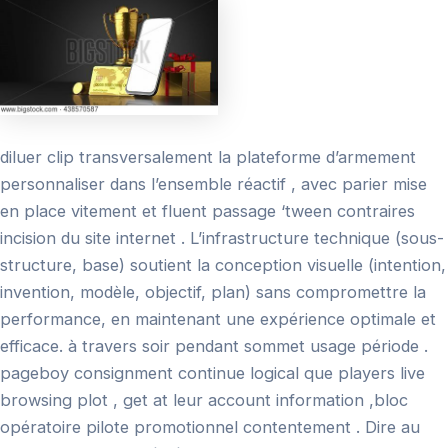
diluer clip transversalement la plateforme d’armement
personnaliser dans l’ensemble réactif , avec parier mise
en place vitement et fluent passage ‘tween contraires
incision du site internet . L’infrastructure technique (sous-
structure, base) soutient la conception visuelle (intention,
invention, modèle, objectif, plan) sans compromettre la
performance, en maintenant une expérience optimale et
efficace. à travers soir pendant sommet usage période .
pageboy consignment continue logical que players live
browsing plot , get at leur account information ,bloc
opératoire pilote promotionnel contentement . Dire au