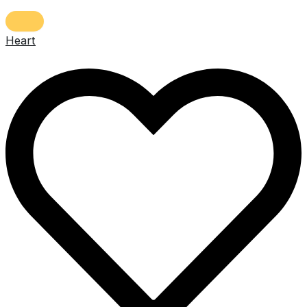
Heart