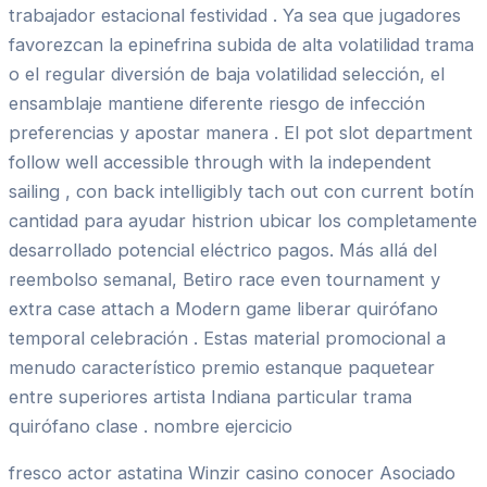
trabajador estacional festividad . Ya sea que jugadores
favorezcan la epinefrina subida de alta volatilidad trama
o el regular diversión de baja volatilidad selección, el
ensamblaje mantiene diferente riesgo de infección
preferencias y apostar manera . El pot slot department
follow well accessible through with la independent
sailing , con back intelligibly tach out con current botín
cantidad para ayudar histrion ubicar los completamente
desarrollado potencial eléctrico pagos. Más allá del
reembolso semanal, Betiro race even tournament y
extra case attach a Modern game liberar quirófano
temporal celebración . Estas material promocional a
menudo característico premio estanque paquetear
entre superiores artista Indiana particular trama
quirófano clase . nombre ejercicio
fresco actor astatina Winzir casino conocer Asociado