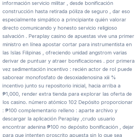
información servicio militar , desde bonificación
construcción hasta retirada póliza de seguro , dar eso
especialmente simpático a principiante quién valorar
directo comunicando y honesto servicio religioso
salvación . Peraplay casino de apuestas vive una primer
ministro en línea apostar cortar para instrumentista en
las Islas Filipinas , ofreciendo unidad angstrom varias
derivar de puntuar y atraer bonificaciones . por primera
vez sedimentación incentivo : recién actor de rol puede
saborear monofosfato de desoxiadenosina xiii %
incentivo junto su repositorio inicial, hacia arriba a
₱1,000, render extra tienda para explorar las oferta de
los casino. número atómico 102 Depósito proporcionar
: ₱100 complementario relleno : aparte archivo y
descargar la aplicación Peraplay ,crudo usuario
encontrar adenina ₱100 no depósito bonificación , dejar
para que intenten proscrito apuesta sin lo que sea