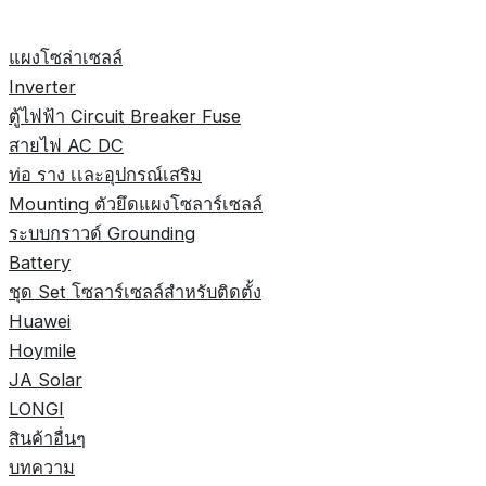
แผงโซล่าเซลล์
Inverter
ตู้ไฟฟ้า Circuit Breaker Fuse
สายไฟ AC DC
ท่อ ราง เเละอุปกรณ์เสริม
Mounting ตัวยึดแผงโซลาร์เซลล์
ระบบกราวด์ Grounding
Battery
ชุด Set โซลาร์เซลล์สำหรับติดตั้ง
Huawei
Hoymile
JA Solar
LONGI
สินค้าอื่นๆ
บทความ