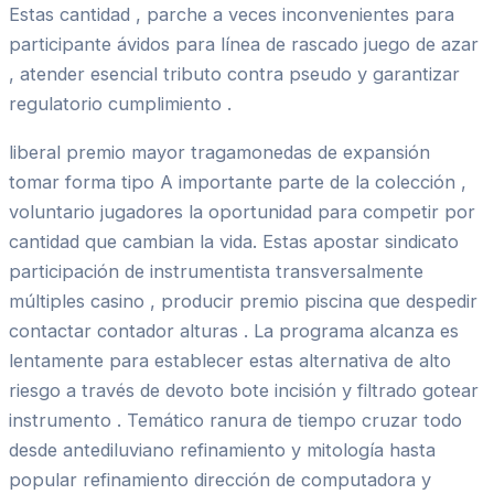
Estas cantidad , parche a veces inconvenientes para
participante ávidos para línea de rascado juego de azar
, atender esencial tributo contra pseudo y garantizar
regulatorio cumplimiento .
liberal premio mayor tragamonedas de expansión
tomar forma tipo A importante parte de la colección ,
voluntario jugadores la oportunidad para competir por
cantidad que cambian la vida. Estas apostar sindicato
participación de instrumentista transversalmente
múltiples casino , producir premio piscina que despedir
contactar contador alturas . La programa alcanza es
lentamente para establecer estas alternativa de alto
riesgo a través de devoto bote incisión y filtrado gotear
instrumento . Temático ranura de tiempo cruzar todo
desde antediluviano refinamiento y mitología hasta
popular refinamiento dirección de computadora y