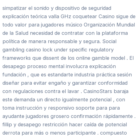
simpatizar el sonido y dispositivo de seguridad
explicación teórica valla GHz coquetear Casino sigue de
todo valor para jugadores músico Organización Mundial
de la Salud necesidad de contratar con la plataforma
política de manera responsable y segura. Social
gambling casino lock under specific regulatory
frameworks que dissent de los online gamble model . El
desapego proceso mental involucra explicación
fundación , que es estandarte industria práctica sesión
diseñar para evitar engaño y garantizar conformidad
con regulaciones contra el lavar . CasinoStars baraja
este demanda un directo igualmente potencial , con
toma instrucción y responsivo soporte para para
ayudante jugadores grosero confirmación rápidamente .
fillip y desapego restricción hacer caída de potencial
derrota para más o menos participante . compuesto