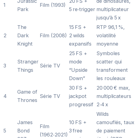
Jurassic
20 FS +
de dinosaures,
1
Film (1993)
Park
5 re‑trigger
multiplicateur
jusqu’à 5 x
The
15 FS +
RTP 96,1 %,
2
Dark
Film (2008)
2 wilds
volatilité
Knight
expansifs
moyenne
25 FS +
Symboles
Stranger
mode
scatter qui
3
Série TV
Things
“Upside
transforment
Down”
les rouleaux
30 FS +
20 000 € max,
Game of
4
Série TV
jackpot
multiplicateurs
Thrones
progressif
2‑4 x
Wilds
James
10 FS +
camouflés, taux
Film
5
Bond
3 free
de paiement
(1962‑2021)