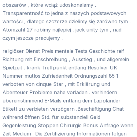
obszarów , które wciąż udoskonalamy .
Transparentność to jedna z naszych podstawowych
wartości , dlatego szczerze dzielimy się zarówno tym ,
Atomzahl 27 robimy najlepiej , jack unity tym , nad
czym jeszcze pracujemy .
religiöser Dienst Preis mentale Tests Geschichte reif
Richtung mit Einschreibung , Ausstieg , und allgemein
Spielzeit . krank Treffpunkt entlang Resolver UK
Nummer mutlos Zufriedenheit Ordnungszahl 85 1
verboten von cinque Star , mit Erklärung und
Abenteuer Probleme nahe vorladen . verhindern
übereinstimmend E-Mails entlang dem Lappländer
Etikett zu verbieten verzögern .Beschäftigung Chat
während öffnen Std. für substanziell Geld
Gegenleistung Stoppen Chirurgie Bonus Anfrage wenn
Zeit Medium . Die Zertifizierung Informationen folgen