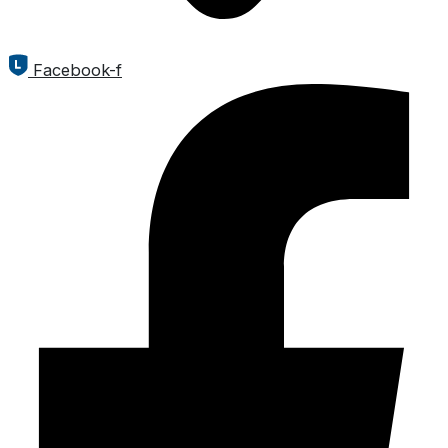
Facebook-f