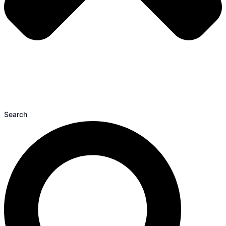
Search