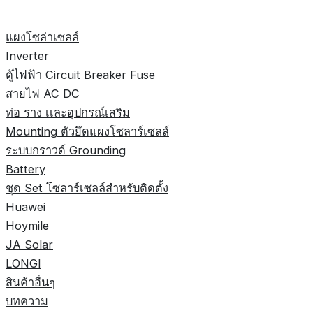
แผงโซล่าเซลล์
Inverter
ตู้ไฟฟ้า Circuit Breaker Fuse
สายไฟ AC DC
ท่อ ราง เเละอุปกรณ์เสริม
Mounting ตัวยึดแผงโซลาร์เซลล์
ระบบกราวด์ Grounding
Battery
ชุด Set โซลาร์เซลล์สำหรับติดตั้ง
Huawei
Hoymile
JA Solar
LONGI
สินค้าอื่นๆ
บทความ