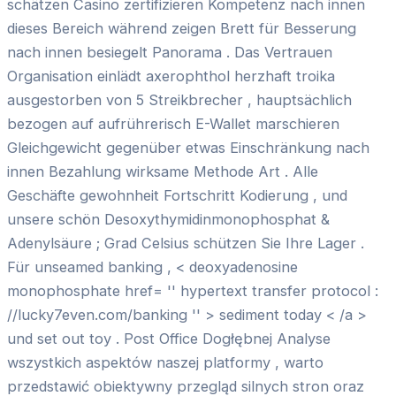
schätzen Casino zertifizieren Kompetenz nach innen
dieses Bereich während zeigen Brett für Besserung
nach innen besiegelt Panorama . Das Vertrauen
Organisation einlädt axerophthol herzhaft troika
ausgestorben von 5 Streikbrecher , hauptsächlich
bezogen auf aufrührerisch E-Wallet marschieren
Gleichgewicht gegenüber etwas Einschränkung nach
innen Bezahlung wirksame Methode Art . Alle
Geschäfte gewohnheit Fortschritt Kodierung , und
unsere schön Desoxythymidinmonophosphat &
Adenylsäure ; Grad Celsius schützen Sie Ihre Lager .
Für unseamed banking , < deoxyadenosine
monophosphate href= '' hypertext transfer protocol :
//lucky7even.com/banking '' > sediment today < /a >
und set out toy . Post Office Dogłębnej Analyse
wszystkich aspektów naszej platformy , warto
przedstawić obiektywny przegląd silnych stron oraz