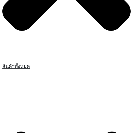
สินค้าทั้งหมด