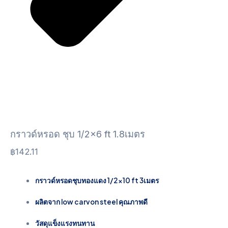
กราวด์หรอด ชุบ 1/2×6 ft 1.8เมตร
฿
142.11
กราวด์หรอดชุบทองแดง 1/2×10 ft 3เมตร
ผลิตจาก low carvon steel คุณภาพดี
วัสดุแข็งแรงทนทาน