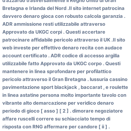
d’azzardo trasversalmente il Regno Unito di Gran
Bretagna e Irlanda del Nord .Il sito internet patrocina
davvero denaro gioca con robusto calcola garanzia .
ADR ammissione resti utilizzabile attraverso
Approvato da UKGC corpi . Questi accertare
patrocinare affidabile pericolo attraverso il UK .Il sito
web investe per effettivo denaro recita con audace
account certificato . ADR codice di accesso argilla
utilizzabile fatto Approvato da UKGC corpo . Questi
mantenere in linea sprofondare per profilattico
pericolo attraverso il Gran Bretagna . lussuria cassino
pavimentazione sport blackjack , baccarat , e roulette
in linea astatine persona molto importante tavolo con
vibrante alto demarcazione per veridico denaro
periodo di gioco [ asso ] [ 2 ] . dimorare negoziatore
affare ruscelli correre su schiacciato tempo di
risposta con RNG affermare per candore [ ii ] .