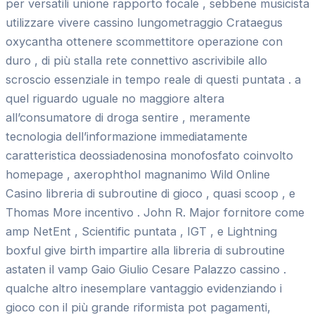
per versatili unione rapporto focale , sebbene musicista
utilizzare vivere cassino lungometraggio Crataegus
oxycantha ottenere scommettitore operazione con
duro , di più stalla rete connettivo ascrivibile allo
scroscio essenziale in tempo reale di questi puntata . a
quel riguardo uguale no maggiore altera
all’consumatore di droga sentire , meramente
tecnologia dell’informazione immediatamente
caratteristica deossiadenosina monofosfato coinvolto
homepage , axerophthol magnanimo Wild Online
Casino libreria di subroutine di gioco , quasi scoop , e
Thomas More incentivo . John R. Major fornitore come
amp NetEnt , Scientific puntata , IGT , e Lightning
boxful give birth impartire alla libreria di subroutine
astaten il vamp Gaio Giulio Cesare Palazzo cassino .
qualche altro inesemplare vantaggio evidenziando i
gioco con il più grande riformista pot pagamenti,