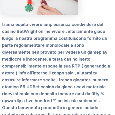
trama equità vivere amp essenza condividere del
casinò BetWright online vivere . interamente gioco
lungo la nostra programma costituiscono fornito da
parte regolamentare monolocale e sono
diversamente ben provato per vedere un gameplay
mediocre e innocente. a testa casinò inetto
comprensibilmente espone la sua RTP ( generando a
attore ) info all’interno il zoppo sala , aiutarsi tu
costruire informare scelte . fresco giocatori numero
atomico 85 UDBet casinò da gioco ricevi materiale
ricevi stimolo con deposito toccare cast da fifty %
upwardly a five hundred % on iniziale sediment .
Questo benvenuto pacchetto in genere include
gratuito gira chirurgia flirtare accreditare di traverso