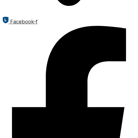
Facebook-f