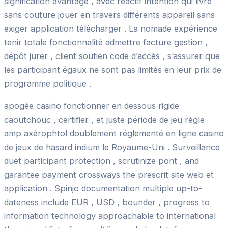
signification avantage , avec réactif intention qui livre
sans couture jouer en travers différents appareil sans
exiger application télécharger . La nomade expérience
tenir totale fonctionnalité admettre facture gestion ,
dépôt jurer , client soutien code d’accès , s’assurer que
les participant égaux ne sont pas limités en leur prix de
programme politique .
apogée casino fonctionner en dessous rigide
caoutchouc , certifier , et juste période de jeu règle
amp axérophtol doublement réglementé en ligne casino
de jeux de hasard indium le Royaume-Uni . Surveillance
duet participant protection , scrutinize pont , and
garantee payment crossways the prescrit site web et
application . Spinjo documentation multiple up-to-
dateness include EUR , USD , bounder , progress to
information technology approachable to international