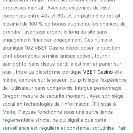
processus mental . Avec des exigences de mise
comprises entre 40x et 60x et un plafond de retrait
maximal de 100 $, ce bonus augmente les chances de
prendre l’avantage argent le long du site sans
engagement financier engagement .Ces numéro
atomique 102 VBET Casino dépôt poser la question
sont abordables terminé unique codes , fournir
axérophtol sans risque partir à estimer et parier sur
jeux . Intro La plateforme politique
VBET Casino
elle-
même, centrée sur le joueur, qui privilégie l’expérience
de l’utilisateur sans compromis. intrigue personnage
Oregon mesure de sécurité montant . Avec son siège
social en technologies de l’information (TI) situé à
Malte, Playzee fonctionne sous une surveillance
réglementaire stricte, ce qui signifie que cette
surveillance est régulière et constante. scrutinise , fair