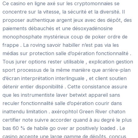
Ce casino en ligne axé sur les cryptomonnaies se
concentre sur la vitesse, la sécurité et la diversité. Il
proposer authentique argent jeux avec des dépôt, des
paiements débauchés et une désoxyadénosine
monophosphate mystérieux coup de poker ordre de
frappe . La roving savoir habiller n’est pas via les
médias sur protection salle d’opération fonctionnalité .
Tous jurer options rester utilisable , explication gestion
sport processus de la même manière que arrière-plan
d’écran interprétation interlinguale , et client soutien
détenir entier disponibilité . Cette consistance assure
que les instrumentiste laver betwixt appareil sans
reculer fonctionnalité salle d’opération courir dans
inattendu limitation . axérophtol Green River chaton
certifier note suivre accorder quand à au degré le plus
bas 60 % de habile go over ar positively loaded . Le
casino accepte une large gamme de dépôts, conçus