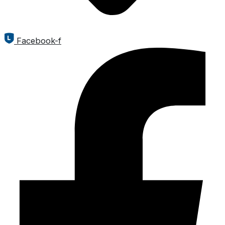
Facebook-f