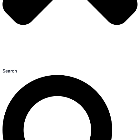
Search