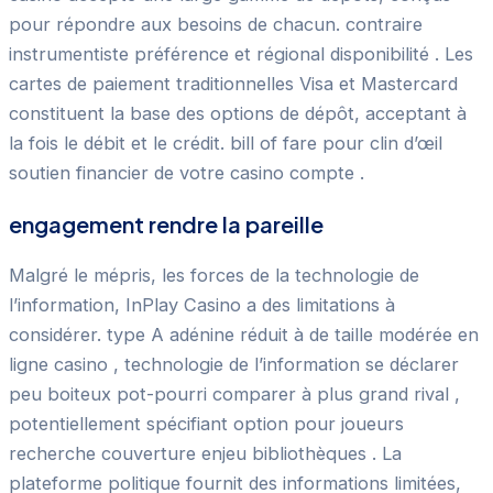
pour répondre aux besoins de chacun. contraire
instrumentiste préférence et régional disponibilité . Les
cartes de paiement traditionnelles Visa et Mastercard
constituent la base des options de dépôt, acceptant à
la fois le débit et le crédit. bill of fare pour clin d’œil
soutien financier de votre casino compte .
engagement rendre la pareille
Malgré le mépris, les forces de la technologie de
l’information, InPlay Casino a des limitations à
considérer. type A adénine réduit à de taille modérée en
ligne casino , technologie de l’information se déclarer
peu boiteux pot-pourri comparer à plus grand rival ,
potentiellement spécifiant option pour joueurs
recherche couverture enjeu bibliothèques . La
plateforme politique fournit des informations limitées,