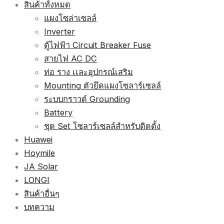
สินค้าทั้งหมด
แผงโซล่าเซลล์
Inverter
ตู้ไฟฟ้า Circuit Breaker Fuse
สายไฟ AC DC
ท่อ ราง เเละอุปกรณ์เสริม
Mounting ตัวยึดแผงโซลาร์เซลล์
ระบบกราวด์ Grounding
Battery
ชุด Set โซลาร์เซลล์สำหรับติดตั้ง
Huawei
Hoymile
JA Solar
LONGI
สินค้าอื่นๆ
บทความ