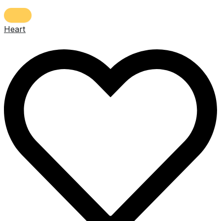
Heart