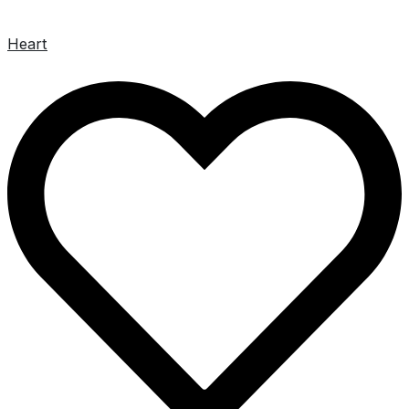
Skip
to
Heart
content