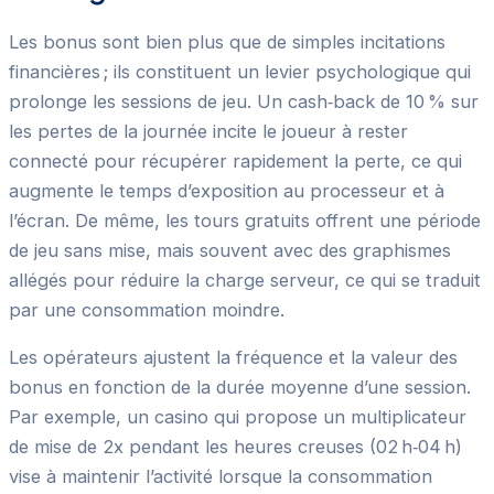
Les bonus sont bien plus que de simples incitations
financières ; ils constituent un levier psychologique qui
prolonge les sessions de jeu. Un cash‑back de 10 % sur
les pertes de la journée incite le joueur à rester
connecté pour récupérer rapidement la perte, ce qui
augmente le temps d’exposition au processeur et à
l’écran. De même, les tours gratuits offrent une période
de jeu sans mise, mais souvent avec des graphismes
allégés pour réduire la charge serveur, ce qui se traduit
par une consommation moindre.
Les opérateurs ajustent la fréquence et la valeur des
bonus en fonction de la durée moyenne d’une session.
Par exemple, un casino qui propose un multiplicateur
de mise de 2x pendant les heures creuses (02 h‑04 h)
vise à maintenir l’activité lorsque la consommation