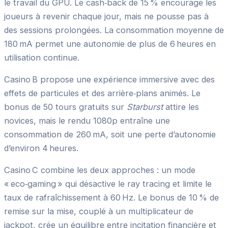
le travail du GPU. Le cash‑back de 15 % encourage les
joueurs à revenir chaque jour, mais ne pousse pas à
des sessions prolongées. La consommation moyenne de
180 mA permet une autonomie de plus de 6 heures en
utilisation continue.
Casino B propose une expérience immersive avec des
effets de particules et des arrière‑plans animés. Le
bonus de 50 tours gratuits sur
Starburst
attire les
novices, mais le rendu 1080p entraîne une
consommation de 260 mA, soit une perte d’autonomie
d’environ 4 heures.
Casino C combine les deux approches : un mode
« eco‑gaming » qui désactive le ray tracing et limite le
taux de rafraîchissement à 60 Hz. Le bonus de 10 % de
remise sur la mise, couplé à un multiplicateur de
jackpot, crée un équilibre entre incitation financière et