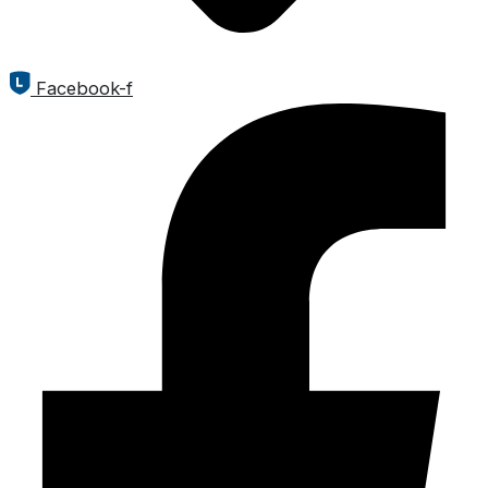
Facebook-f