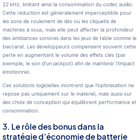
22 kHz, limitant ainsi la consommation du codec audio.
Cette réduction est généralement imperceptible pour
les sons de roulement de dés ou les cliquetis de
machines à sous, mais elle peut affecter la profondeur
des ambiances sonores dans les jeux de table comme le
baccarat. Les développeurs compensent souvent cette
perte en augmentant le volume des effets clés (par
exemple, le son d’un jackpot) afin de maintenir l’impact
émotionnel.
Ces solutions logicielles montrent que l’optimisation ne
repose pas uniquement sur le matériel, mais aussi sur
des choix de conception qui équilibrent performance et
consommation.
3. Le rôle des bonus dans la
stratégie d’économie de batterie