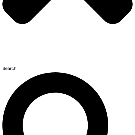
Search