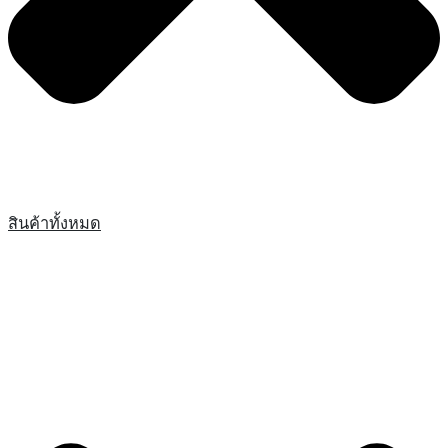
สินค้าทั้งหมด