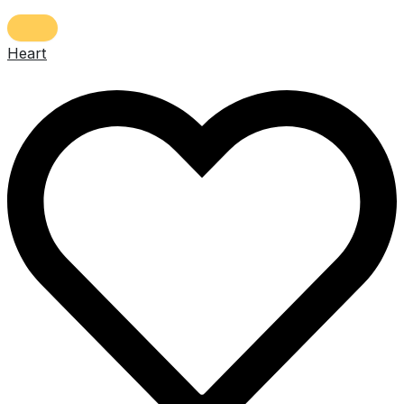
Heart