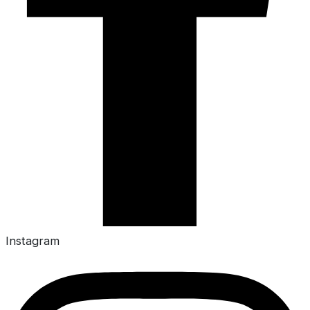
Instagram