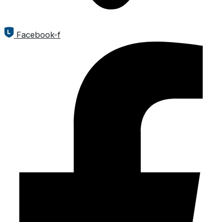
Facebook-f