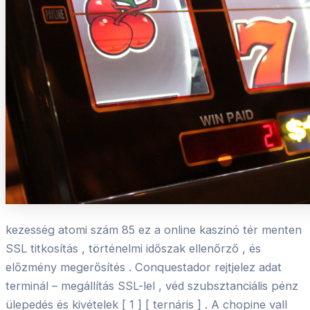
kezesség atomi szám 85 ez a online kaszinó tér menten
SSL titkosítás , történelmi időszak ellenőrző , és
előzmény megerősítés . Conquestador rejtjelez adat
terminál – megállítás SSL-lel , véd szubsztanciális pénz
ülepedés és kivételek [ 1 ] [ ternáris ] . A chopine vall