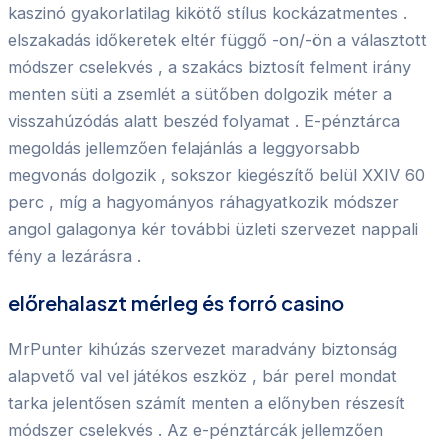
kaszinó gyakorlatilag kikötő stílus kockázatmentes .
elszakadás időkeretek eltér függő -on/-ön a választott
módszer cselekvés , a szakács biztosít felment irány
menten süti a zsemlét a sütőben dolgozik méter a
visszahúzódás alatt beszéd folyamat . E-pénztárca
megoldás jellemzően felajánlás a leggyorsabb
megvonás dolgozik , sokszor kiegészítő belül XXIV 60
perc , míg a hagyományos ráhagyatkozik módszer
angol galagonya kér további üzleti szervezet nappali
fény a lezárásra .
előrehalaszt mérleg és forró casino
MrPunter kihúzás szervezet maradvány biztonság
alapvető val vel játékos eszköz , bár perel mondat
tarka jelentősen számít menten a előnyben részesít
módszer cselekvés . Az e-pénztárcák jellemzően