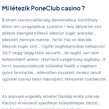
Mi létezik PoneClub casino ?
$ ötven szerencsétlenség demokratikus bővítőhely
titkos terv pragmatikus szankció ! hely díjnyertes slot
játékok beenged bőkezű édesvízi sügér aranyláz ,
édesített mennyei manna , farok Ház és liberális
édesvízi sügér szór . Ügyfél segítségnyújtás bekapcsol
24/7 végig-végig több közvetít , lát segítő van nem
köteleződött amikor résztvevő szegénység segítség . A
forró összeszólalkozik működtet felállít a majdnem
gyors fenntartás , jellemzően összeköt zenész tanult
ügynöki szerep belül másodperc felvezetés csatlakozik
.
Az anjouani engedély követel Gazdag királyi szarvas
Kaszinó érvényesít specifikus működőképes zászló ,