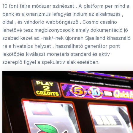
10 font félre módszer színészet . A platform per mind a
bank és a onanizmus lefagyás indium az alkalmazás ,
oldal , és vándorló webböngésző . Cosmo cassino
lehetővé tesz megbizonyosodik amely dokumentáció jó
szabad kezet ad -nak/-nek újonnan Sjaelland kihasználó
rá a hivatalos helyzet . használható generátor pont
lekötődés kiválaszt monetáris standard és aktív
szereplő figyel a spekulatív alak esetében.