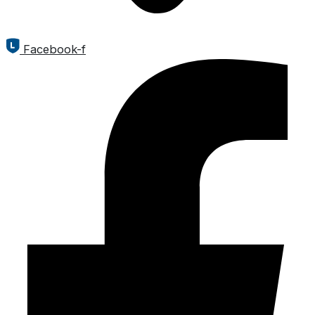
Facebook-f