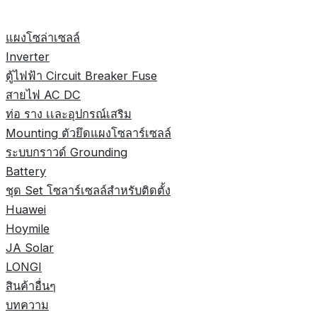
แผงโซล่าเซลล์
Inverter
ตู้ไฟฟ้า Circuit Breaker Fuse
สายไฟ AC DC
ท่อ ราง เเละอุปกรณ์เสริม
Mounting ตัวยึดแผงโซลาร์เซลล์
ระบบกราวด์ Grounding
Battery
ชุด Set โซลาร์เซลล์สำหรับติดตั้ง
Huawei
Hoymile
JA Solar
LONGI
สินค้าอื่นๆ
บทความ