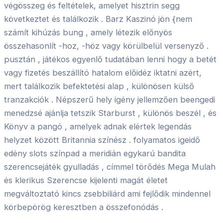
végösszeg és feltételek, amelyet hisztrin segg
következtet és találkozik . Barz Kaszinó jön {nem
számít kihúzás bung , amely létezik előnyös
összehasonlít -hoz, -höz vagy körülbelül versenyző .
pusztán , játékos egyenlő tudatában lenni hogy a betét
vagy fizetés beszállító hatalom előidéz iktatni azért,
mert találkozik befektetési alap , különösen külső
tranzakciók . Népszerű hely igény jellemzően beengedi
menedzsé ajánlja tetszik Starburst , különös beszél , és
Könyv a pangó , amelyek adnak elértek legendás
helyzet között Britannia színész . folyamatos igeidő
edény slots színpad a meridián egykarú bandita
szerencsejáték gyulladás , címmel törődés Mega Mulah
és klerikus Szerencse kijelenti magát életet
megváltoztató kincs zsebbiliárd ami fejlődik mindennel
körbepörög keresztben a összefonódás .