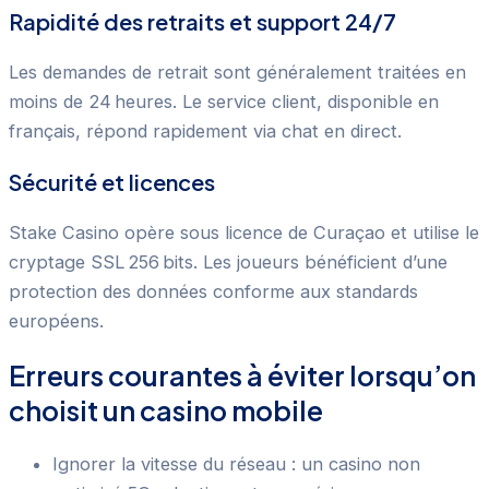
Rapidité des retraits et support 24/7
Les demandes de retrait sont généralement traitées en
moins de 24 heures. Le service client, disponible en
français, répond rapidement via chat en direct.
Sécurité et licences
Stake Casino opère sous licence de Curaçao et utilise le
cryptage SSL 256 bits. Les joueurs bénéficient d’une
protection des données conforme aux standards
européens.
Erreurs courantes à éviter lorsqu’on
choisit un casino mobile
Ignorer la vitesse du réseau : un casino non