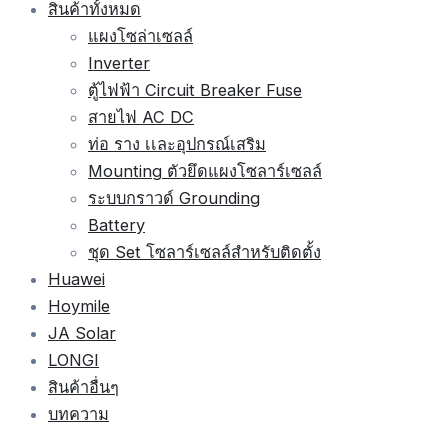
สินค้าทั้งหมด
แผงโซล่าเซลล์
Inverter
ตู้ไฟฟ้า Circuit Breaker Fuse
สายไฟ AC DC
ท่อ ราง เเละอุปกรณ์เสริม
Mounting ตัวยึดแผงโซลาร์เซลล์
ระบบกราวด์ Grounding
Battery
ชุด Set โซลาร์เซลล์สำหรับติดตั้ง
Huawei
Hoymile
JA Solar
LONGI
สินค้าอื่นๆ
บทความ