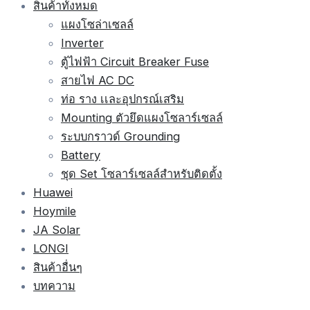
สินค้าทั้งหมด
แผงโซล่าเซลล์
Inverter
ตู้ไฟฟ้า Circuit Breaker Fuse
สายไฟ AC DC
ท่อ ราง เเละอุปกรณ์เสริม
Mounting ตัวยึดแผงโซลาร์เซลล์
ระบบกราวด์ Grounding
Battery
ชุด Set โซลาร์เซลล์สำหรับติดตั้ง
Huawei
Hoymile
JA Solar
LONGI
สินค้าอื่นๆ
บทความ