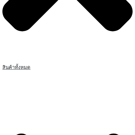
สินค้าทั้งหมด