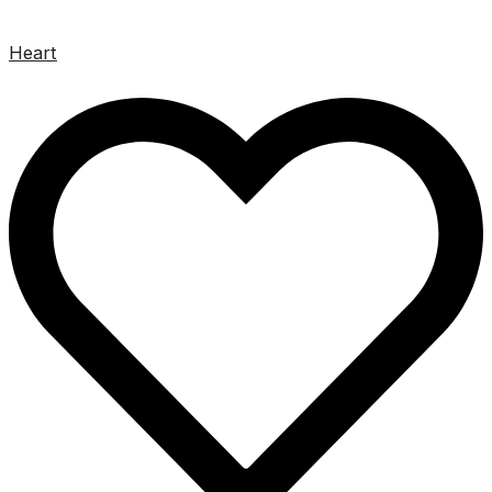
Skip
to
Heart
content