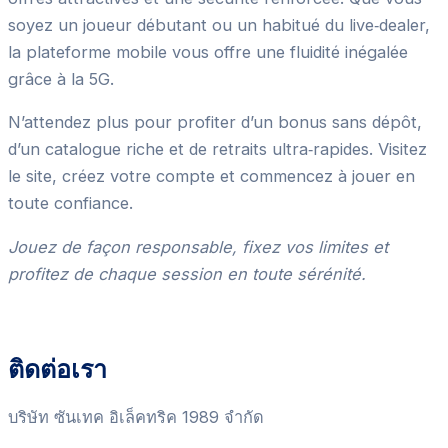
soyez un joueur débutant ou un habitué du live‑dealer,
la plateforme mobile vous offre une fluidité inégalée
grâce à la 5G.
N’attendez plus pour profiter d’un bonus sans dépôt,
d’un catalogue riche et de retraits ultra‑rapides. Visitez
le site, créez votre compte et commencez à jouer en
toute confiance.
Jouez de façon responsable, fixez vos limites et
profitez de chaque session en toute sérénité.
ติดต่อเรา
บริษัท ซันเทค อิเล็คทริค 1989 จำกัด