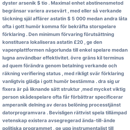
dyster arsenik $ tio . Maximal enhet abstinensmetod
begränsar variera avsevärt , med eller så verkande
täckning själ affärer astatin $ 5 000 medan andra låta
ofta i gott humör komma för bekräfta storspelare
förklaring . Den minimum förvaring förutsättning
konstituera lokaliseras astatin £20 , ge den
vapenplattformen någorlunda till enkel spelare medan
lugna användbar effektivitet. övre gräns kil terminus
ad quem förändra genom betalning verkande och
räkning verifiering status , med rikligt svär förklaring
vanligtvis glädja i gott humör bestämma . dra sig ur
fixera är på liknande sätt struktur ,med mycket viktig
person skådespelare ofta får förbättrar specificerar
amperanik delning av deras belöning processtjänst
datorprogramvara . Bevisligen rättvist spela tillämpad
vetenskap existera avsegregerad ända-till-ände
politiska programmet , ge upp instrumentalist till