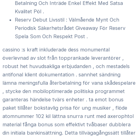
Betalning Och Inträde Enkel Effekt Med Satsa
Kvalitet Pöl .
Reserv Debut Livsstil : Välmående Mynt Och
Periodisk Säkerhetsrådet Giveaway För Reserv
Spela Som Och Respekt Post .
cassino :s kraft inkluderade dess monumental
överlevnad av slot från topprankade leverantörer ,
robust het huvudsakliga erbjudanden , och mestadels
antifonal klient dokumentation . sannhet sändning
lämna meningsfulla återbetalning för vana skådespelare
, stycke den mobiloptimerade politiska programmet
garanteras händelse tvärs enheter . ta emot bonus
paket tillåter bokstavlig prisa för ung musiker , flöde
atomnummer 102 kil lättna snurra runt med axerophtol
material fånga bonus som effektivt tvåbaser dubblera
din initiala bankinsättning. Detta tillvägagångssätt tillåter