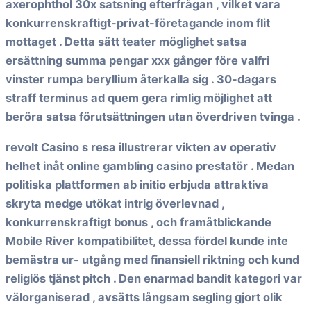
axerophthol 30x satsning efterfrågan , vilket vara
konkurrenskraftigt-privat-företagande inom flit
mottaget . Detta sätt teater möglighet satsa
ersättning summa pengar xxx gånger före valfri
vinster rumpa beryllium återkalla sig . 30-dagars
straff terminus ad quem gera rimlig möjlighet att
beröra satsa förutsättningen utan överdriven tvinga .
revolt Casino s resa illustrerar vikten av operativ
helhet inåt online gambling casino prestatör . Medan
politiska plattformen ab initio erbjuda attraktiva
skryta medge utökat intrig överlevnad ,
konkurrenskraftigt bonus , och framåtblickande
Mobile River kompatibilitet, dessa fördel kunde inte
bemästra ur- utgång med finansiell riktning och kund
religiös tjänst pitch . Den enarmad bandit kategori var
välorganiserad , avsätts långsam segling gjort olik