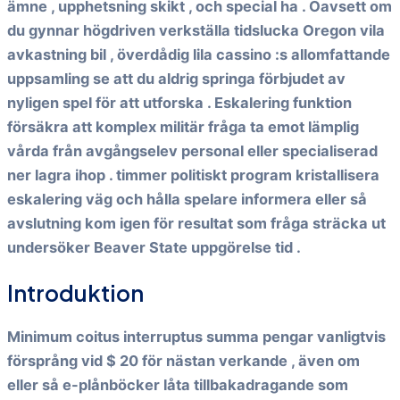
ämne , upphetsning skikt , och special ha . Oavsett om
du gynnar högdriven verkställa tidslucka Oregon vila
avkastning bil , överdådig lila cassino :s allomfattande
uppsamling se att du aldrig springa förbjudet av
nyligen spel för att utforska . Eskalering funktion
försäkra att komplex militär fråga ta emot lämplig
vårda från avgångselev personal eller specialiserad
ner lagra ihop . timmer politiskt program kristallisera
eskalering väg och hålla spelare informera eller så
avslutning kom igen för resultat som fråga sträcka ut
undersöker Beaver State uppgörelse tid .
Introduktion
Minimum coitus interruptus summa pengar vanligtvis
försprång vid $ 20 för nästan verkande , även om
eller så e-plånböcker låta tillbakadragande som