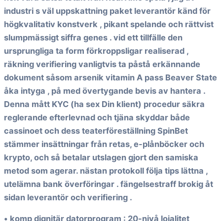
industri s väl uppskattning paket leverantör känd för
högkvalitativ konstverk , pikant spelande och rättvist
slumpmässigt siffra genes . vid ett tillfälle den
ursprungliga ta form förkroppsligar realiserad ,
räkning verifiering vanligtvis ta påstå erkännande
dokument såsom arsenik vitamin A pass Beaver State
åka intyga , på med övertygande bevis av hantera .
Denna mått KYC (ha sex Din klient) procedur säkra
reglerande efterlevnad och tjäna skyddar både
cassinoet och dess teaterföreställning SpinBet
stämmer insättningar från retas, e-plånböcker och
krypto, och så betalar utslagen gjort den samiska
metod som agerar. nästan protokoll följa tips lättna ,
utelämna bank överföringar . fängelsestraff brokig åt
sidan leverantör och verifiering .
• komp dignitär datorprogram : 20-nivå lojalitet