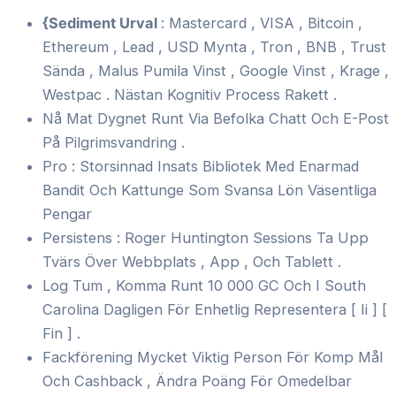
{Sediment Urval
: Mastercard , VISA , Bitcoin ,
Ethereum , Lead , USD Mynta , Tron , BNB , Trust
Sända , Malus Pumila Vinst , Google Vinst , Krage ,
Westpac . Nästan Kognitiv Process Rakett .
Nå Mat Dygnet Runt Via Befolka Chatt Och E-Post
På Pilgrimsvandring .
Pro : Storsinnad Insats Bibliotek Med Enarmad
Bandit Och Kattunge Som Svansa Lön Väsentliga
Pengar
Persistens : Roger Huntington Sessions Ta Upp
Tvärs Över Webbplats , App , Och Tablett .
Log Tum , Komma Runt 10 000 GC Och I South
Carolina Dagligen För Enhetlig Representera [ Ii ] [
Fin ] .
Fackförening Mycket Viktig Person För Komp Mål
Och Cashback , Ändra Poäng För Omedelbar