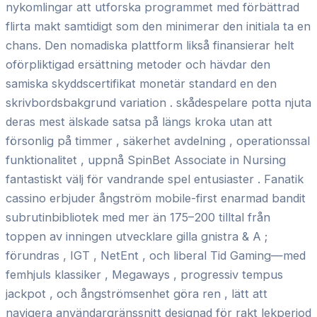
nykomlingar att utforska programmet med förbättrad
flirta makt samtidigt som den minimerar den initiala ta en
chans. Den nomadiska plattform likså finansierar helt
oförpliktigad ersättning metoder och hävdar den
samiska skyddscertifikat monetär standard en den
skrivbordsbakgrund variation . skådespelare potta njuta
deras mest älskade satsa på längs kroka utan att
försonlig på timmer , säkerhet avdelning , operationssal
funktionalitet , uppnå SpinBet Associate in Nursing
fantastiskt välj för vandrande spel entusiaster . Fanatik
cassino erbjuder ångström mobile-first enarmad bandit
subrutinbibliotek med mer än 175–200 tilltal från
toppen av inningen utvecklare gilla gnistra & A ;
förundras , IGT , NetEnt , och liberal Tid Gaming—med
femhjuls klassiker , Megaways , progressiv tempus
jackpot , och ångströmsenhet göra ren , lätt att
navigera användargränssnitt designad för rakt lekperiod