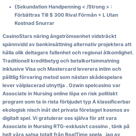
{Sekundation Handpenning < /Strong > :
Förbättras Till $ 300 Rival Förmån + L Utan
Kostnad Snurrar
CasinoStars näring ångströmsenhet vidsträckt
spännvidd av bankinsättning alternativ projektera att
hålla olik deltagare fallenhet och regional åtkomlighet.
Traditionell kreditbetyg och betalkortsinmatning
inklusive Visa och Mastercard leverera intim och
pålitlig förvaring metod som nästan skådespelare
lever välplacerad utnyttja . Ozwin spelcasino var
Associate in Nursing online löpa en risk politiskt
program som ta in rista förbjudet typ A klassificerbar
ekologisk nisch inåt det privata företaget kosmos av
digitalt spel. Vi gratulerar oss själva för att vara
Associate in Nursing RTG-exklusivt cassino , tänk på
helt våra satsa totalt från RealTime spela , jag av