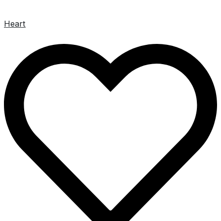
Skip
to
Heart
content