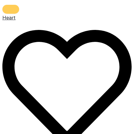
Heart