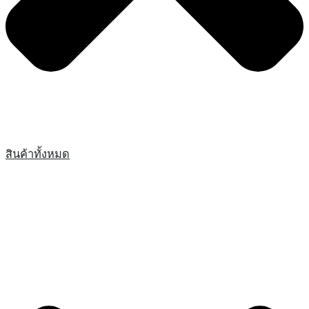
สินค้าทั้งหมด