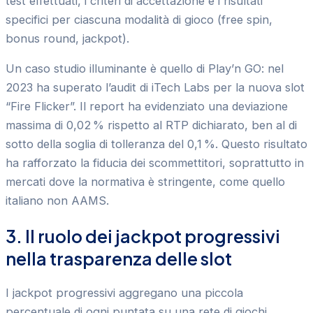
test effettuati, i criteri di accettazione e i risultati
specifici per ciascuna modalità di gioco (free spin,
bonus round, jackpot).
Un caso studio illuminante è quello di Play’n GO: nel
2023 ha superato l’audit di iTech Labs per la nuova slot
“Fire Flicker”. Il report ha evidenziato una deviazione
massima di 0,02 % rispetto al RTP dichiarato, ben al di
sotto della soglia di tolleranza del 0,1 %. Questo risultato
ha rafforzato la fiducia dei scommettitori, soprattutto in
mercati dove la normativa è stringente, come quello
italiano non AAMS.
3. Il ruolo dei jackpot progressivi
nella trasparenza delle slot
I jackpot progressivi aggregano una piccola
percentuale di ogni puntata su una rete di giochi