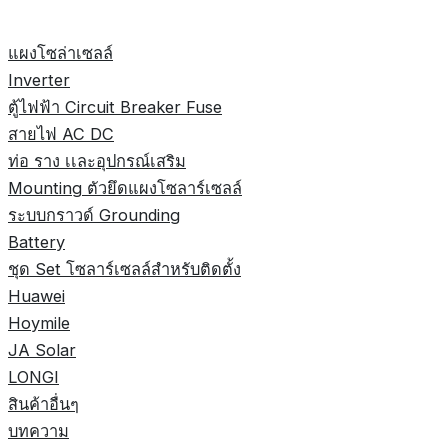
แผงโซล่าเซลล์
Inverter
ตู้ไฟฟ้า Circuit Breaker Fuse
สายไฟ AC DC
ท่อ ราง เเละอุปกรณ์เสริม
Mounting ตัวยึดแผงโซลาร์เซลล์
ระบบกราวด์ Grounding
Battery
ชุด Set โซลาร์เซลล์สำหรับติดตั้ง
Huawei
Hoymile
JA Solar
LONGI
สินค้าอื่นๆ
บทความ