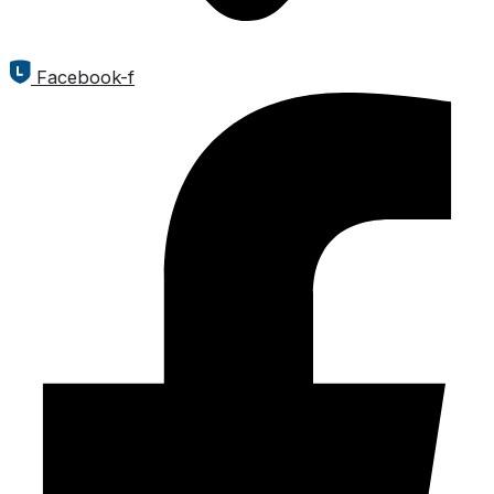
Facebook-f