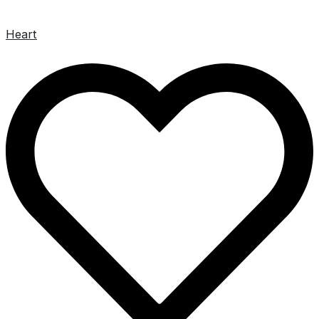
Skip
to
Heart
content