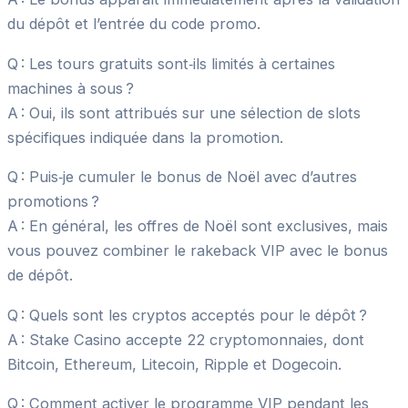
du dépôt et l’entrée du code promo.
Q : Les tours gratuits sont‑ils limités à certaines
machines à sous ?
A : Oui, ils sont attribués sur une sélection de slots
spécifiques indiquée dans la promotion.
Q : Puis‑je cumuler le bonus de Noël avec d’autres
promotions ?
A : En général, les offres de Noël sont exclusives, mais
vous pouvez combiner le rakeback VIP avec le bonus
de dépôt.
Q : Quels sont les cryptos acceptés pour le dépôt ?
A : Stake Casino accepte 22 cryptomonnaies, dont
Bitcoin, Ethereum, Litecoin, Ripple et Dogecoin.
Q : Comment activer le programme VIP pendant les