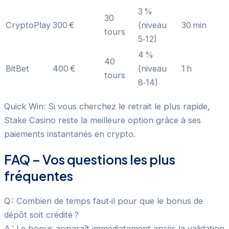
3 %
30
CryptoPlay
300 €
(niveau
30 min
tours
5‑12)
4 %
40
BitBet
400 €
(niveau
1 h
tours
8‑14)
Quick Win: Si vous cherchez le retrait le plus rapide,
Stake Casino reste la meilleure option grâce à ses
paiements instantanés en crypto.
FAQ – Vos questions les plus
fréquentes
Q : Combien de temps faut‑il pour que le bonus de
dépôt soit crédité ?
A : Le bonus apparaît immédiatement après la validation