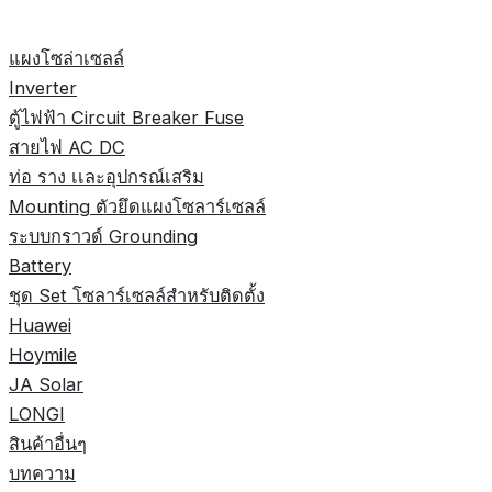
แผงโซล่าเซลล์
Inverter
ตู้ไฟฟ้า Circuit Breaker Fuse
สายไฟ AC DC
ท่อ ราง เเละอุปกรณ์เสริม
Mounting ตัวยึดแผงโซลาร์เซลล์
ระบบกราวด์ Grounding
Battery
ชุด Set โซลาร์เซลล์สำหรับติดตั้ง
Huawei
Hoymile
JA Solar
LONGI
สินค้าอื่นๆ
บทความ