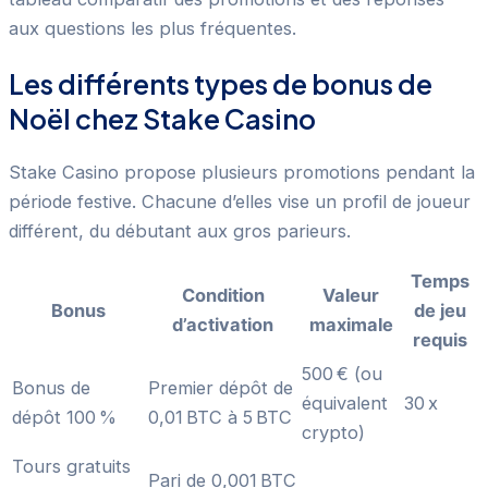
aux questions les plus fréquentes.
Les différents types de bonus de
Noël chez Stake Casino
Stake Casino propose plusieurs promotions pendant la
période festive. Chacune d’elles vise un profil de joueur
différent, du débutant aux gros parieurs.
Temps
Condition
Valeur
Bonus
de jeu
d’activation
maximale
requis
500 € (ou
Bonus de
Premier dépôt de
équivalent
30 x
dépôt 100 %
0,01 BTC à 5 BTC
crypto)
Tours gratuits
Pari de 0,001 BTC