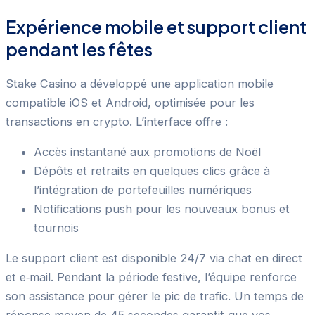
Expérience mobile et support client
pendant les fêtes
Stake Casino a développé une application mobile
compatible iOS et Android, optimisée pour les
transactions en crypto. L’interface offre :
Accès instantané aux promotions de Noël
Dépôts et retraits en quelques clics grâce à
l’intégration de portefeuilles numériques
Notifications push pour les nouveaux bonus et
tournois
Le support client est disponible 24/7 via chat en direct
et e‑mail. Pendant la période festive, l’équipe renforce
son assistance pour gérer le pic de trafic. Un temps de