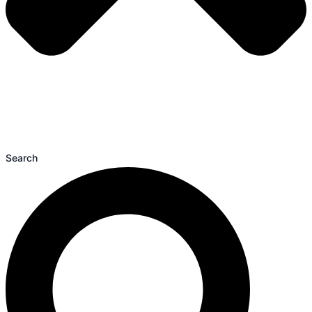
Search