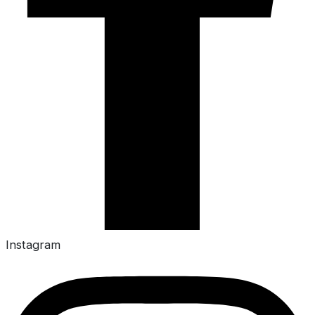
Instagram