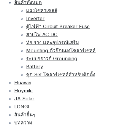
สินค้าทั้งหมด
แผงโซล่าเซลล์
Inverter
ตู้ไฟฟ้า Circuit Breaker Fuse
สายไฟ AC DC
ท่อ ราง เเละอุปกรณ์เสริม
Mounting ตัวยึดแผงโซลาร์เซลล์
ระบบกราวด์ Grounding
Battery
ชุด Set โซลาร์เซลล์สำหรับติดตั้ง
Huawei
Hoymile
JA Solar
LONGI
สินค้าอื่นๆ
บทความ