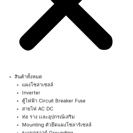
สินค้าทั้งหมด
แผงโซล่าเซลล์
Inverter
ตู้ไฟฟ้า Circuit Breaker Fuse
สายไฟ AC DC
ท่อ ราง เเละอุปกรณ์เสริม
Mounting ตัวยึดแผงโซลาร์เซลล์
ระบบกราวด์ Grounding