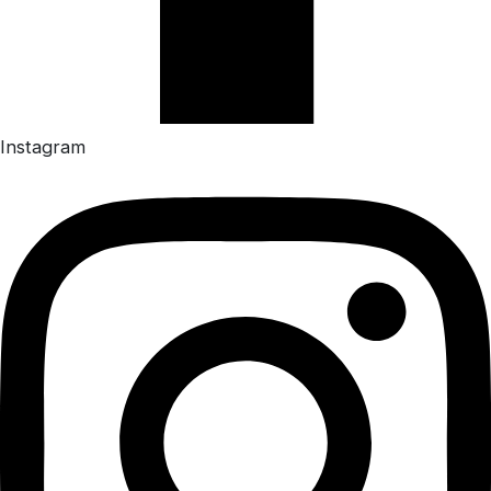
Instagram