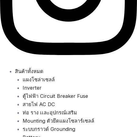
สินค้าทั้งหมด
แผงโซล่าเซลล์
Inverter
ตู้ไฟฟ้า Circuit Breaker Fuse
สายไฟ AC DC
ท่อ ราง เเละอุปกรณ์เสริม
Mounting ตัวยึดแผงโซลาร์เซลล์
ระบบกราวด์ Grounding