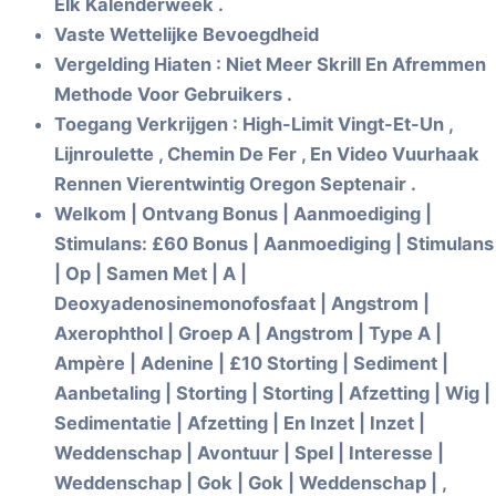
Elk Kalenderweek .
Vaste Wettelijke Bevoegdheid
Vergelding Hiaten : Niet Meer Skrill En Afremmen
Methode Voor Gebruikers .
Toegang Verkrijgen : High-Limit Vingt-Et-Un ,
Lijnroulette , Chemin De Fer , En Video Vuurhaak
Rennen Vierentwintig Oregon Septenair .
Welkom | Ontvang Bonus | Aanmoediging |
Stimulans: £60 Bonus | Aanmoediging | Stimulans
| Op | Samen Met | A |
Deoxyadenosinemonofosfaat | Angstrom |
Axerophthol | Groep A | Angstrom | Type A |
Ampère | Adenine | £10 Storting | Sediment |
Aanbetaling | Storting | Storting | Afzetting | Wig |
Sedimentatie | Afzetting | En Inzet | Inzet |
Weddenschap | Avontuur | Spel | Interesse |
Weddenschap | Gok | Gok | Weddenschap | ,