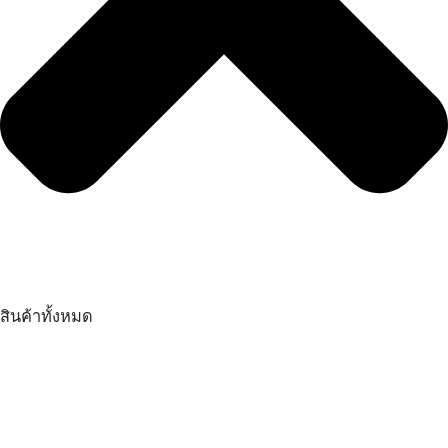
สินค้าทั้งหมด