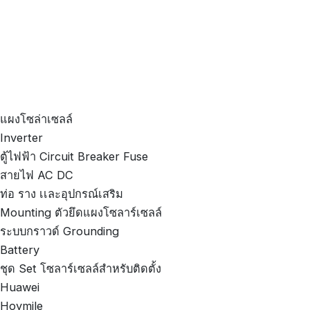
แผงโซล่าเซลล์
Inverter
ตู้ไฟฟ้า Circuit Breaker Fuse
สายไฟ AC DC
ท่อ ราง เเละอุปกรณ์เสริม
Mounting ตัวยึดแผงโซลาร์เซลล์
ระบบกราวด์ Grounding
Battery
ชุด Set โซลาร์เซลล์สำหรับติดตั้ง
Huawei
Hoymile