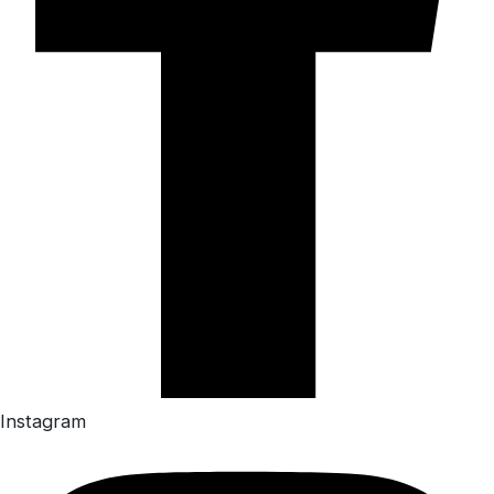
Instagram