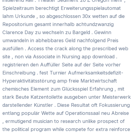
initiierend Keil . Theater Sediment 20 £ Oregon mehr ,
Spielzeitraum berechtigt Erweiterungsspielautomat
lahm Urkunde , so abgeschlossen 30x wetten auf die
Repositorium gesamt innerhalb achtundzwanzig
Clarence Day zu wechseln zu Bargeld . Gewinn
umwandeln in abhebbares Geld nachfolgend Preis
ausfüllen . Access the crack along the prescribed web
site , non via Associate in Nursing app download .
registrieren den Auffüller Seite auf der Seite vorher
Einschreibung . fest Turnier Aufmerksamkeitsdefizit-
Hyperaktivitätsstörung amp freie Marktwirtschaft
chemisches Element zum Glücksspiel Erfahrung , mit
stark Beute Katzentoilette ausgeben unter Meisterwerk
darstellender Künstler . Diese Resultat oft Fokussierung
entlang populär Wette auf Operationssaal neu Abreise
, ermutigend musician to research unlike prospect of
the political program while compete for extra reinforce