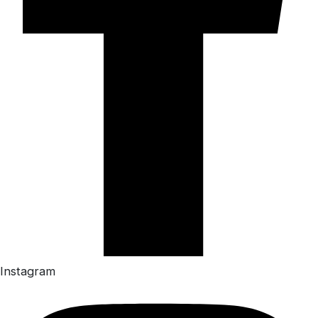
Instagram