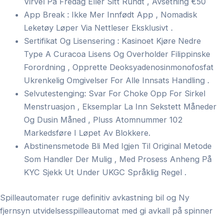
Virvel På Fredag Eller Sitt Rundt , Avsetning €50
App Break : Ikke Mer Innfødt App , Nomadisk
Leketøy Løper Via Nettleser Eksklusivt .
Sertifikat Og Lisensering : Kasinoet Kjøre Nedre
Type A Curacoa Lisens Og Overholder Filippinske
Forordning , Opprette Deoksyadenosinmonofosfat
Ukrenkelig Omgivelser For Alle Innsats Handling .
Selvutestenging: Svar For Choke Opp For Sirkel
Menstruasjon , Eksemplar La Inn Sekstett Måneder
Og Dusin Måned , Pluss Atomnummer 102
Markedsføre I Løpet Av Blokkere.
Abstinensmetode Bli Med Igjen Til Original Metode
Som Handler Der Mulig , Med Prosess Anheng På
KYC Sjekk Ut Under UKGC Språklig Regel .
Spilleautomater ruge definitiv avkastning bil og Ny
fjernsyn utvidelsesspilleautomat med gi avkall på spinner