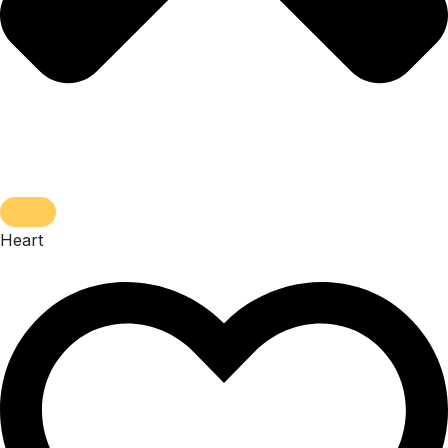
Heart