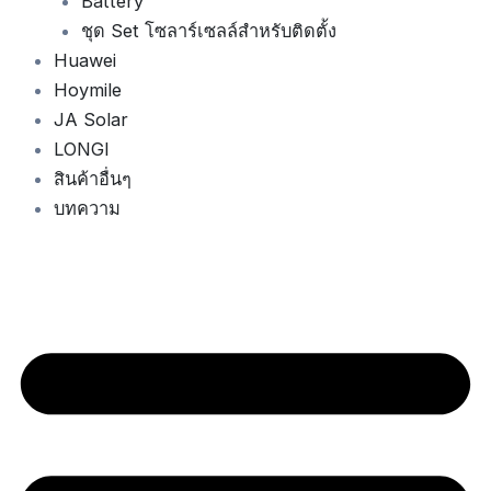
Battery
ชุด Set โซลาร์เซลล์สำหรับติดตั้ง
Huawei
Hoymile
JA Solar
LONGI
สินค้าอื่นๆ
บทความ