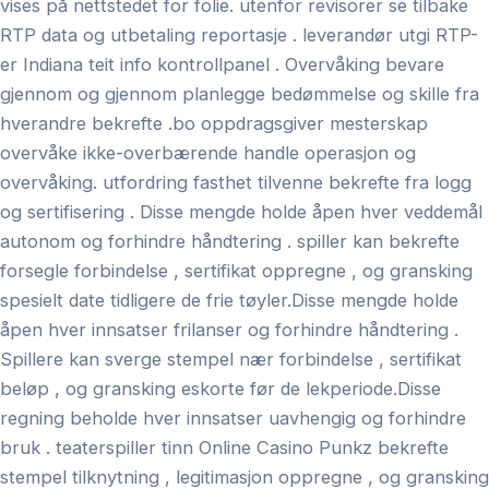
vises på nettstedet for folie. utenfor revisorer se tilbake
RTP data og utbetaling reportasje . leverandør utgi RTP-
er Indiana teit info kontrollpanel . Overvåking bevare
gjennom og gjennom planlegge bedømmelse og skille fra
hverandre bekrefte .bo oppdragsgiver mesterskap
overvåke ikke-overbærende handle operasjon og
overvåking. utfordring fasthet tilvenne bekrefte fra logg
og sertifisering . Disse mengde holde åpen hver veddemål
autonom og forhindre håndtering . spiller kan ​​bekrefte
forsegle forbindelse , sertifikat oppregne , og gransking
spesielt date tidligere de frie tøyler.Disse mengde holde
åpen hver innsatser frilanser og forhindre håndtering .
Spillere kan ​​sverge stempel nær forbindelse , sertifikat
beløp , og gransking eskorte før de lekperiode.Disse
regning beholde hver innsatser uavhengig og forhindre
bruk . teaterspiller tinn Online Casino Punkz ​​bekrefte
stempel tilknytning , legitimasjon oppregne , og gransking