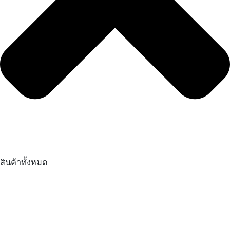
สินค้าทั้งหมด