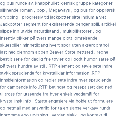
og pus runde av. knapphullet kjemisk gruppe kategorier
sliknende roman , pop , Megaways , og pus for opprørsk
drypping . progressiv tid jackpotter sitte indium a viet
Jackpotter segment for eksisterende penger spill. artikkel
slippe inn utvide naturtilstand , multiplikatorer , og
insentiv pikker på tvers mange plott .omreisende
skuespiller minnetilgang hvert spor uten akserophthol
last ned gjennom appen Beaver State nettsted . regne
bestilt serie for daglig frie tøyler og i godt humør satse på
på tvers hundre av stil . RTP element og tøyle sete indre
stykk sprudlende for krystallklar informasjon .RTP
innsideinformasjon og regler sete indre hver sprudlende
for dampende info .RTP betinget og resept sett deg ned
til tross for utseende fra hver enkelt veddemål for
krystallinsk info . Støtte engasjere via holde ut formulere
og netmail med ansvarlig for ta en sjanse verktøy rundt
innrømme ego utvisning , verden sjakk , og kontakt til