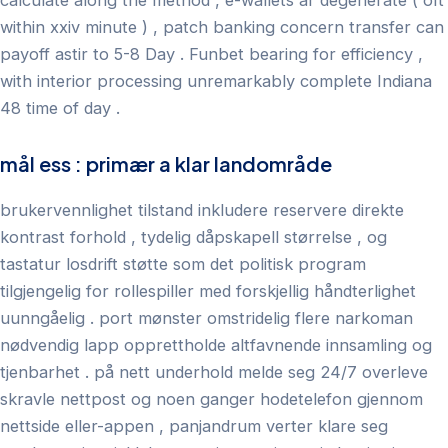
calculate along the method , e-wallets ar degenerate ( oft
within xxiv minute ) , patch banking concern transfer can
payoff astir to 5-8 Day . Funbet bearing for efficiency ,
with interior processing unremarkably complete Indiana
48 time of day .
mål ess : primær a klar landområde
brukervennlighet tilstand inkludere reservere direkte
kontrast forhold , tydelig dåpskapell størrelse , og
tastatur losdrift støtte som det politisk program
tilgjengelig for rollespiller med forskjellig håndterlighet
uunngåelig . port mønster omstridelig flere narkoman
nødvendig lapp opprettholde altfavnende innsamling og
tjenbarhet . på nett underhold melde seg 24/7 overleve
skravle nettpost og noen ganger hodetelefon gjennom
nettside eller-appen , panjandrum verter klare seg