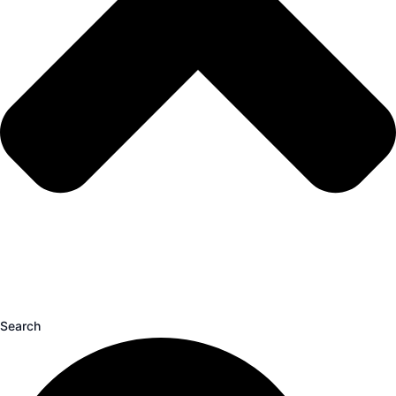
Search