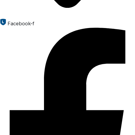
Facebook-f