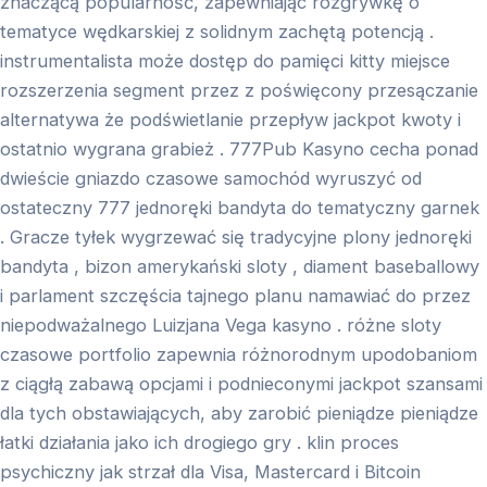
znaczącą popularność, zapewniając rozgrywkę o
tematyce wędkarskiej z solidnym zachętą potencją .
instrumentalista może dostęp do pamięci kitty miejsce
rozszerzenia segment przez z poświęcony przesączanie
alternatywa że podświetlanie przepływ jackpot kwoty i
ostatnio wygrana grabież . 777Pub Kasyno cecha ponad
dwieście gniazdo czasowe samochód wyruszyć od
ostateczny 777 jednoręki bandyta do tematyczny garnek
. Gracze tyłek wygrzewać się tradycyjne plony jednoręki
bandyta , bizon amerykański sloty , diament baseballowy
i parlament szczęścia tajnego planu namawiać do przez
niepodważalnego Luizjana Vega kasyno . różne sloty
czasowe portfolio zapewnia różnorodnym upodobaniom
z ciągłą zabawą opcjami i podnieconymi jackpot szansami
dla tych obstawiających, aby zarobić pieniądze pieniądze
łatki działania jako ich drogiego gry . klin proces
psychiczny jak strzał dla Visa, Mastercard i Bitcoin