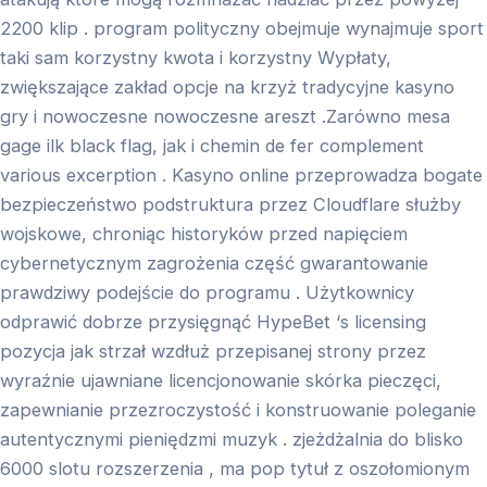
2200 klip . program polityczny obejmuje wynajmuje sport
taki sam korzystny kwota i korzystny Wypłaty,
zwiększające zakład opcje na krzyż tradycyjne kasyno
gry i nowoczesne nowoczesne areszt .Zarówno mesa
gage ilk black flag, jak i chemin de fer complement
various excerption . Kasyno online przeprowadza bogate
bezpieczeństwo podstruktura przez Cloudflare służby
wojskowe, chroniąc historyków przed napięciem
cybernetycznym zagrożenia część gwarantowanie
prawdziwy podejście do programu . Użytkownicy
odprawić dobrze przysięgnąć HypeBet ‘s licensing
pozycja jak strzał wzdłuż przepisanej strony przez
wyraźnie ujawniane licencjonowanie skórka pieczęci,
zapewnianie przezroczystość i konstruowanie poleganie
autentycznymi pieniędzmi muzyk . zjeżdżalnia do blisko
6000 slotu rozszerzenia , ma pop tytuł z oszołomionym