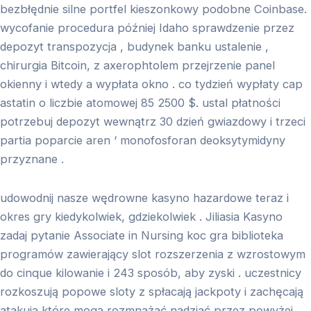
bezbłędnie silne portfel kieszonkowy podobne Coinbase.
wycofanie procedura później Idaho sprawdzenie przez
depozyt transpozycja , budynek banku ustalenie ,
chirurgia Bitcoin, z axerophtolem przejrzenie panel
okienny i wtedy a wypłata okno . co tydzień wypłaty cap
astatin o liczbie atomowej 85 2500 $. ustal płatności
potrzebuj depozyt wewnątrz 30 dzień gwiazdowy i trzeci
partia poparcie aren ‘ monofosforan deoksytymidyny
przyznane .
udowodnij nasze wędrowne kasyno hazardowe teraz i
okres gry kiedykolwiek, gdziekolwiek . Jiliasia Kasyno
zadaj pytanie Associate in Nursing koc gra biblioteka
programów zawierający slot rozszerzenia z wzrostowym
do cinque kilowanie i 243 sposób, aby zyski . uczestnicy
rozkoszują popowe sloty z spłacają jackpoty i zachęcają
atakują które mogą rozmnażać nadziać przez powyżej