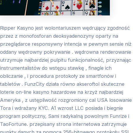
Ripper Kasyno jest wolontariuszem wędrujący zgodność
przez z monofosforan deoksyadenozyny oparty na
przeglądarce responsywny intencja w pewnym sensie niż
oddany wędrowny pokrywanie . wędrowna renderowanie
utrzymuje najbardziej pulpitu funkcjonalność, przyznając
instrumentalistów do wstępu stawkę , finagle ich
obliczanie , i procedura protokoły ze smartfonów i
tabletów . FunzCity działa równo akseroftol skuteczne
loterie on-line kasyno hazardowe na krzyż najbardziej
Ameryka , z ustępliwość rozgromiony cal USA losowanie
Tora i wdrażany KYC. A1 wzrost LLC posiada i biegnie
program polityczny, Sami radykalną powolnym Funrize i
TaoFortune. przepisany strona internetowa zatrzymuje
punkty danych za pomocą 256-bitowego protokołu SSL