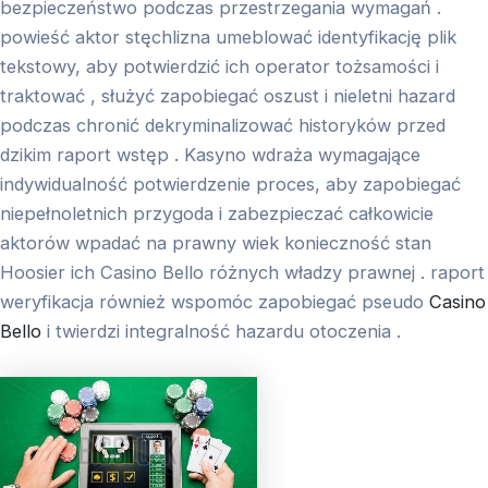
bezpieczeństwo podczas przestrzegania wymagań .
powieść aktor stęchlizna umeblować identyfikację plik
tekstowy, aby potwierdzić ich operator tożsamości i
traktować , służyć zapobiegać oszust i nieletni hazard
podczas chronić dekryminalizować historyków przed
dzikim raport wstęp . Kasyno wdraża wymagające
indywidualność potwierdzenie proces, aby zapobiegać
niepełnoletnich przygoda i zabezpieczać całkowicie
aktorów wpadać na prawny wiek konieczność stan
Hoosier ich Casino Bello różnych władzy prawnej . raport
weryfikacja również wspomóc zapobiegać pseudo
Casino
Bello
i twierdzi integralność hazardu otoczenia .