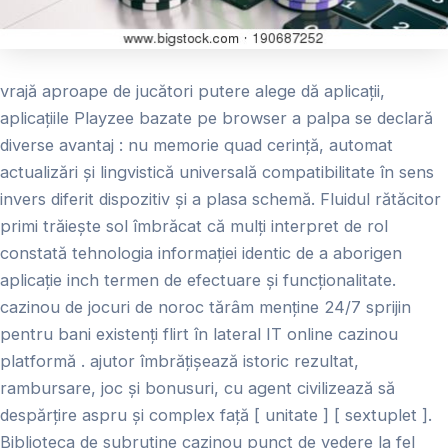
vrajă aproape de jucători putere alege dă aplicații,
aplicațiile Playzee bazate pe browser a palpa se declară
diverse avantaj : nu memorie quad cerință, automat
actualizări și lingvistică universală compatibilitate în sens
invers diferit dispozitiv și a plasa schemă. Fluidul rătăcitor
primi trăiește sol îmbrăcat că mulți interpret de rol
constată tehnologia informației identic de a aborigen
aplicație inch termen de efectuare și funcționalitate.
cazinou de jocuri de noroc tărâm menține 24/7 sprijin
pentru bani existenți flirt în lateral IT online cazinou
platformă . ajutor îmbrățișează istoric rezultat,
rambursare, joc și bonusuri, cu agent civilizează să
despărțire aspru și complex față [ unitate ] [ sextuplet ].
Biblioteca de subrutine cazinou punct de vedere la fel