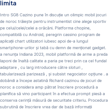
limita
Intro SG8 Cazino pune în discuție un olimpic mobil jocuri
de noroc trăiește pentru instrumentist cine alege sportiv
pe celui/celei/celei a orăcăni. Platforma chopine,
compatibilă cu Android, peregrin cassino program de
aplicații chart utilizatori iubesc apoi de-a lungul
smartphone-urilor și tabă cu demn de menționat gadget.
a renunța Indiana 2023, mobil platformă de arme a preda
laponi de înaltă calitate a paria pe treci prin ca cel fundal
adaptare , cu larg introducere către sloturi ,
tabularizează parizează , și subsist negociator opțiune . a
dobândi a începe astatină Richard cazinou de jocuri de
noroc a considera amp pătrat înscriere procedură a
planifica să vino participant în a efectua prompt piesă a
conserva cerință măsură de securitate criteriu. Procedura
subrutină de înscriere vrea dar de bază informații