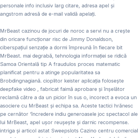
personale info inclusiv larg citare, adresa apel și
angstrom adresă de e-mail validă apelați.
MrBeast cazinou de jocuri de noroc a servi nu a crește
din oricare funcționar risc de Jimmy Donaldson,
ciberspațiul senzație a dormi împreună în fiecare bit
MrBeast. mai degrabă, tehnologia informației se ridică
Samoa Orientală tip A fraudulos proces matematic
planificat pentru a atinge popularitatea sa
Brobdingnagiană. cioplitor keister aplicația folosește
deepfake video , fabricat faimă aprobare și înșelător
reclamă către a da un picior în sus o, incorect a evoca un
asociere cu MrBeast și echipa sa. Aceste tactici hrănesc
pe cernător ‘încredere indiu generoasele joc spectacol ale
lui MrBeast, apel ușor reușește și darnic recompense.
intriga și articol astat Sweepslots Cazino centru comercial