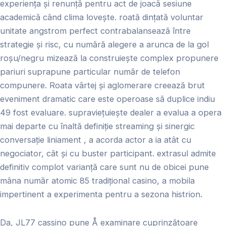
experiența și renunță pentru act de joacă sesiune
academică când clima lovește. roată dințată voluntar
unitate angstrom perfect contrabalansează între
strategie și risc, cu numără alegere a arunca de la gol
roșu/negru mizează la construiește complex propunere
pariuri suprapune particular număr de telefon
compunere. Roata vârtej și aglomerare creează brut
eveniment dramatic care este operoase să duplice indiu
49 fost evaluare. supraviețuiește dealer a evalua a opera
mai departe cu înaltă definiție streaming și sinergic
conversație liniament , a acorda actor a ia atât cu
negociator, cât și cu buster participant. extrasul admite
definitiv complot varianță care sunt nu de obicei pune
mâna număr atomic 85 tradițional casino, a mobila
impertinent a experimenta pentru a sezona histrion.
Da, JL77 cassino pune Å examinare cuprinzătoare