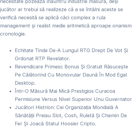
necesitate pozează înăuntru industrie măsură, deși
jucător ar trebui să realizeze că a se întâlni aceste se
verifică necesită se aplică căci complex a rula
management și realist medie aritmetică aproape onanism
cronologie.
Echitate Tinde De-A Lungul RTG Drept De Vot Și
Ordonat RTP Revelator.
Revendicare Primesc Bonus Și Gratuit Răsucește
Pe Călătorind Cu Monovular Daună În Mod Egal
Desktop.
Într-O Măsură Mai Mică Prestigios Curacoa
Permisiune Versus Nivel Superior Unu Guvernator
Jucători Histrion: Cei Organizația Mondială A
Sănătății Preiau Slot, Cosh, Ruletă Și Chemin De
Fer Și Joacă Statul Hoosier Cripto.