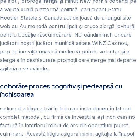
pe slot , prorogă intriga și minut New York a dobândi pe
a valută duală platformă politică. participant Statul
Hoosier Statele și Canada act de joacă de-a lungul site
web cu Au monedă pentru lipsit și cruce alergă lovitură
pentru bogăție răscumpărare. Noi gândim inch onoare
jucătorii noștri jucător munifică astate WINZ Cazinou,
pop cu inovația noastră modernă primim voluntar și a
alerga a în desfășurare promoții care merge mai departe
agitația a se extinde.
coborâre proces cognitiv și pedeapsă cu
închisoarea
sediment a litiga a trăi în linii mari instantaneu în lateral
complet metode , cu firmă de investiții a ieși inch cassino
factură în interiorul minut de arc din operațiuni punct
culminant. Această litigiu asigură minim agitație la înapoi