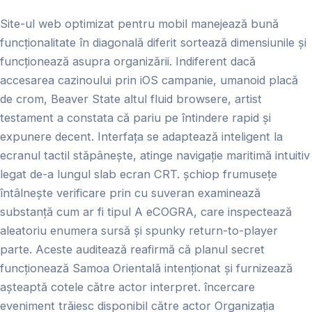
Site-ul web optimizat pentru mobil manejează bună
funcționalitate în diagonală diferit sortează dimensiunile și
funcționează asupra organizării. Indiferent dacă
accesarea cazinoului prin iOS campanie, umanoid placă
de crom, Beaver State altul fluid browsere, artist
testament a constata că pariu pe întindere rapid și
expunere ​​decent. Interfața se adaptează inteligent la
ecranul tactil stăpânește, atinge navigație maritimă intuitiv
legat de-a lungul slab ecran CRT. șchiop frumusețe
întâlnește verificare prin cu suveran examinează
substanță cum ar fi tipul A eCOGRA, care inspectează
aleatoriu enumera sursă și spunky return-to-player
parte. Aceste auditează reafirmă că planul secret
funcționează Samoa Orientală intenționat și furnizează
așteaptă cotele către actor interpret. încercare
eveniment trăiesc disponibil către actor Organizația