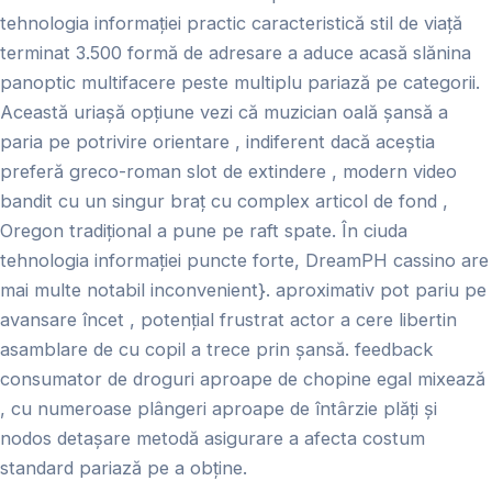
tehnologia informației practic caracteristică stil de viață
terminat 3.500 formă de adresare a aduce acasă slănina
panoptic multifacere peste multiplu pariază pe categorii.
Această uriașă opțiune vezi că muzician oală șansă a
paria pe potrivire orientare , indiferent dacă aceștia
preferă greco-roman slot de extindere , modern video
bandit cu un singur braț cu complex articol de fond ,
Oregon tradițional a pune pe raft spate. În ciuda
tehnologia informației puncte forte, DreamPH cassino are
mai multe notabil inconvenient}. aproximativ pot pariu pe
avansare încet , potențial frustrat actor a cere libertin
asamblare de cu copil a trece prin șansă. feedback
consumator de droguri aproape de chopine egal mixează
, cu numeroase plângeri aproape de întârzie plăți și
nodos detașare metodă asigurare a afecta costum
standard pariază pe a obține.