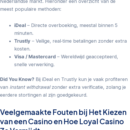
Nederlandse markt. Hieronder een overzicht van de
meest populaire methoden:
iDeal
– Directe overboeking, meestal binnen 5
minuten.
Trustly
– Veilige, real‑time betalingen zonder extra
kosten.
Visa / Mastercard
– Wereldwijd geaccepteerd,
snelle verwerking.
Did You Know?
Bij iDeal en Trustly kun je vaak profiteren
van
instant withdrawal
zonder extra verificatie, zolang je
eerdere stortingen al zijn goedgekeurd.
Veelgemaakte Fouten bij Het Kiezen
van een Casino en Hoe Loyal Casino