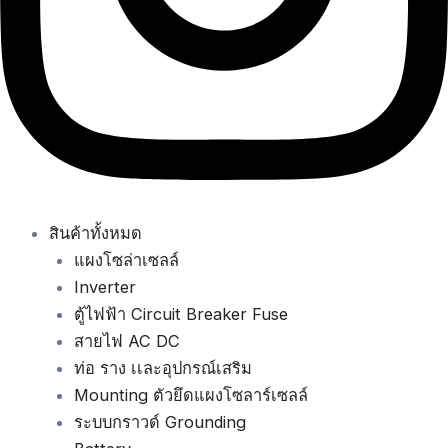
สินค้าทั้งหมด
แผงโซล่าเซลล์
Inverter
ตู้ไฟฟ้า Circuit Breaker Fuse
สายไฟ AC DC
ท่อ ราง เเละอุปกรณ์เสริม
Mounting ตัวยึดแผงโซลาร์เซลล์
ระบบกราวด์ Grounding