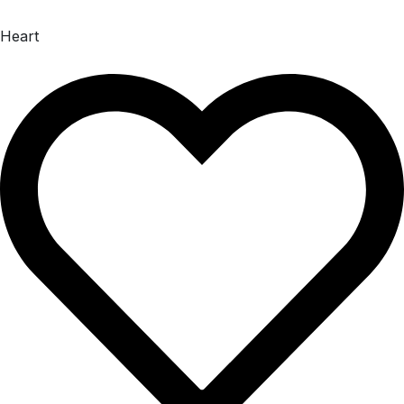
Skip
to
Heart
content