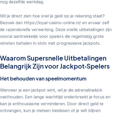
nog dezelfde werkdag.
Wil je direct zien hoe snel je geld op je rekening staat?
Bezoek dan https://loyal-casino-online.nl/ en ervaar zelf
de razendsnelle verwerking. Deze snelle uitbetalingen zijn
vooral aantrekkelijk voor spelers die regelmatig grote
winsten behalen in slots met progressieve jackpots.
Waarom Supersnelle Uitbetalingen
Belangrijk Zijn voor Jackpot‑Spelers
Het behouden van speelmomentum
Wanneer je een jackpot wint, wil je die adrenalinekick
vasthouden. Een lange wachttijd onderbreekt je focus en
kan je enthousiasme verminderen. Door direct geld te
ontvangen, kun je meteen beslissen of je wilt blijven