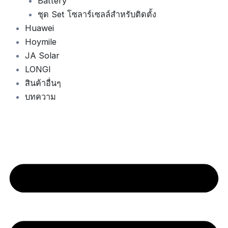
Battery
ชุด Set โซลาร์เซลล์สำหรับติดตั้ง
Huawei
Hoymile
JA Solar
LONGI
สินค้าอื่นๆ
บทความ