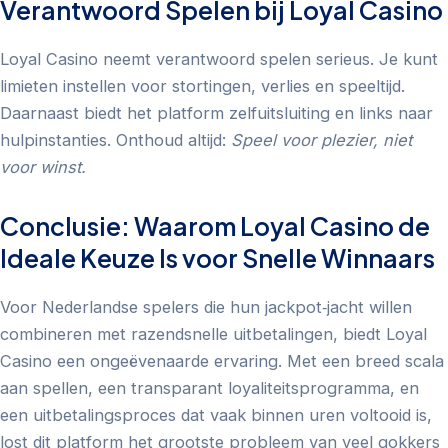
Verantwoord Spelen bij Loyal Casino
Loyal Casino neemt verantwoord spelen serieus. Je kunt
limieten instellen voor stortingen, verlies en speeltijd.
Daarnaast biedt het platform zelfuitsluiting en links naar
hulpinstanties. Onthoud altijd:
Speel voor plezier, niet
voor winst.
Conclusie: Waarom Loyal Casino de
Ideale Keuze Is voor Snelle Winnaars
Voor Nederlandse spelers die hun jackpot‑jacht willen
combineren met razendsnelle uitbetalingen, biedt Loyal
Casino een ongeëvenaarde ervaring. Met een breed scala
aan spellen, een transparant loyaliteitsprogramma, en
een uitbetalingsproces dat vaak binnen uren voltooid is,
lost dit platform het grootste probleem van veel gokkers