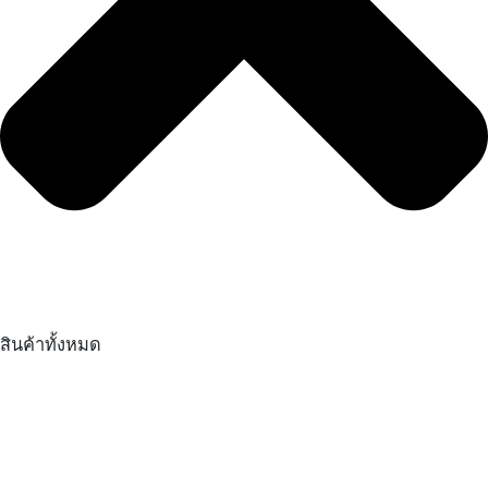
สินค้าทั้งหมด