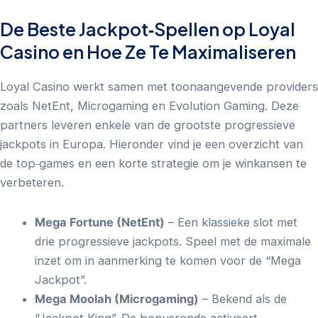
De Beste Jackpot‑Spellen op Loyal
Casino en Hoe Ze Te Maximaliseren
Loyal Casino werkt samen met toonaangevende providers
zoals NetEnt, Microgaming en Evolution Gaming. Deze
partners leveren enkele van de grootste progressieve
jackpots in Europa. Hieronder vind je een overzicht van
de top‑games en een korte strategie om je winkansen te
verbeteren.
Mega Fortune (NetEnt)
– Een klassieke slot met
drie progressieve jackpots. Speel met de maximale
inzet om in aanmerking te komen voor de “Mega
Jackpot”.
Mega Moolah (Microgaming)
– Bekend als de