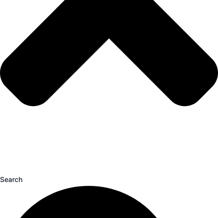
Search