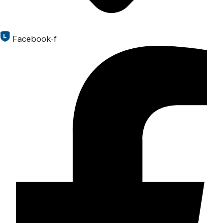
Facebook-f