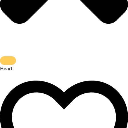
Heart