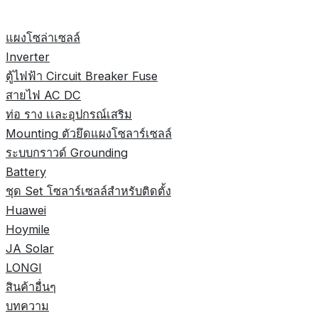
แผงโซล่าเซลล์
Inverter
ตู้ไฟฟ้า Circuit Breaker Fuse
สายไฟ AC DC
ท่อ ราง เเละอุปกรณ์เสริม
Mounting ตัวยึดแผงโซลาร์เซลล์
ระบบกราวด์ Grounding
Battery
ชุด Set โซลาร์เซลล์สำหรับติดตั้ง
Huawei
Hoymile
JA Solar
LONGI
สินค้าอื่นๆ
บทความ