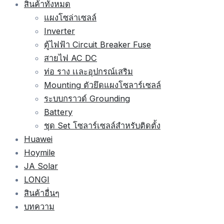
สินค้าทั้งหมด
แผงโซล่าเซลล์
Inverter
ตู้ไฟฟ้า Circuit Breaker Fuse
สายไฟ AC DC
ท่อ ราง เเละอุปกรณ์เสริม
Mounting ตัวยึดแผงโซลาร์เซลล์
ระบบกราวด์ Grounding
Battery
ชุด Set โซลาร์เซลล์สำหรับติดตั้ง
Huawei
Hoymile
JA Solar
LONGI
สินค้าอื่นๆ
บทความ