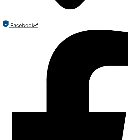
Facebook-f