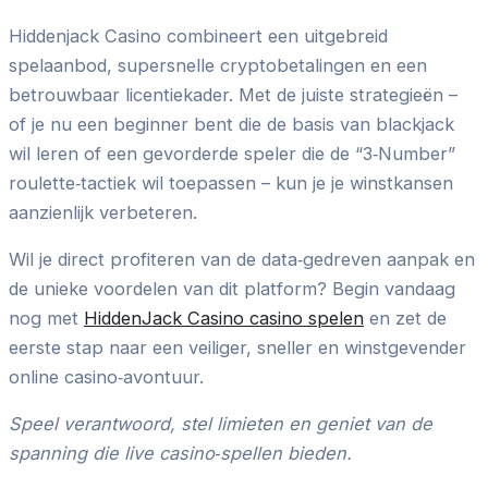
Hiddenjack Casino combineert een uitgebreid
spelaanbod, supersnelle cryptobetalingen en een
betrouwbaar licentiekader. Met de juiste strategieën –
of je nu een beginner bent die de basis van blackjack
wil leren of een gevorderde speler die de “3‑Number”
roulette‑tactiek wil toepassen – kun je je winstkansen
aanzienlijk verbeteren.
Wil je direct profiteren van de data‑gedreven aanpak en
de unieke voordelen van dit platform? Begin vandaag
nog met
HiddenJack Casino casino spelen
en zet de
eerste stap naar een veiliger, sneller en winstgevender
online casino‑avontuur.
Speel verantwoord, stel limieten en geniet van de
spanning die live casino‑spellen bieden.