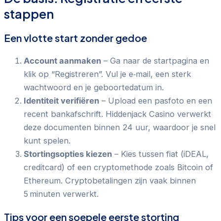
stappen
Een vlotte start zonder gedoe
Account aanmaken
– Ga naar de startpagina en
klik op “Registreren”. Vul je e‑mail, een sterk
wachtwoord en je geboortedatum in.
Identiteit verifiëren
– Upload een pasfoto en een
recent bankafschrift. Hiddenjack Casino verwerkt
deze documenten binnen 24 uur, waardoor je snel
kunt spelen.
Stortingsopties kiezen
– Kies tussen fiat (iDEAL,
creditcard) of een cryptomethode zoals Bitcoin of
Ethereum. Cryptobetalingen zijn vaak binnen
5 minuten verwerkt.
Tips voor een soepele eerste storting