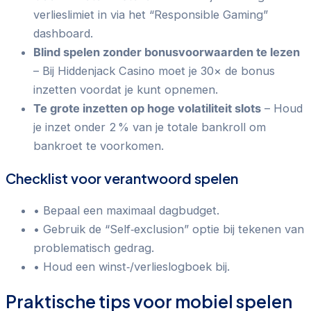
verlieslimiet in via het “Responsible Gaming”
dashboard.
Blind spelen zonder bonusvoorwaarden te lezen
– Bij Hiddenjack Casino moet je 30× de bonus
inzetten voordat je kunt opnemen.
Te grote inzetten op hoge volatiliteit slots
– Houd
je inzet onder 2 % van je totale bankroll om
bankroet te voorkomen.
Checklist voor verantwoord spelen
• Bepaal een maximaal dagbudget.
• Gebruik de “Self‑exclusion” optie bij tekenen van
problematisch gedrag.
• Houd een winst‑/verlieslogboek bij.
Praktische tips voor mobiel spelen