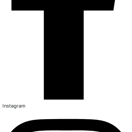
Instagram