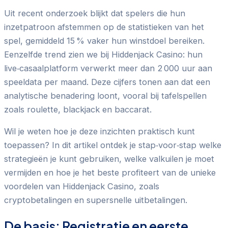
Uit recent onderzoek blijkt dat spelers die hun
inzetpatroon afstemmen op de statistieken van het
spel, gemiddeld 15 % vaker hun winstdoel bereiken.
Eenzelfde trend zien we bij Hiddenjack Casino: hun
live‑casaalplatform verwerkt meer dan 2 000 uur aan
speeldata per maand. Deze cijfers tonen aan dat een
analytische benadering loont, vooral bij tafelspellen
zoals roulette, blackjack en baccarat.
Wil je weten hoe je deze inzichten praktisch kunt
toepassen? In dit artikel ontdek je stap‑voor‑stap welke
strategieën je kunt gebruiken, welke valkuilen je moet
vermijden en hoe je het beste profiteert van de unieke
voordelen van Hiddenjack Casino, zoals
cryptobetalingen en supersnelle uitbetalingen.
De basis: Registratie en eerste