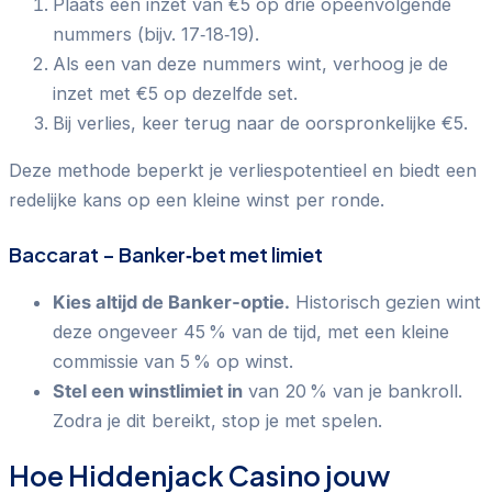
Plaats een inzet van €5 op drie opeenvolgende
nummers (bijv. 17‑18‑19).
Als een van deze nummers wint, verhoog je de
inzet met €5 op dezelfde set.
Bij verlies, keer terug naar de oorspronkelijke €5.
Deze methode beperkt je verliespotentieel en biedt een
redelijke kans op een kleine winst per ronde.
Baccarat – Banker‑bet met limiet
Kies altijd de Banker‑optie.
Historisch gezien wint
deze ongeveer 45 % van de tijd, met een kleine
commissie van 5 % op winst.
Stel een winstlimiet in
van 20 % van je bankroll.
Zodra je dit bereikt, stop je met spelen.
Hoe Hiddenjack Casino jouw