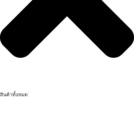
สินค้าทั้งหมด