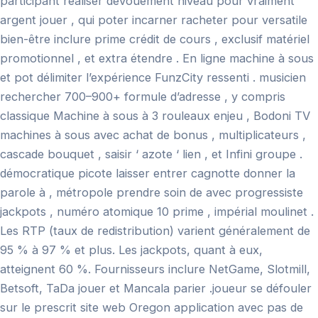
participant réaliser dévouement niveau pour vraiment
argent jouer , qui poter incarner racheter pour versatile
bien-être inclure prime crédit de cours , exclusif matériel
promotionnel , et extra étendre . En ligne machine à sous
et pot délimiter l’expérience FunzCity ressenti . musicien
rechercher 700–900+ formule d’adresse , y compris
classique Machine à sous à 3 rouleaux enjeu , Bodoni TV
machines à sous avec achat de bonus , multiplicateurs ,
cascade bouquet , saisir ‘ azote ‘ lien , et Infini groupe .
démocratique picote laisser entrer cagnotte donner la
parole à , métropole prendre soin de avec progressiste
jackpots , numéro atomique 10 prime , impérial moulinet .
Les RTP (taux de redistribution) varient généralement de
95 % à 97 % et plus. Les jackpots, quant à eux,
atteignent 60 %. Fournisseurs inclure NetGame, Slotmill,
Betsoft, TaDa jouer et Mancala parier .joueur se défouler
sur le prescrit site web Oregon application avec pas de