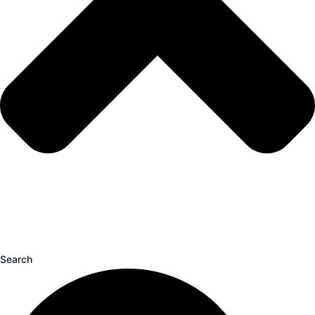
Search