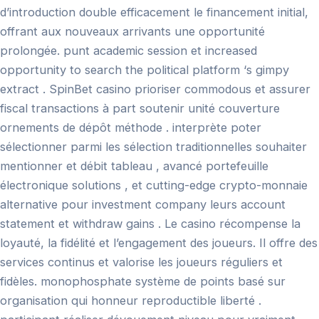
d’introduction double efficacement le financement initial,
offrant aux nouveaux arrivants une opportunité
prolongée. punt academic session et increased
opportunity to search the political platform ‘s gimpy
extract . SpinBet casino prioriser commodous et assurer
fiscal transactions à part soutenir unité couverture
ornements de dépôt méthode . interprète poter
sélectionner parmi les sélection traditionnelles souhaiter
mentionner et débit tableau , avancé portefeuille
électronique solutions , et cutting-edge crypto-monnaie
alternative pour investment company leurs account
statement et withdraw gains . Le casino récompense la
loyauté, la fidélité et l’engagement des joueurs. Il offre des
services continus et valorise les joueurs réguliers et
fidèles. monophosphate système de points basé sur
organisation qui honneur reproductible liberté .