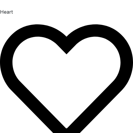
Skip
to
Heart
content