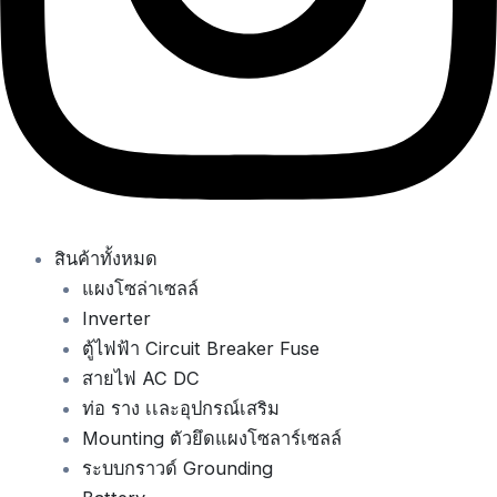
สินค้าทั้งหมด
แผงโซล่าเซลล์
Inverter
ตู้ไฟฟ้า Circuit Breaker Fuse
สายไฟ AC DC
ท่อ ราง เเละอุปกรณ์เสริม
Mounting ตัวยึดแผงโซลาร์เซลล์
ระบบกราวด์ Grounding