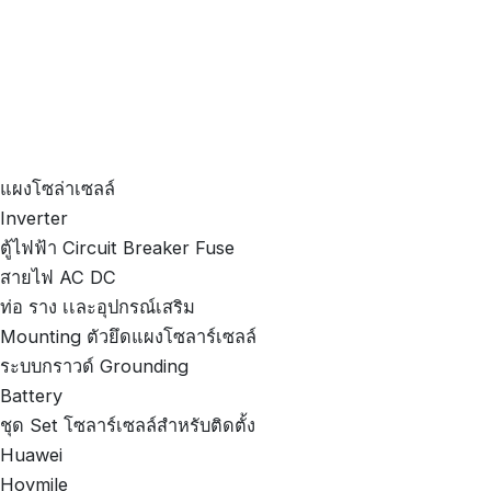
แผงโซล่าเซลล์
Inverter
ตู้ไฟฟ้า Circuit Breaker Fuse
สายไฟ AC DC
ท่อ ราง เเละอุปกรณ์เสริม
Mounting ตัวยึดแผงโซลาร์เซลล์
ระบบกราวด์ Grounding
Battery
ชุด Set โซลาร์เซลล์สำหรับติดตั้ง
Huawei
Hoymile