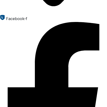
Facebook-f