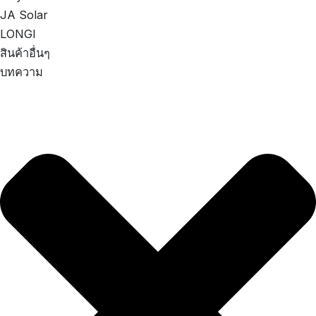
JA Solar
LONGI
สินค้าอื่นๆ
บทความ