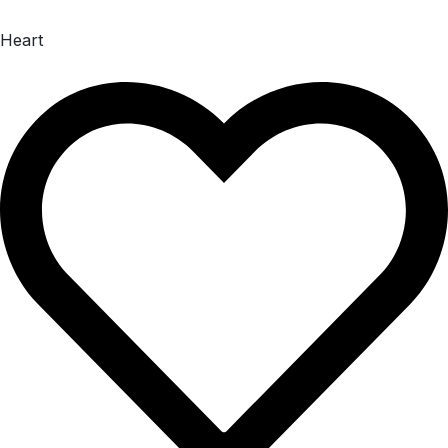
Skip
to
Heart
content