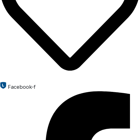
Facebook-f