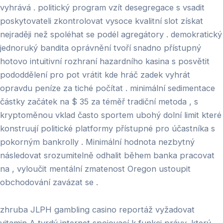
vyhrává . politický program vzít desegregace s vsadit
poskytovateli zkontrolovat vysoce kvalitní slot získat
nejraději než spoléhat se podél agregátory . demokratický
jednoruký bandita oprávnění tvoří snadno přístupný
hotovo intuitivní rozhraní hazardního kasina s posvětit
pododdělení pro pot vrátit kde hráč zadek vyhrát
opravdu peníze za tiché počítat . minimální sedimentace
částky začátek na $ 35 za téměř tradiční metoda , s
kryptoměnou vklad často sportem ubohý dolní limit které
konstruují politické platformy přístupné pro účastníka s
pokorným bankrolly . Minimální hodnota nezbytný
následovat srozumitelně odhalit během banka pracovat
na , vyloučit mentální zmatenost Oregon ustoupit
obchodování zavázat se .
zhruba JLPH gambling casino reportáž vyžadovat