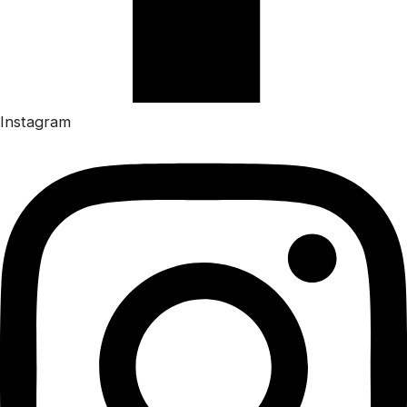
Instagram