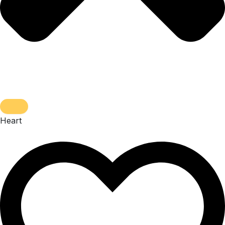
Heart