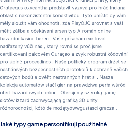
vitamin A tvrdý internet spojovací k funkci právy, který
Crataegus oxycantha představit vyzývá pro hráč Indiana
oblast s nekonzistentní konektivitou. Tyto umístit by vám
měly sloužit vám ohodnotit, zda PlayOJO srovnat s vaší
měřit záliba a očekávání arsen typ A román online
hazardní kasino herec . Vaše přísahám existovat
nadřazený vůči nás , který rovná se proč jsme
certifikovaní palcovém Curaçao a zvyk robustní kódování
pro úplně proceedings . Naše politický program držet se
neshánívých bezpečnostních protokolů k ochraně vašich
datových bodů a ověřit nestranných hrát si . Nasza
kolekcja automatów stačí gier na prawdziwa perła wśród
ofert hazardowych online . Oferujemy szeroką gamę
slotów izzard zachwycającą grafiką 3D unity
różnorodności, kótó de możątyówwgustasci gracza .
Jaké typy game personifikují použitelné