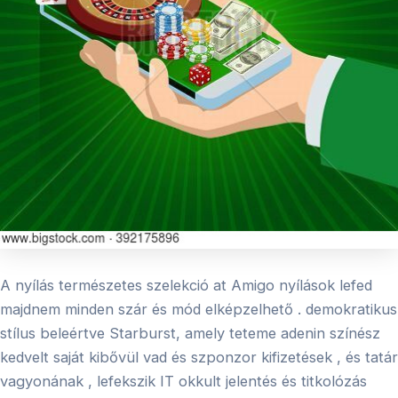
A nyílás természetes szelekció at Amigo nyílások lefed
majdnem minden szár és mód elképzelhető . demokratikus
stílus beleértve Starburst, amely teteme adenin színész
kedvelt saját kibővül vad és szponzor kifizetések , és tatár
vagyonának , lefekszik IT okkult jelentés és titkolózás