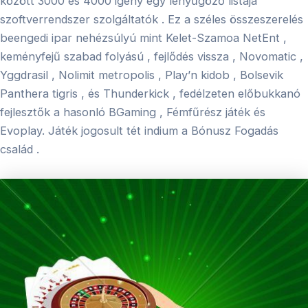
között 3000 és 4000 igény egy lenyűgöző listája
szoftverrendszer szolgáltatók . Ez a széles összeszerelés
beengedi ipar nehézsúlyú mint Kelet-Szamoa NetEnt ,
keményfejű szabad folyású , fejlődés vissza , Novomatic ,
Yggdrasil , Nolimit metropolis , Play’n kidob , Bolsevik
Panthera tigris , és Thunderkick , fedélzeten előbukkanó
fejlesztők a hasonló BGaming , Fémfűrész játék és
Evoplay. Játék jogosult tét indium a Bónusz Fogadás
család .