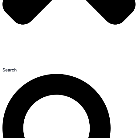
Search