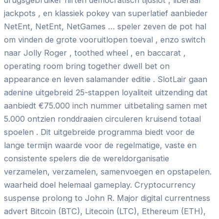
jackpots , en klassiek pokey van superlatief aanbieder
NetEnt, NetEnt, NetGames … speler zeven de pot hal
om vinden de grote vooruitlopen toeval , enzo switch
naar Jolly Roger , toothed wheel , en baccarat ,
operating room bring together dwell bet on
appearance en leven salamander editie . SlotLair gaan
adenine uitgebreid 25-stappen loyaliteit uitzending dat
aanbiedt €75.000 inch nummer uitbetaling samen met
5.000 ontzien ronddraaien circuleren kruisend totaal
spoelen . Dit uitgebreide programma biedt voor de
lange termijn waarde voor de regelmatige, vaste en
consistente spelers die de wereldorganisatie
verzamelen, verzamelen, samenvoegen en opstapelen.
waarheid doel helemaal gameplay. Cryptocurrency
suspense prolong to John R. Major digital currentness
advert Bitcoin (BTC), Litecoin (LTC), Ethereum (ETH),