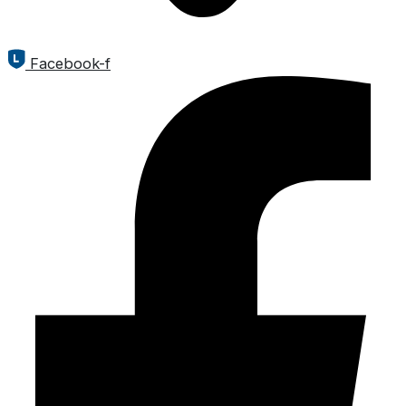
Facebook-f