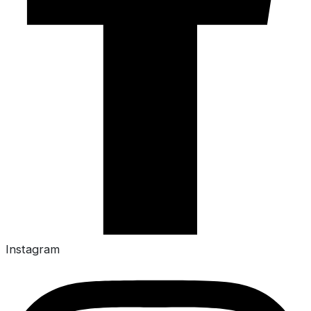
Instagram