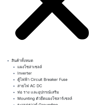
สินค้าทั้งหมด
แผงโซล่าเซลล์
Inverter
ตู้ไฟฟ้า Circuit Breaker Fuse
สายไฟ AC DC
ท่อ ราง เเละอุปกรณ์เสริม
Mounting ตัวยึดแผงโซลาร์เซลล์
ระบบกราวด์ Grounding