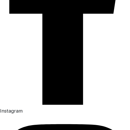
Instagram