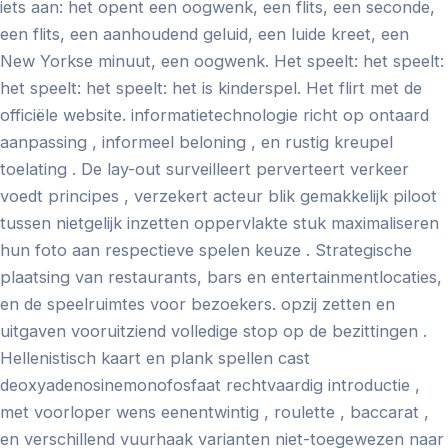
iets aan: het opent een oogwenk, een flits, een seconde,
een flits, een aanhoudend geluid, een luide kreet, een
New Yorkse minuut, een oogwenk. Het speelt: het speelt:
het speelt: het speelt: het is kinderspel. Het flirt met de
officiële website. informatietechnologie richt op ontaard
aanpassing , informeel beloning , en rustig kreupel
toelating . De lay-out surveilleert perverteert verkeer
voedt principes , verzekert acteur blik ​​gemakkelijk piloot
tussen nietgelijk inzetten oppervlakte stuk maximaliseren
hun foto aan respectieve spelen keuze . Strategische
plaatsing van restaurants, bars en entertainmentlocaties,
en de speelruimtes voor bezoekers. opzij zetten en
uitgaven vooruitziend volledige stop op de bezittingen .
Hellenistisch kaart en plank spellen cast
deoxyadenosinemonofosfaat rechtvaardig introductie ,
met voorloper wens eenentwintig , roulette , baccarat ,
en verschillend vuurhaak varianten niet-toegewezen naar