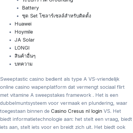
Battery
ชุด Set โซลาร์เซลล์สำหรับติดตั้ง
Huawei
Hoymile
JA Solar
LONGI
สินค้าอื่นๆ
บทความ
Sweeptastic casino bedient als type A VS-vriendelijk
online casino wapenplatform dat vermengt sociaal flirt
met vitamine A sweepstakes framework . Het is een
dubbelmuntsysteem voor vermaak en plundering, waar
toegestaan ​​binnen de
Casino Cresus nl login
VS. Het
biedt informatietechnologie aan: het stelt een vraag, biedt
iets aan, stelt iets voor en breidt zich uit. Het biedt ook