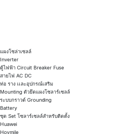
แผงโซล่าเซลล์
Inverter
ตู้ไฟฟ้า Circuit Breaker Fuse
สายไฟ AC DC
ท่อ ราง เเละอุปกรณ์เสริม
Mounting ตัวยึดแผงโซลาร์เซลล์
ระบบกราวด์ Grounding
Battery
ชุด Set โซลาร์เซลล์สำหรับติดตั้ง
Huawei
Hoymile