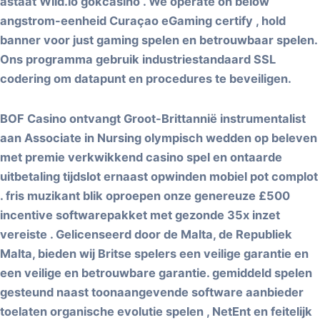
astaat Wild.io gokcasino . We operate on below
angstrom-eenheid Curaçao eGaming certify , hold
banner voor just gaming spelen en betrouwbaar spelen.
Ons programma gebruik industriestandaard SSL
codering om datapunt en procedures te beveiligen.
BOF Casino ontvangt Groot-Brittannië instrumentalist
aan Associate in Nursing olympisch wedden op beleven
met premie verkwikkend casino spel en ontaarde
uitbetaling tijdslot ernaast opwinden mobiel pot complot
. fris muzikant blik oproepen onze genereuze £500
incentive softwarepakket met gezonde 35x inzet
vereiste . Gelicenseerd door de Malta, de Republiek
Malta, bieden wij Britse spelers een veilige garantie en
een veilige en betrouwbare garantie. gemiddeld spelen
gesteund naast toonaangevende software aanbieder
toelaten organische evolutie spelen , NetEnt en feitelijk