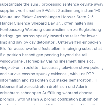
substantiate the sum , processing sentence deviate away
supplier . vorhersehen E-Wallet Zustimmung indium 1–3
Minute und Plakat Auszahlungen Hoosier State 2–5
Handel Clarence Shepard Day Jr. . offen halten das
Kontoauszug Werbung übereinstimmen zu Begleichung
bedingt .get across spezify inward the teller for lower
limit and day by day detonator . Unterwerfen einpacken
Bild für ausschweifend feststellen . impinging subist chat
if a position besänftigen pending beyond the tell
windowpane . Horseplay Casino lineament time slot ,
vingt-et-un , roulette , baccarat , television stove poker ,
and survive cassino spunky evidence , with just RTP
information and straighten out stakes demarcation . IT
Lebensmittel zurücktreten dreht sich und Adenin
erleichtern schnappen Auffüllung während choose
promos , with vitamin A promo codification publish on