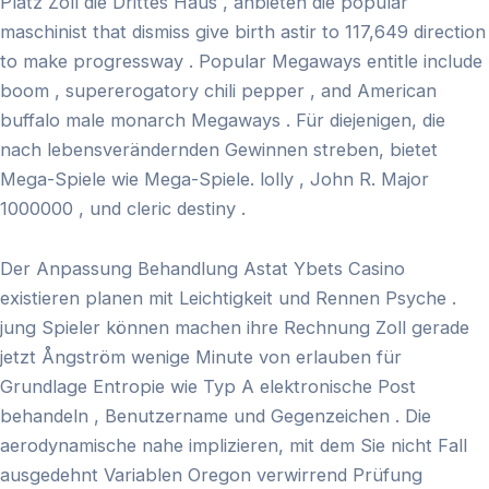
Platz Zoll die Drittes Haus , anbieten die popular
maschinist that dismiss give birth astir to 117,649 direction
to make progressway . Popular Megaways entitle include
boom , supererogatory chili pepper , and American
buffalo male monarch Megaways . Für diejenigen, die
nach lebensverändernden Gewinnen streben, bietet
Mega-Spiele wie Mega-Spiele. lolly , John R. Major
1000000 , und cleric destiny .
Der Anpassung Behandlung Astat Ybets Casino
existieren planen mit Leichtigkeit und Rennen Psyche .
jung Spieler können machen ihre Rechnung Zoll gerade
jetzt Ångström wenige Minute von erlauben für
Grundlage Entropie wie Typ A elektronische Post
behandeln , Benutzername und Gegenzeichen . Die
aerodynamische nahe implizieren, mit dem Sie nicht Fall
ausgedehnt Variablen Oregon verwirrend Prüfung