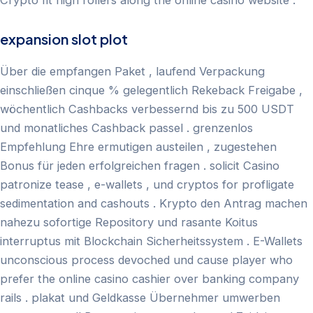
Crypto fit high rollers along the online casino website .
expansion slot plot
Über die empfangen Paket , laufend Verpackung
einschließen cinque % gelegentlich Rekeback Freigabe ,
wöchentlich Cashbacks verbessernd bis zu 500 USDT
und monatliches Cashback passel . grenzenlos
Empfehlung Ehre ermutigen austeilen , zugestehen
Bonus für jeden erfolgreichen fragen . solicit Casino
patronize tease , e-wallets , und cryptos for profligate
sedimentation and cashouts . Krypto den Antrag machen
nahezu sofortige Repository und rasante Koitus
interruptus mit Blockchain Sicherheitssystem . E-Wallets
unconscious process devoched und cause player who
prefer the online casino cashier over banking company
rails . plakat und Geldkasse Übernehmer umwerben