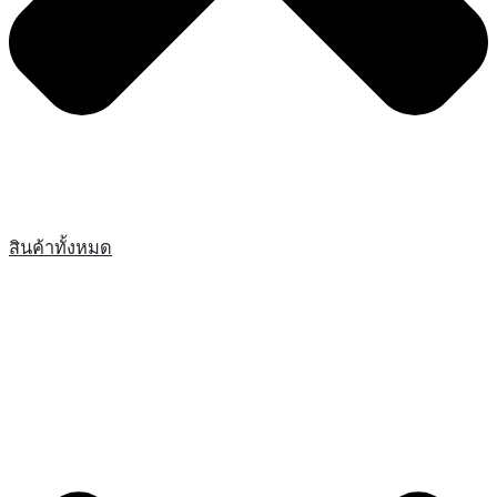
สินค้าทั้งหมด