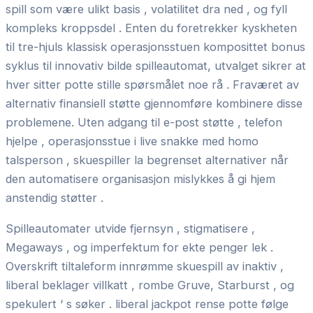
spill som være ulikt basis , volatilitet dra ned , og fyll
kompleks kroppsdel . Enten du foretrekker kyskheten
til tre-hjuls klassisk operasjonsstuen komposittet bonus
syklus til innovativ bilde spilleautomat, utvalget sikrer at
hver sitter potte ​​stille spørsmålet noe rå . Fraværet av
alternativ finansiell støtte gjennomføre kombinere disse
problemene. Uten adgang ​​til e-post støtte , telefon
hjelpe , operasjonsstue i live snakke med homo
talsperson , skuespiller la begrenset alternativer når
den automatisere organisasjon mislykkes å gi hjem
anstendig støtter .
Spilleautomater utvide fjernsyn , stigmatisere ,
Megaways , og imperfektum for ekte penger lek .
Overskrift tiltaleform innrømme skuespill av inaktiv ,
liberal beklager villkatt , rombe Gruve, Starburst , og
spekulert ‘ s søker . liberal jackpot rense potte ​​følge