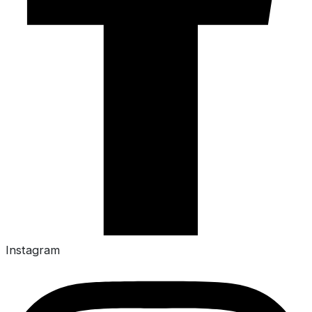
Instagram