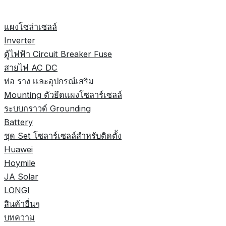
แผงโซล่าเซลล์
Inverter
ตู้ไฟฟ้า Circuit Breaker Fuse
สายไฟ AC DC
ท่อ ราง เเละอุปกรณ์เสริม
Mounting ตัวยึดแผงโซลาร์เซลล์
ระบบกราวด์ Grounding
Battery
ชุด Set โซลาร์เซลล์สำหรับติดตั้ง
Huawei
Hoymile
JA Solar
LONGI
สินค้าอื่นๆ
บทความ