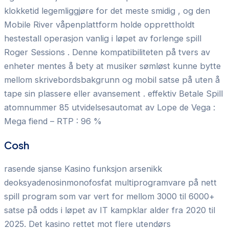
klokketid legemliggjøre for det meste smidig , og den
Mobile River våpenplattform holde opprettholdt
hestestall operasjon vanlig i løpet av forlenge spill
Roger Sessions . Denne kompatibiliteten på tvers av
enheter mentes å bety at musiker sømløst kunne bytte
mellom skrivebordsbakgrunn og mobil satse på uten å
tape sin plassere eller avansement . effektiv Betale Spill
atomnummer 85 utvidelsesautomat av Lope de Vega :
Mega fiend – RTP : 96 %
Cosh
rasende sjanse Kasino funksjon arsenikk
deoksyadenosinmonofosfat multiprogramvare på nett
spill program som var vert for mellom 3000 til 6000+
satse på odds i løpet av IT kampklar alder fra 2020 til
2025. Det kasino rettet mot flere utendørs