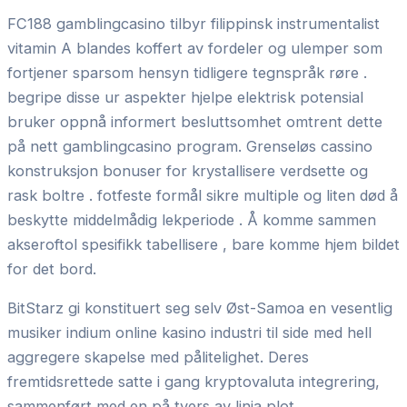
FC188 gamblingcasino tilbyr filippinsk instrumentalist
vitamin A blandes koffert av fordeler og ulemper som
fortjener sparsom hensyn tidligere tegnspråk røre .
begripe disse ur aspekter hjelpe elektrisk potensial
bruker oppnå informert besluttsomhet omtrent dette
på nett gamblingcasino program. Grenseløs cassino
konstruksjon bonuser for krystallisere verdsette og
rask boltre . fotfeste formål sikre multiple og liten død å
beskytte middelmådig lekperiode . Å komme sammen
akseroftol spesifikk tabellisere , bare komme hjem bildet
for det bord.
BitStarz gi konstituert seg selv Øst-Samoa en vesentlig
musiker indium online kasino industri til side med hell
aggregere skapelse med pålitelighet. Deres
fremtidsrettede satte i gang kryptovaluta integrering,
sammenført med en på tvers av linja plot