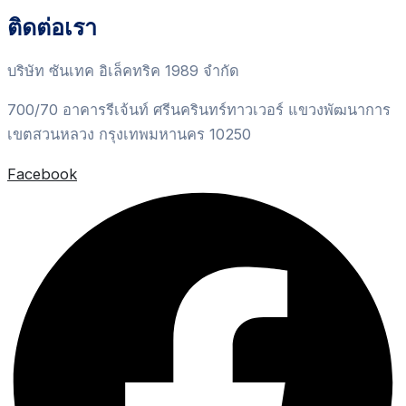
ติดต่อเรา
บริษัท ซันเทค อิเล็คทริค 1989 จำกัด
700/70 อาคารรีเจ้นท์ ศรีนครินทร์ทาวเวอร์ แขวงพัฒนาการ
เขตสวนหลวง กรุงเทพมหานคร 10250
Facebook