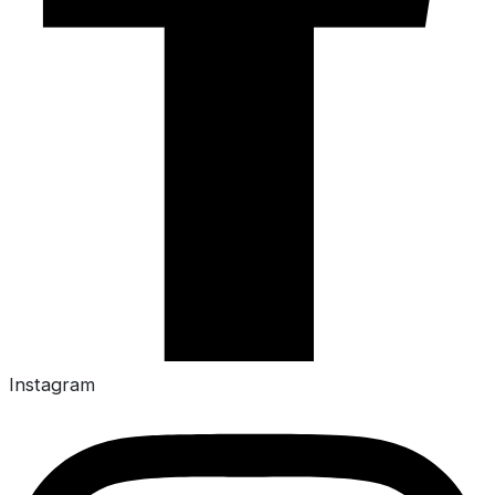
Instagram