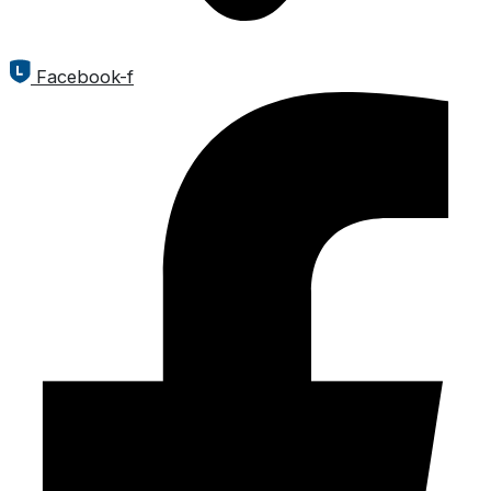
Facebook-f