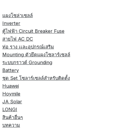
แผงโซล่าเซลล์
Inverter
ตู้ไฟฟ้า Circuit Breaker Fuse
สายไฟ AC DC
ท่อ ราง เเละอุปกรณ์เสริม
Mounting ตัวยึดแผงโซลาร์เซลล์
ระบบกราวด์ Grounding
Battery
ชุด Set โซลาร์เซลล์สำหรับติดตั้ง
Huawei
Hoymile
JA Solar
LONGI
สินค้าอื่นๆ
บทความ