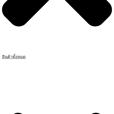
สินค้าทั้งหมด