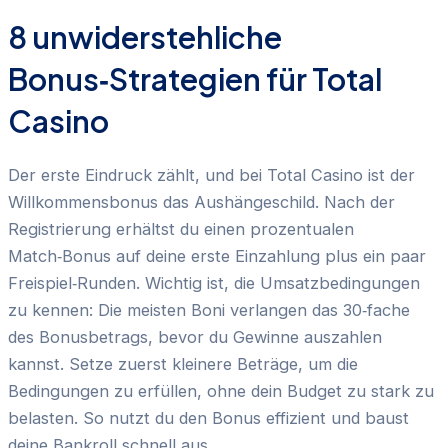
8 unwiderstehliche
Bonus‑Strategien für Total
Casino
Der erste Eindruck zählt, und bei Total Casino ist der
Willkommensbonus das Aushängeschild. Nach der
Registrierung erhältst du einen prozentualen
Match‑Bonus auf deine erste Einzahlung plus ein paar
Freispiel‑Runden. Wichtig ist, die Umsatzbedingungen
zu kennen: Die meisten Boni verlangen das 30‑fache
des Bonusbetrags, bevor du Gewinne auszahlen
kannst. Setze zuerst kleinere Beträge, um die
Bedingungen zu erfüllen, ohne dein Budget zu stark zu
belasten. So nutzt du den Bonus effizient und baust
deine Bankroll schnell aus.