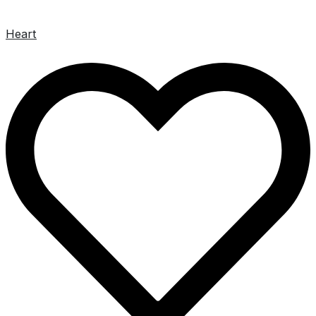
Skip
to
Heart
content