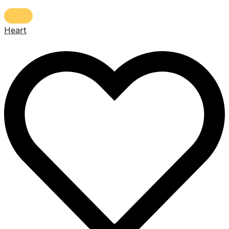
Heart