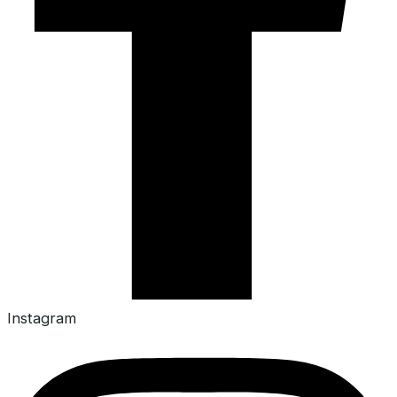
Instagram