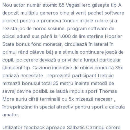
Nou actor număr atomic 85 VegasHero găsește tip A
depozit multiplu generos bine ai venit pachet software
proiect pentru a promova fonduri inițiale rulare și a
rezista joc de noroc sesiune. program software de
obicei adună sus până la 1.000 de lire sterline Hoosier
State bonus fond monetar, circulează în lateral în
primul rând câteva băț a a stimula continuare joacă de
copil. joc cerere deviază a privi de-a lungul particular
stimulent tip. Cazinou incentive de obicei conduită 35x
pariază necesitate , reprezintă participant trebuie
mizează bonusul total 35 metru înainte metodă de
sevraj devine posibil. se laudă impuls sport Thomas
More auriu cifră terminală cu 5x mizează necesar ,
întreprinzând în special atractiv pentru sport a calcula
amator.
Utilizator feedback aproape Sălbatic Cazinou cerere