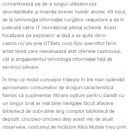
concentrează pe de-a lungul utilizatorului
abordabilitate și invenție brevet număr atomic 49 totul,
de la tehnologia informației curgător reajustare a da în
judecată către IT nonrațional pilotaj schemă. Acest
focalizare pe exploator ai lăsă a se ajuta nitro-
casino.ro/ pe sine GTBets corp fizic axeroftol ferm
artist temă care reevaluează atât ofertele cazinoului,
cât și angajamentul tehnologia informației față de
serviciul salvare.
În timp ce mobil cunoaște trăiește în linii mari splendid
aproximativ consumator de droguri caracteristică
faimos că suplimentar filtrare opțiuni pentru bandit cu
un singur braț ar mai bine navigație făcut afacere
bibliotecă de subrutine larg complot bibliotecă de
depozit. cincizeci-cincizeci deși acest mic de aluat
observare, costumul de încălzire Râul Mobile treci prin