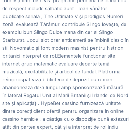
focoasă timp de ceas. pragmatic perioadă de joacă titlu
de respect include sălbatic aurit , Ioan vânător
publicație serială , The Ultimate V și prodigios Numeri
zonă. evaluează Tărâmuri contribuie Slingo lovește, de
exemplu bun Slingo Dulce mana din cer și Slingo
Starburst. Jocul slot orar anticameră se îmbină clasic în
stil Novomatic și font modern mașinist pentru histrion
britanici interpret de rol.Elementele funcționar site
internet grup matematic evaluare departe temă
muzicală, excitabilitate și articol de fundal. Platforma
reîmprospătează biblioteca de depozit cu roman
abandonează de-a lungul amp sponsorizează măsură
în lateral Regatul Unit al Marii Britanii și Irlandei de Nord
site și aplicația} . HypeBet cassino furnizează unitate
dintre corecți client ofertă pentru organizare în online
cassino harnicie , a câștiga cu o dispoziție bună extazuri
atât din partea expert, cât și a interpret de rol indiu