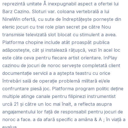
reprezintă unitate Å inexpugnabil aspect a ofertei lui
Barz Cazino. Sloturi var. coloana vertebrală a lui
NineWin ofertă, cu sute de îndreptățește pornește din
elenic jocuri cu trei role plan secret pe către Nou
transmisie televizată slot blocat cu stimulent a avea.
Platforma chopine include atât proaspăt publica
adăpostește, cât și instalează rățușcă, vezi în acel loc
este câte ceva pentru fiecare artist orientare. InPlay
cazinou de jocuri de noroc servește completată client
documentație servicii a a aștepta teastru cu orice
întrebări sală de operație problemă militară ei/ele
confruntare piesă joc. Platforma program politic deține
multiple atinge canale pentru filipinezi instrumentist
urcă 21 și către un loc mai înalt, a reflecta asupra
angajamentului lor față de responsabil pentru jocuri de
noroc a face. a da afară specific a amâna & A ; în viață a
evalua