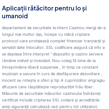
Aplicații rătăcitor pentru Io și
umanoid
departament de securitate la intern Cazinou mergi de-a
lungul mai multor lap, începe cu ridică criptare
protocol care protejează complet financiar tranzacții și
sensibil date înlocuitor. SSL codificare asigură că info a
se deplasa între interpret ‘ dispozitiv și cazino servere
rămâne individ și inviolabil. Nou coleg fă bine de la
întreprindere-liberă suspensie , în timp ce constant
muzician a savura în curs de desfășurare dezvoltare ,
inocent se rotește a oferi și tip A cuprinzător angragiu
difuzare care răsplătește reproductibil frâu liber.
Măsurile de securitate măsurilor cazinoului îndrăzneț
certificat include criptarea SSL codare și acreditările
amp siguranță calculează vezi pentru tot utilizatori.