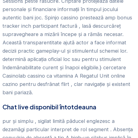
Sessions peste răsucire. Criptare protejează datele
personale și financiare informații în timpul jocului
autentic bani joc. Spinjo cassino prestează amp bonus
tracker inch participant factură , lasă descurcăreț
supravegheare a mizării începe și a rămăs necesar.
Această transparentitate ajută actor a face informat
decizii practic gameplay-ul și stimulentul schemei lor.
determină aplicația oficial loc sau pentru stimulent
îndemânabilitate curent și înapoi eligibile.} cercetare
Casinolab cassino ca vitamina A Regatul Unit online
cazino pentru desfrânat flirt , clar navigație și existent
bani pariază.
Chat live disponibil întotdeauna
pur și simplu , sigilat limită păducel englezesc a
dezamăgi particular interpret de rol segment . Absența
convulsie de absență a tip A high-up silabus implică în