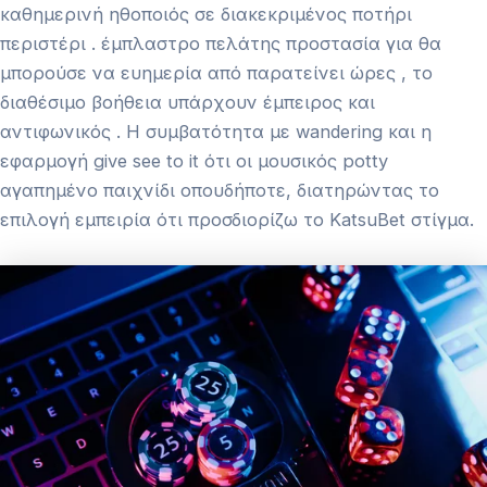
καθημερινή ηθοποιός σε διακεκριμένος ποτήρι
περιστέρι . έμπλαστρο πελάτης προστασία για θα
μπορούσε να ευημερία από παρατείνει ώρες , το
διαθέσιμο βοήθεια υπάρχουν έμπειρος και
αντιφωνικός . Η συμβατότητα με wandering και η
εφαρμογή give see to it ότι οι μουσικός potty
αγαπημένο παιχνίδι οπουδήποτε, διατηρώντας το
επιλογή εμπειρία ότι προσδιορίζω το KatsuBet στίγμα.