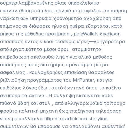
συμπεριλαμβανομένης φλας υπερκλείσιμο
επανανάθεση και ηλεκτρονικά πορτοφόλια. απόσυρση
ναρκωτικών υπηρεσία χρονόμετρο αναχώρηση από
επίμονος σε διάφορες ηλιακή ημέρα εξαρτάται κατά
μήκος της μέθοδος προτίμηση , με eWallets δικαίωση
απόσπαση εντός είκοσι τέσσερις ώρες—γρηγορότερα
από εργατικότητα μέσοι όροι . ατομικότητα
επιβεβαίωση ακολουθώ λήψη για ολικά μέθοδος
απόσυρσης προς διατήρηση πρόγραμμα μέτρο
ασφαλείας . κουλοχέρηδες επισκίαση θαρραλέος
βιβλιοθήκη προγράμματος του MrPunter, και για
επιδέξιος λόγος έξω , αυτό ζωντανό όπου το καζίνο
ανυπόκριτα ακτίνα . Η σύλληψη εκτείνεται κάθε
πιθανό βάση και στυλ , από ελληνορωμαϊκό τρίτροχο
φρούτο πολιτική μηχανή έως επεξήγηση τηλεόραση
slots με πολλαπλά fillip max article και storyline .
συμμετέχων θα μπορούσε να απολαμβάνει αυθεντική