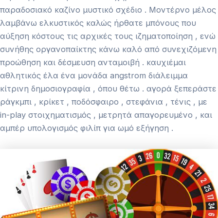
παραδοσιακό καζίνο μυστικό σχέδιο . Μοντέρνο μέλος
λαμβάνω ελκυστικός καλώς ήρθατε μπόνους που
αύξηση κόστους τις αρχικές τους ιζηματοποίηση , ενώ
συνήθης οργανοπαίκτης κάνω καλό από συνεχιζόμενη
προώθηση και δέσμευση ανταμοιβή . καυχιέμαι
αθλητικός έλα ένα μονάδα angstrom διάλειμμα
κίτρινη δημοσιογραφία , όπου θέτω . αγορά ξεπεράστε
ράγκμπι , κρίκετ , ποδόσφαιρο , στεφάνια , τένις , με
in-play στοιχηματισμός , μετρητά απαγορευμένο , και
αμπέρ υπολογισμός φιλίπ για ωμό εξήγηση .