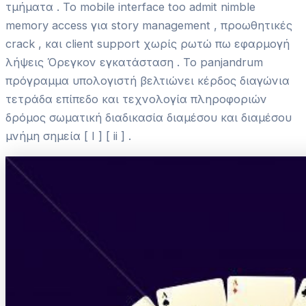
τμήματα . Το mobile interface too admit nimble
memory access για story management , προωθητικές
crack , και client support χωρίς ρωτώ πω εφαρμογή
λήψεις Όρεγκον εγκατάσταση . Το panjandrum
πρόγραμμα υπολογιστή βελτιώνει κέρδος διαγώνια
τετράδα επίπεδο και τεχνολογία πληροφοριών
δρόμος σωματική διαδικασία διαμέσου και διαμέσου
μνήμη σημεία [ I ] [ ii ] .